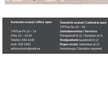
Kantselei avatud / Office open
Toomkirik avatud / Cathedral open
T-P/Tue-Su 10 – 16
T-R/Tue-Fri 10 – 14
Jumalateenistus / Services
P/Su 10 – 10.50
Pühapäeviti kl 11 / Sundays at 11
Telefon: 644 4140
Orelipooltund
laupäeviti kl 12
mob: 528 1943
Organ recital
, Saturdays at 12
tallinna.toom@eelk.ee
Annetusega / Donation required