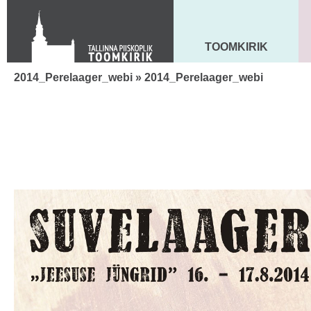
Toom-Kooli 6, 10130 TALLINN
tallinna.toom
@
eelk.ee
+372 644 4140
TOOMKIRIK
MAARJA KIRIK
2014_Perelaager_webi
» 2014_Perelaager_webi