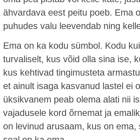
ähvardava eest peitu poeb. Ema o
puhudes valu leevendab ning kelle
Ema on ka kodu sümbol. Kodu kui 
turvaliselt, kus võid olla sina ise,
kus kehtivad tingimusteta armastu
et ainult isaga kasvanud lastel ei
üksikvanem peab olema alati nii is
vajadusele kord õrnemat ja emalikku
on levinud arusaam, kus on ema, s
seal on ka ema.