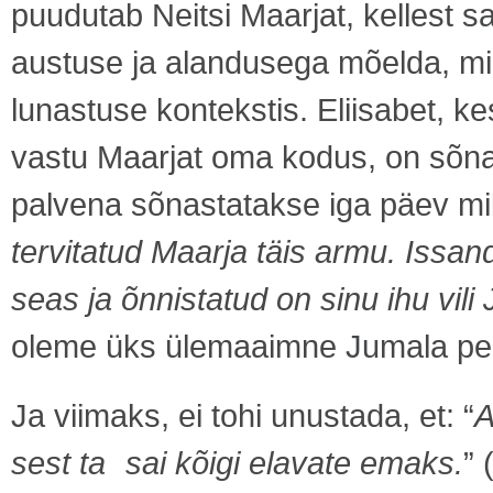
puudutab Neitsi Maarjat, kellest
austuse ja alandusega mõelda, mil
lunastuse kontekstis. Eliisabet, k
vastu Maarjat oma kodus, on sõna
palvena sõnastatakse iga päev milj
tervitatud Maarja täis armu. Issan
seas ja õnnistatud on sinu ihu vili
oleme üks ülemaaimne Jumala pere
Ja viimaks, ei tohi unustada, et: “
A
sest ta sai kõigi elavate emaks.
” 