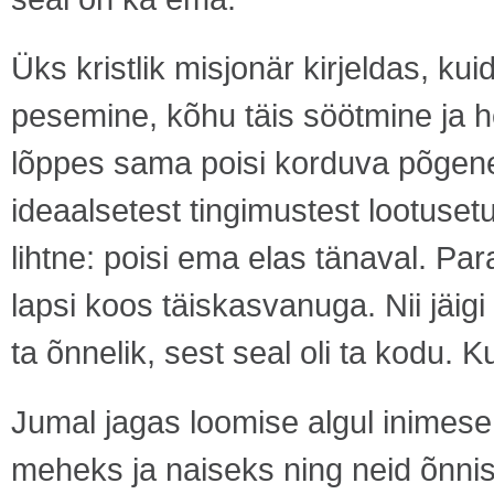
Üks kristlik misjonär kirjeldas, k
pesemine, kõhu täis söötmine ja 
lõppes sama poisi korduva põgene
ideaalsetest tingimustest lootuset
lihtne: poisi ema elas tänaval. Pa
lapsi koos täiskasvanuga. Nii jäigi
ta õnnelik, sest seal oli ta kodu.
Jumal jagas loomise algul inimese 
meheks ja naiseks ning neid õnnist