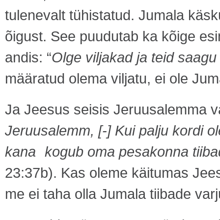
tulenevalt tühistatud. Jumala käsk
õigust. See puudutab ka kõige esi
andis: “
Olge viljakad ja teid saagu 
määratud olema viljatu, ei ole Ju
Ja Jeesus seisis Jeruusalemma vär
Jeruusalemm, [-] Kui palju kordi o
kana kogub oma pesakonna tiibade 
23:37b). Kas oleme käitumas Jee
me ei taha olla Jumala tiibade varj