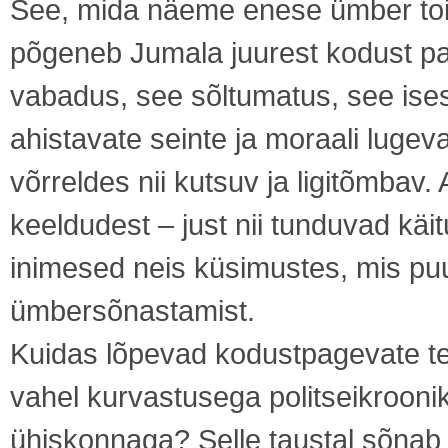
See, mida näeme enese ümber toim
põgeneb Jumala juurest kodust pa
vabadus, see sõltumatus, see ise
ahistavate seinte ja moraali lugev
võrreldes nii kutsuv ja ligitõmbav. 
keeldudest – just nii tunduvad käit
inimesed neis küsimustes, mis pu
ümbersõnastamist.
Kuidas lõpevad kodustpagevate t
vahel kurvastusega politseikrooni
ühiskonnaga? Selle taustal sõnab J