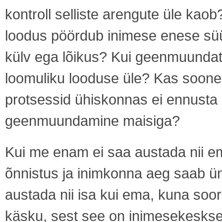
kontroll selliste arengute üle kao
loodus pöördub inimese enese süü
külv ega lõikus? Kui geenmuunda
loomuliku looduse üle? Kas soone
protsessid ühiskonnas ei ennusta
geenmuundamine maisiga?
Kui me enam ei saa austada nii em
õnnistus ja inimkonna aeg saab üm
austada nii isa kui ema, kuna sooro
käsku, sest see on inimesekeskses