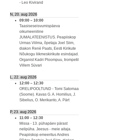
- Leo Kivirand
N, 20. aug 2026
09:00
–
10:00
Taasiseseisvumispäeva
oikumeeniline
JUMALATEENISTUS. Peapiiskop
Urmas Viilma, õpetaja Joel Siim,
diakon Renè Paats, Eesti Kirikute
Nõukogu liikmeskirikute esindajad.
Organist Kadri Ploompuu, trompetil
Villem Süvari
L, 22. aug 2026
12:00
–
12:30
ORELIPOOLTUND - Tomi Satomaa
(Soome). Kavas G. A. Homilius, J.
Sibelius, O. Merikanto, A. Pärt
P, 23. aug 2026
11:00
–
12:30
Missa - 13. pühapäev pärast
nelipüha. Jeesus - meie aitaja.
Peapiiskop emeeritus Andres