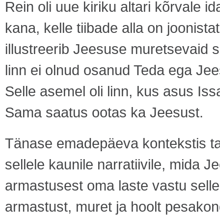
Rein oli uue kiriku altari kõrvale i
kana, kelle tiibade alla on joonista
illustreerib Jeesuse muretsevaid
linn ei olnud osanud Teda ega Jee
Selle asemel oli linn, kus asus I
Sama saatus ootas ka Jeesust.
Tänase emadepäeva kontekstis tah
sellele kaunile narratiivile, mida
armastusest oma laste vastu sell
armastust, muret ja hoolt pesakon