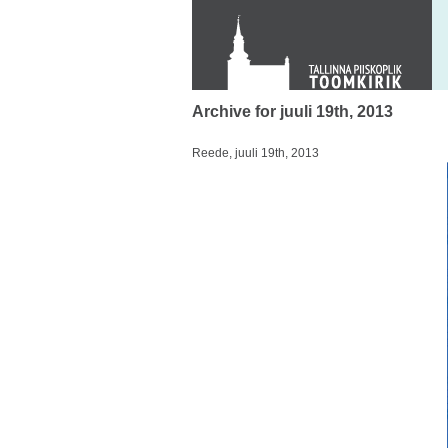
Toom-Kooli 6, 10130 TALLINN
tallinna.toom
@
eelk.ee
+372 644 4140
Archive for juuli 19th, 2013
Reede, juuli 19th, 2013