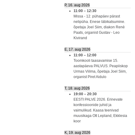
P, 16. aug 2026
11:00
–
12:30
Missa - 12. pühapäev pärast
nelipüha. Enese läbikatsumine.
õpetaja Joel Siim, diakon Renè
Paats, organist Gustav - Leo
Kivirand
E, 17. aug 2026
11:00
–
12:00
Toomkooli taasavamise 15.
aastapäeva PALVUS. Peapiiskop
Urmas Viilma, õpetaja Joel Siim,
organist Piret Aidulo
T, 18. aug 2026
19:00
–
20:30
EESTI PALVE 2026. Erinevate
konfessioonide juhid ja
vaimulikud. Kaasa teenivad
muusikaga Ott Lepland, Ekklesia
koor
K, 19. aug 2026