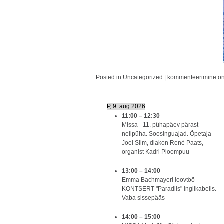
Posted in
Uncategorized
|
kommenteerimine on v
P, 9. aug 2026
11:00
–
12:30
Missa - 11. pühapäev pärast
nelipüha. Soosinguajad. Õpetaja
Joel Siim, diakon Renè Paats,
organist Kadri Ploompuu
13:00
–
14:00
Emma Bachmayeri loovtöö
KONTSERT "Paradiis" inglikabelis.
Vaba sissepääs
14:00
–
15:00