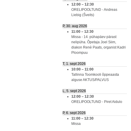
12:00
–
12:30
ORELIPOOLTUND - Andreas
Liebig (Šveits)
P, 30. aug 2026
11:00
–
12:30
Missa - 14. pühapäev pärast
nelipüha. Õpetaja Joel Siim,
diakon Renè Paats, organist Kadri
Ploompuu
T, 1. sept 2026
10:00
–
11:00
Tallinna Toomkooli õppeaasta
alguse AKTUS/PALVUS
L, 5. sept 2026
12:00
–
12:30
ORELIPOOLTUND - Piret Aidulo
P, 6. sept 2026
11:00
–
12:30
Missa