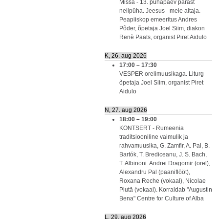
Missa - 13. pühapäev pärast
nelipüha. Jeesus - meie aitaja.
Peapiiskop emeeritus Andres
Põder, õpetaja Joel Siim, diakon
Renè Paats, organist Piret Aidulo
K, 26. aug 2026
17:00
–
17:30
VESPER orelimuusikaga. Liturg
õpetaja Joel Siim, organist Piret
Aidulo
N, 27. aug 2026
18:00
–
19:00
KONTSERT - Rumeenia
traditsiooniline vaimulik ja
rahvamuusika, G. Zamfir, A. Pal, B.
Bartók, T. Brediceanu, J. S. Bach,
T. Albinoni. Andrei Dragomir (orel),
Alexandru Pal (paaniflööt),
Roxana Reche (vokaal), Nicolae
Plută (vokaal). Korraldab "Augustin
Bena" Centre for Culture of Alba
L, 29. aug 2026