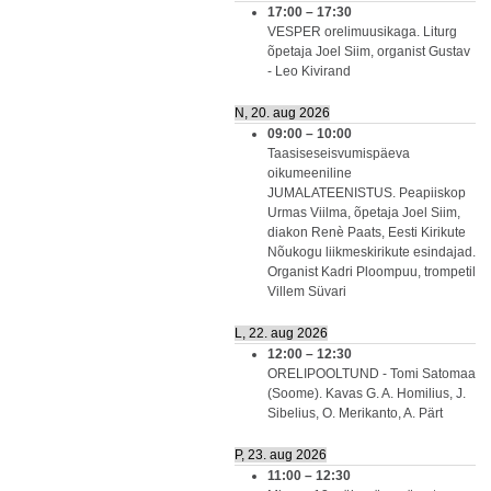
17:00
–
17:30
VESPER orelimuusikaga. Liturg
õpetaja Joel Siim, organist Gustav
- Leo Kivirand
N, 20. aug 2026
09:00
–
10:00
Taasiseseisvumispäeva
oikumeeniline
JUMALATEENISTUS. Peapiiskop
Urmas Viilma, õpetaja Joel Siim,
diakon Renè Paats, Eesti Kirikute
Nõukogu liikmeskirikute esindajad.
Organist Kadri Ploompuu, trompetil
Villem Süvari
L, 22. aug 2026
12:00
–
12:30
ORELIPOOLTUND - Tomi Satomaa
(Soome). Kavas G. A. Homilius, J.
Sibelius, O. Merikanto, A. Pärt
P, 23. aug 2026
11:00
–
12:30