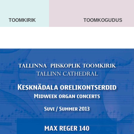
TOOMKIRIK
TOOMKOGUDUS
MAARJA KIRIK
SEENIORID
KOGU