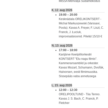
MISSA Merivälja Südamekodus
K, 12. aug 2026
19:00
–
20:00
Kesknädala ORELIKONTSERT -
Michal Markuszewski (Varssavi,
Poola). Kavas A. Freyer, F. Liszt, C.
Franck, J. Łuciuk,
improvisatsioonid. Piletid 15/10 €
N, 13. aug 2026
17:00
–
18:00
Karijärve Keelpilliorkestri
KONTSERT "Elu nagu filmis".
Kammeransamblid ja orkester.
Kavas Mozart, Schumann, Dvořák,
Halvorsen, eesti filmimuusika.
Sissepääs vaba annetusega
L, 15. aug 2026
12:00
–
12:30
ORELIPOOLTUND - Tiia Tenno.
Kavas J. S. Bach, C. Franck, P.
Fletcher