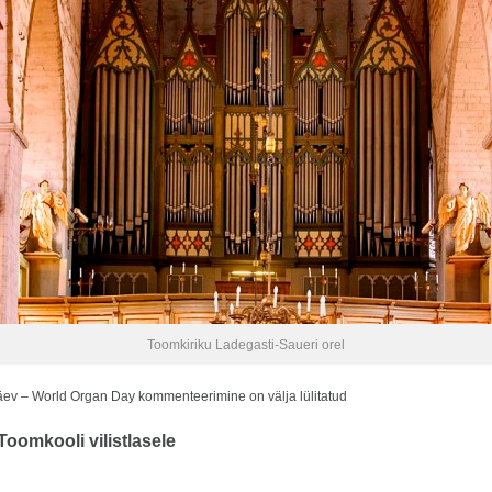
Toomkiriku Ladegasti-Saueri orel
äev – World Organ Day
kommenteerimine on välja lülitatud
oomkooli vilistlasele