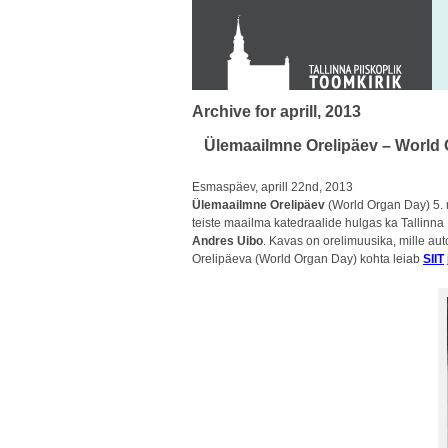
KONTAKT
Toom-Kooli 6, 10130 TALLINN
tallinna.toom
@
eelk.ee
+372 644 4140
Archive for aprill, 2013
Ülemaailmne Orelipäev – World
Esmaspäev, aprill 22nd, 2013
Ülemaailmne Orelipäev
(World Organ Day) 5.
teiste maailma katedraalide hulgas ka Tallinna 
Andres Uibo
. Kavas on orelimuusika, mille au
Orelipäeva (World Organ Day) kohta leiab
SIIT