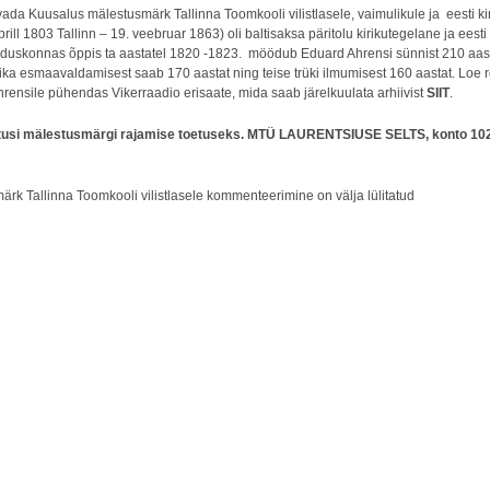
avada Kuusalus mälestusmärk Tallinna Toomkooli vilistlasele, vaimulikule ja eesti 
ill 1803 Tallinn – 19. veebruar 1863) oli baltisaksa päritolu kirikutegelane ja eesti
teaduskonnas õppis ta aastatel 1820 -1823. möödub Eduard Ahrensi sünnist 210 aa
ka esmaavaldamisest saab 170 aastat ning teise trüki ilmumisest 160 aastat. Loe r
hrensile pühendas Vikerraadio erisaate, mida saab järelkuulata arhiivist
SIIT
.
tusi mälestusmärgi rajamise toetuseks.
MTÜ LAURENTSIUSE SELTS, konto 102
rk Tallinna Toomkooli vilistlasele
kommenteerimine on välja lülitatud