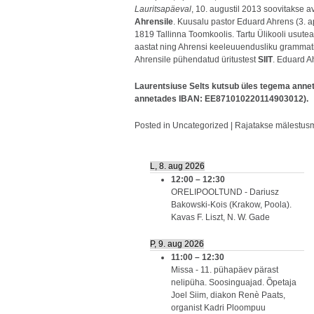
Lauritsapäeval
, 10. augustil 2013 soovitakse 
Ahrensile
. Kuusalu pastor Eduard Ahrens (3. apr
1819 Tallinna Toomkoolis. Tartu Ülikooli usu
aastat ning Ahrensi keeleuuendusliku grammati
Ahrensile pühendatud üritustest
SIIT
. Eduard A
Laurentsiuse Selts kutsub üles tegema anne
annetades IBAN: EE871010220114903012).
Posted in
Uncategorized
|
Rajatakse mälestusmä
L, 8. aug 2026
12:00
–
12:30
ORELIPOOLTUND - Dariusz
Bakowski-Kois (Krakow, Poola).
Kavas F. Liszt, N. W. Gade
P, 9. aug 2026
11:00
–
12:30
Missa - 11. pühapäev pärast
nelipüha. Soosinguajad. Õpetaja
Joel Siim, diakon Renè Paats,
organist Kadri Ploompuu