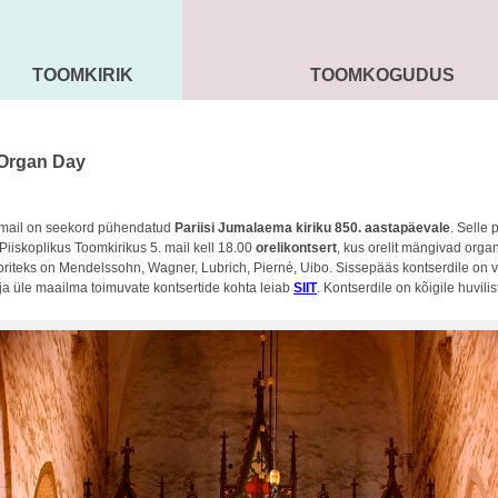
TOOMKIRIK
TOOMKOGUDUS
MAARJA KIRIK
SEENIORID
KOGU
 Organ Day
 mail on seekord pühendatud
Pariisi Jumalaema kiriku 850. aastapäevale
. Selle
Piiskoplikus Toomkirikus 5. mail kell 18.00
orelikontsert
, kus orelit mängivad orga
toriteks on Mendelssohn, Wagner, Lubrich, Pierné, Uibo. Sissepääs kontserdile on
ja üle maailma toimuvate kontsertide kohta leiab
SIIT
. Kontserdile on kõigile huvili