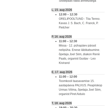
Sissepääs vaba annetusega
L, 15. aug 2026
12:00
–
12:30
ORELIPOOLTUND - Tiia Tenno.
Kavas J. S. Bach, C. Franck, P.
Fletcher
P, 16. aug 2026
11:00
–
12:30
Missa - 12. pühapäev pärast
nelipüha. Enese läbikatsumine.
õpetaja Joel Siim, diakon Renè
Paats, organist Gustav - Leo
Kivirand
E, 17. aug 2026
11:00
–
12:00
Toomkooli taasavamise 15.
aastapäeva PALVUS. Peapiiskop
Urmas Viilma, õpetaja Joel Siim,
organist Piret Aidulo
T, 18. aug 2026
19:00
–
20:30