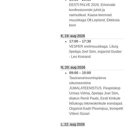
EESTI PALVE 2026. Erinevate
konfessioonide juhid ja
vaimulikud. Kaasa teenivad
muusikaga Ott Lepland, Ekklesia
koor
K, 19. aug 2026
17:00
–
17:30
VESPER orelimuusikaga. Liturg
õpetaja Joel Siim, organist Gustav
- Leo Kivirand
N, 20. aug 2026
09:00
–
10:00
Taasiseseisvumispäeva
oikumeeniline
JUMALATEENISTUS. Peapiiskop
Urmas Viilma, õpetaja Joel Siim,
diakon Renè Paats, Eesti Kirikute
Nõukogu liikmeskirikute esindajad.
Organist Kadri Ploompuu, trompetil
Villem Süvari
L, 22. aug 2026