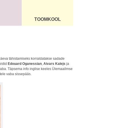
TOOMKOOL
DUS
ÜLDINFO
 päeva tähistamiseks korraldatakse sadade
nistid
Edouard Oganessian
,
Aivars Kalejs
ja
 vaba. Täpsema info inglise keeles Ülemaailmse
stele vaba sissepääs.