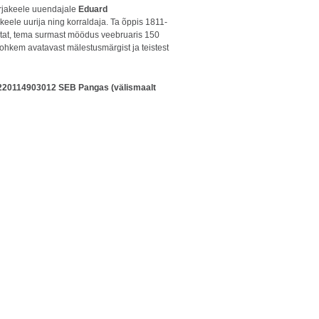
kirjakeele uuendajale
Eduard
 keele uurija ning korraldaja. Ta õppis 1811-
stat, tema surmast möödus veebruaris 150
ohkem avatavast mälestusmärgist ja teistest
20114903012 SEB Pangas (välismaalt