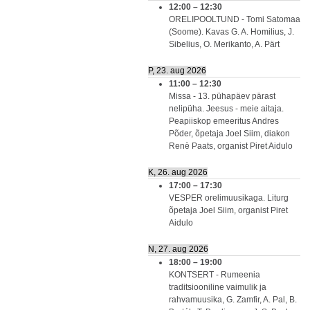
12:00
–
12:30
ORELIPOOLTUND - Tomi Satomaa
(Soome). Kavas G. A. Homilius, J.
Sibelius, O. Merikanto, A. Pärt
P, 23. aug 2026
11:00
–
12:30
Missa - 13. pühapäev pärast
nelipüha. Jeesus - meie aitaja.
Peapiiskop emeeritus Andres
Põder, õpetaja Joel Siim, diakon
Renè Paats, organist Piret Aidulo
K, 26. aug 2026
17:00
–
17:30
VESPER orelimuusikaga. Liturg
õpetaja Joel Siim, organist Piret
Aidulo
N, 27. aug 2026
18:00
–
19:00
KONTSERT - Rumeenia
traditsiooniline vaimulik ja
rahvamuusika, G. Zamfir, A. Pal, B.