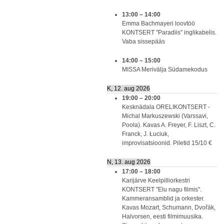
13:00
–
14:00
Emma Bachmayeri loovtöö
KONTSERT "Paradiis" inglikabelis.
Vaba sissepääs
14:00
–
15:00
MISSA Merivälja Südamekodus
K, 12. aug 2026
19:00
–
20:00
Kesknädala ORELIKONTSERT -
Michal Markuszewski (Varssavi,
Poola). Kavas A. Freyer, F. Liszt, C.
Franck, J. Łuciuk,
improvisatsioonid. Piletid 15/10 €
N, 13. aug 2026
17:00
–
18:00
Karijärve Keelpilliorkestri
KONTSERT "Elu nagu filmis".
Kammeransamblid ja orkester.
Kavas Mozart, Schumann, Dvořák,
Halvorsen, eesti filmimuusika.