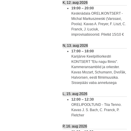
K, 12. aug 2026
19:00
–
20:00
Kesknädala ORELIKONTSERT -
Michal Markuszewski (Varssavi,
Poola). Kavas A. Freyer, F. Liszt, C.
Franck, J. Łuciuk,
improvisatsioonid. Piletid 15/10 €
N, 13. aug 2026
17:00
–
18:00
Karijärve Keelpilliorkestri
KONTSERT "Elu nagu filmis".
Kammeransamblid ja orkester.
Kavas Mozart, Schumann, Dvořák,
Halvorsen, eesti filmimuusika.
Sissepääs vaba annetusega
L, 15. aug 2026
12:00
–
12:30
ORELIPOOLTUND - Tiia Tenno.
Kavas J. S. Bach, C. Franck, P.
Fletcher
P, 16. aug 2026