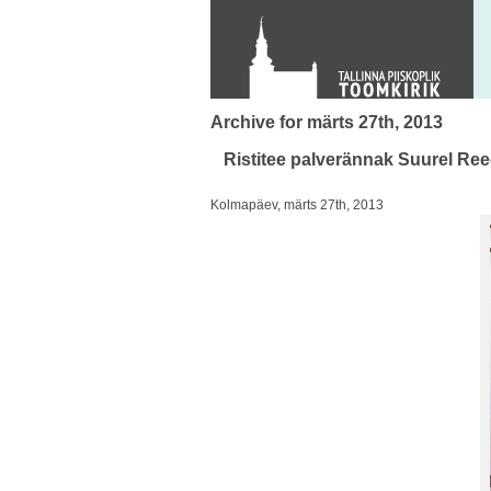
KONTAKT
Toom-Kooli 6, 10130 TALLINN
tallinna.toom
@
eelk.ee
+372 644 4140
Archive for märts 27th, 2013
Ristitee palverännak Suurel Ree
Kolmapäev, märts 27th, 2013