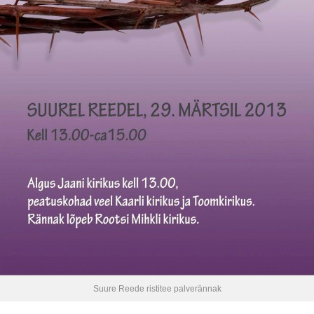
Suure Reede ristitee palverännak