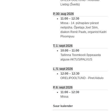
ORELIPOOLTUND - Andreas
Liebig (Šveits)
P, 30. aug 2026
11:00
–
12:30
Missa - 14. pühapäev pärast
nelipüha. Õpetaja Joel Siim,
diakon Renè Paats, organist Kadri
Ploompuu
T, 1. sept 2026
10:00
–
11:00
Tallinna Toomkooli õppeaasta
alguse AKTUS/PALVUS
L, 5. sept 2026
12:00
–
12:30
ORELIPOOLTUND - Piret Aidulo
P, 6. sept 2026
11:00
–
12:30
Missa
Suur kalender