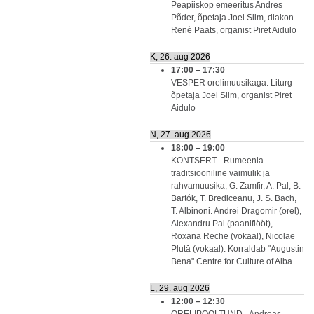
Peapiiskop emeeritus Andres
Põder, õpetaja Joel Siim, diakon
Renè Paats, organist Piret Aidulo
K, 26. aug 2026
17:00
–
17:30
VESPER orelimuusikaga. Liturg
õpetaja Joel Siim, organist Piret
Aidulo
N, 27. aug 2026
18:00
–
19:00
KONTSERT - Rumeenia
traditsiooniline vaimulik ja
rahvamuusika, G. Zamfir, A. Pal, B.
Bartók, T. Brediceanu, J. S. Bach,
T. Albinoni. Andrei Dragomir (orel),
Alexandru Pal (paaniflööt),
Roxana Reche (vokaal), Nicolae
Plută (vokaal). Korraldab "Augustin
Bena" Centre for Culture of Alba
L, 29. aug 2026
12:00
–
12:30