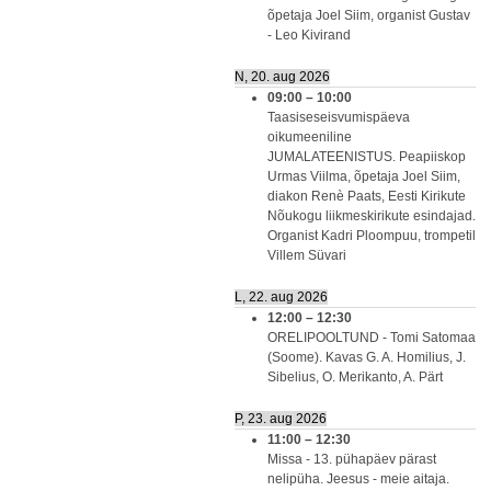
õpetaja Joel Siim, organist Gustav
- Leo Kivirand
N, 20. aug 2026
09:00
–
10:00
Taasiseseisvumispäeva
oikumeeniline
JUMALATEENISTUS. Peapiiskop
Urmas Viilma, õpetaja Joel Siim,
diakon Renè Paats, Eesti Kirikute
Nõukogu liikmeskirikute esindajad.
Organist Kadri Ploompuu, trompetil
Villem Süvari
L, 22. aug 2026
12:00
–
12:30
ORELIPOOLTUND - Tomi Satomaa
(Soome). Kavas G. A. Homilius, J.
Sibelius, O. Merikanto, A. Pärt
P, 23. aug 2026
11:00
–
12:30
Missa - 13. pühapäev pärast
nelipüha. Jeesus - meie aitaja.