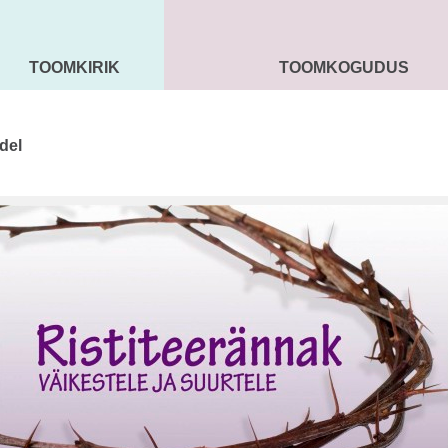
TOOMKIRIK
TOOMKOGUDUS
MAARJA KIRIK
SEENIORID
KOGU
del