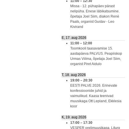
11:00
–
12:30
Missa - 12. pühapäev pärast
nelipüha. Enese läbikatsumine.
õpetaja Joel Siim, diakon Renè
Paats, organist Gustav - Leo
Kivirand
E, 17. aug 2026
11:00
–
12:00
Toomkooli taasavamise 15.
aastapäeva PALVUS. Peapiiskop
Urmas Viilma, õpetaja Joel Siim,
organist Piret Aidulo
T, 18. aug 2026
19:00
–
20:30
EESTI PALVE 2026. Erinevate
konfessioonide juhid ja
vaimulikud. Kaasa teenivad
muusikaga Ott Lepland, Ekklesia
koor
K, 19. aug 2026
17:00
–
17:30
VESPER orelimuusikaga. Liturg