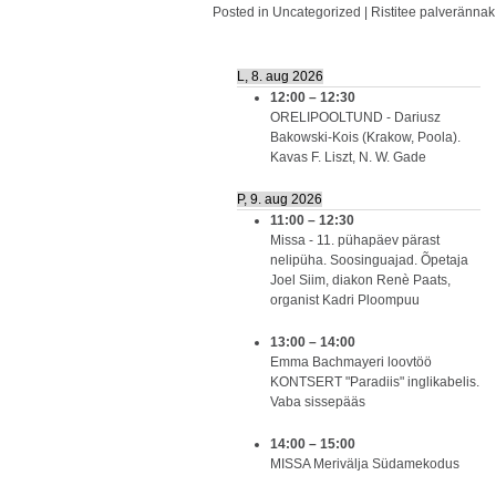
Posted in
Uncategorized
|
Ristitee palveränna
L, 8. aug 2026
12:00
–
12:30
ORELIPOOLTUND - Dariusz
Bakowski-Kois (Krakow, Poola).
Kavas F. Liszt, N. W. Gade
P, 9. aug 2026
11:00
–
12:30
Missa - 11. pühapäev pärast
nelipüha. Soosinguajad. Õpetaja
Joel Siim, diakon Renè Paats,
organist Kadri Ploompuu
13:00
–
14:00
Emma Bachmayeri loovtöö
KONTSERT "Paradiis" inglikabelis.
Vaba sissepääs
14:00
–
15:00
MISSA Merivälja Südamekodus