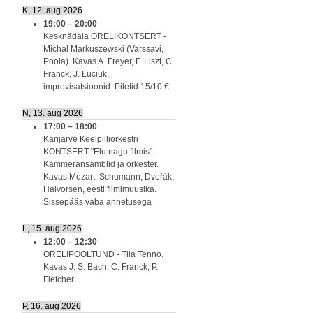
K, 12. aug 2026
19:00
–
20:00
Kesknädala ORELIKONTSERT -
Michal Markuszewski (Varssavi,
Poola). Kavas A. Freyer, F. Liszt, C.
Franck, J. Łuciuk,
improvisatsioonid. Piletid 15/10 €
N, 13. aug 2026
17:00
–
18:00
Karijärve Keelpilliorkestri
KONTSERT "Elu nagu filmis".
Kammeransamblid ja orkester.
Kavas Mozart, Schumann, Dvořák,
Halvorsen, eesti filmimuusika.
Sissepääs vaba annetusega
L, 15. aug 2026
12:00
–
12:30
ORELIPOOLTUND - Tiia Tenno.
Kavas J. S. Bach, C. Franck, P.
Fletcher
P, 16. aug 2026