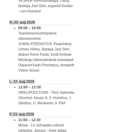
VESPER orelimuusikaga. Liturg
õpetaja Joel Siim, organist Gustav
- Leo Kivirand
N, 20. aug 2026
09:00
–
10:00
Taasiseseisvumispäeva
oikumeeniline
JUMALATEENISTUS. Peapiiskop
Urmas Viilma, õpetaja Joel Siim,
diakon Renè Paats, Eesti Kirikute
Nõukogu liikmeskirikute esindajad.
Organist Kadri Ploompuu, trompetil
Villem Süvari
L, 22. aug 2026
12:00
–
12:30
ORELIPOOLTUND - Tomi Satomaa
(Soome). Kavas G. A. Homilius, J.
Sibelius, O. Merikanto, A. Pärt
P, 23. aug 2026
11:00
–
12:30
Missa - 13. pühapäev pärast
nelipüha. Jeesus - meie aitaja.