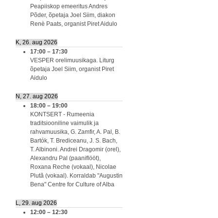
Peapiiskop emeeritus Andres
Põder, õpetaja Joel Siim, diakon
Renè Paats, organist Piret Aidulo
K, 26. aug 2026
17:00
–
17:30
VESPER orelimuusikaga. Liturg
õpetaja Joel Siim, organist Piret
Aidulo
N, 27. aug 2026
18:00
–
19:00
KONTSERT - Rumeenia
traditsiooniline vaimulik ja
rahvamuusika, G. Zamfir, A. Pal, B.
Bartók, T. Brediceanu, J. S. Bach,
T. Albinoni. Andrei Dragomir (orel),
Alexandru Pal (paaniflööt),
Roxana Reche (vokaal), Nicolae
Plută (vokaal). Korraldab "Augustin
Bena" Centre for Culture of Alba
L, 29. aug 2026
12:00
–
12:30