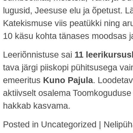
lugusid, Jeesuse elu ja õpetust. L
Katekismuse viis peatükki ning arut
10 käsu kohta tänases moodsas j
Leeriõnnistuse sai
11 leerikursus
tava järgi piiskopi pühitsusega vai
emeeritus
Kuno Pajula
. Loodetav
aktiivselt osalema Toomkoguduse e
hakkab kasvama.
Posted in
Uncategorized
|
Nelipüh