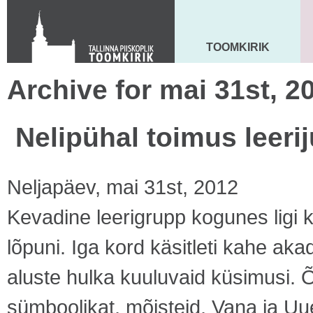
KONTAKT
Toom-Kooli 6, 10130 TALLINN
tallinna.toom
@
eelk.ee
TOOMKIRIK
MAARJA KIRIK
+372 644 4140
Archive for mai 31st, 2
Nelipühal toimus leeri
Neljapäev, mai 31st, 2012
Kevadine leerigrupp kogunes ligi 
lõpuni. Iga kord käsitleti kahe akad
aluste hulka kuuluvaid küsimusi. 
sümboolikat, mõisteid, Vana ja Uu