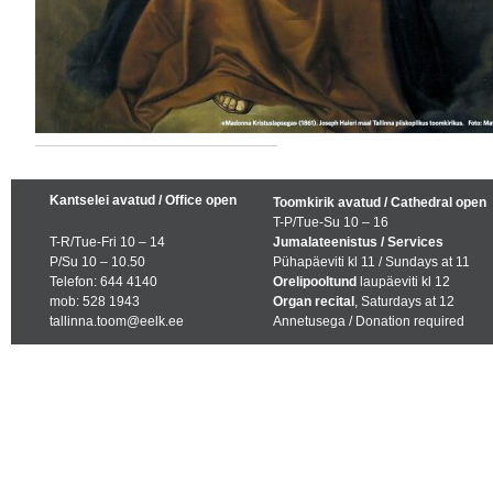
Kantselei avatud / Office open
Toomkirik avatud / Cathedral open
T-P/Tue-Su 10 – 16
T-R/Tue-Fri 10 – 14
Jumalateenistus / Services
P/Su 10 – 10.50
Pühapäeviti kl 11 / Sundays at 11
Telefon: 644 4140
Orelipooltund
laupäeviti kl 12
mob: 528 1943
Organ recital
, Saturdays at 12
tallinna.toom@eelk.ee
Annetusega / Donation required