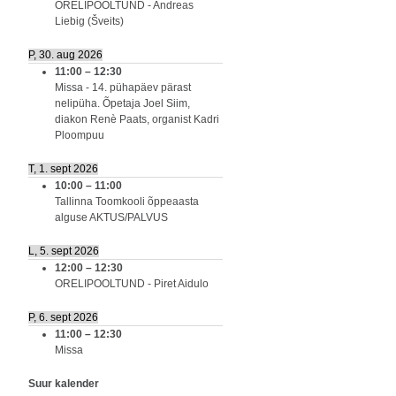
ORELIPOOLTUND - Andreas
Liebig (Šveits)
P, 30. aug 2026
11:00
–
12:30
Missa - 14. pühapäev pärast
nelipüha. Õpetaja Joel Siim,
diakon Renè Paats, organist Kadri
Ploompuu
T, 1. sept 2026
10:00
–
11:00
Tallinna Toomkooli õppeaasta
alguse AKTUS/PALVUS
L, 5. sept 2026
12:00
–
12:30
ORELIPOOLTUND - Piret Aidulo
P, 6. sept 2026
11:00
–
12:30
Missa
Suur kalender