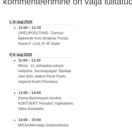
kommenteerimine on välja lülitatu
L, 8. aug 2026
12:00
–
12:30
ORELIPOOLTUND - Dariusz
Bakowski-Kois (Krakow, Poola).
Kavas F. Liszt, N. W. Gade
P, 9. aug 2026
11:00
–
12:30
Missa - 11. pühapäev pärast
nelipüha. Soosinguajad. Õpetaja
Joel Siim, diakon Renè Paats,
organist Kadri Ploompuu
13:00
–
14:00
Emma Bachmayeri loovtöö
KONTSERT "Paradiis" inglikabelis.
Vaba sissepääs
14:00
–
15:00
MISSA Merivälja Südamekodus