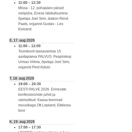
11:00
–
12:30
Missa - 12. pühapäev pärast
nelipüha. Enese läbikatsumine.
õpetaja Joel Siim, diakon Renè
Paats, organist Gustav - Leo
Kivirand
E, 17. aug 2026
11:00
–
12:00
Toomkooli taasavamise 15.
aastapäeva PALVUS. Peapiiskop
Urmas Viilma, õpetaja Joel Siim,
organist Piret Aidulo
T, 18. aug 2026
19:00
–
20:30
EESTI PALVE 2026. Erinevate
konfessioonide juhid ja
vaimulikud. Kaasa teenivad
muusikaga Ott Lepland, Ekklesia
koor
K, 19. aug 2026
17:00
–
17:30