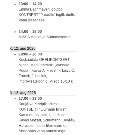
13:00
–
14:00
Emma Bachmayeri loovtöö
KONTSERT "Paradiis" inglikabelis.
Vaba sissepääs
14:00
–
15:00
MISSA Merivälja Südamekodus
K, 12. aug 2026
19:00
–
20:00
Kesknädala ORELIKONTSERT -
Michal Markuszewski (Varssavi,
Poola). Kavas A. Freyer, F. Liszt, C.
Franck, J. Łuciuk,
improvisatsioonid. Piletid 15/10 €
N, 13. aug 2026
17:00
–
18:00
Karijärve Keelpilliorkestri
KONTSERT "Elu nagu filmis".
Kammeransamblid ja orkester.
Kavas Mozart, Schumann, Dvořák,
Halvorsen, eesti filmimuusika.
Sissepääs vaba annetusega