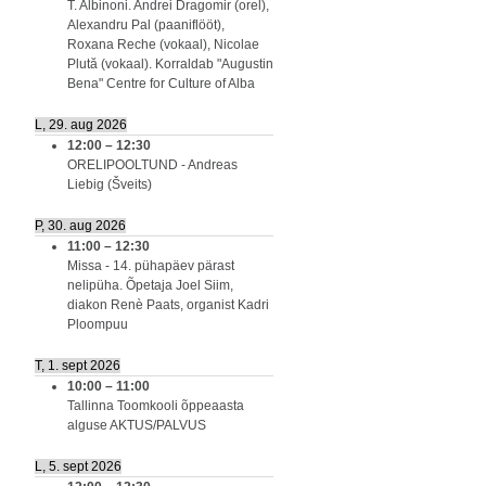
T. Albinoni. Andrei Dragomir (orel),
Alexandru Pal (paaniflööt),
Roxana Reche (vokaal), Nicolae
Plută (vokaal). Korraldab "Augustin
Bena" Centre for Culture of Alba
L, 29. aug 2026
12:00
–
12:30
ORELIPOOLTUND - Andreas
Liebig (Šveits)
P, 30. aug 2026
11:00
–
12:30
Missa - 14. pühapäev pärast
nelipüha. Õpetaja Joel Siim,
diakon Renè Paats, organist Kadri
Ploompuu
T, 1. sept 2026
10:00
–
11:00
Tallinna Toomkooli õppeaasta
alguse AKTUS/PALVUS
L, 5. sept 2026