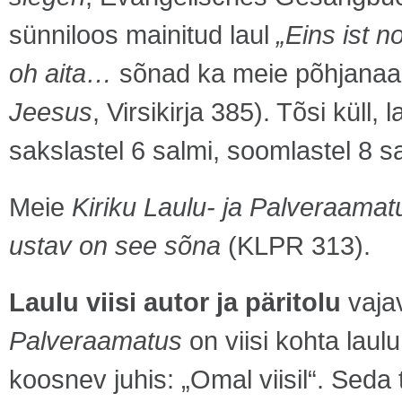
sünniloos mainitud laul
„Eins ist no
oh aita…
sõnad ka meie põhjanaab
Jeesus
, Virsikirja 385). Tõsi küll
sakslastel 6 salmi, soomlastel 8 sa
Meie
Kiriku Laulu- ja Palveraamat
ustav on see sõna
(KLPR 313).
Laulu viisi autor ja päritolu
vaja
Palveraamatus
on viisi kohta laul
koosnev juhis: „Omal viisil“. Seda