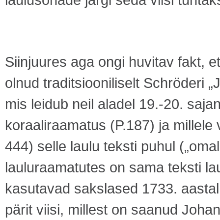
Siinjuures aga ongi huvitav fakt, et
olnud traditsiooniliselt Schröderi „J
mis leidub neil aladel 19.-20. saja
koraaliraamatus (P.187) ja millele
444)
selle laulu teksti puhul („oma
lauluraamatutes on sama teksti lau
kasutavad sakslased 1733. aastal
pärit viisi, millest on saanud Joh