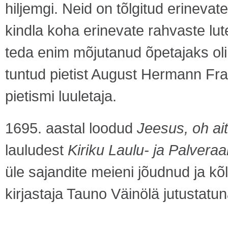
hiljemgi. Neid on tõlgitud erineva
kindla koha erinevate rahvaste lu
teda enim mõjutanud õpetajaks oli k
tuntud pietist August Hermann Fran
pietismi luuletaja.
1695. aastal loodud
Jeesus, oh a
lauludest
Kiriku Laulu- ja Palvera
üle sajandite meieni jõudnud ja k
kirjastaja Tauno Väinölä jutustatun