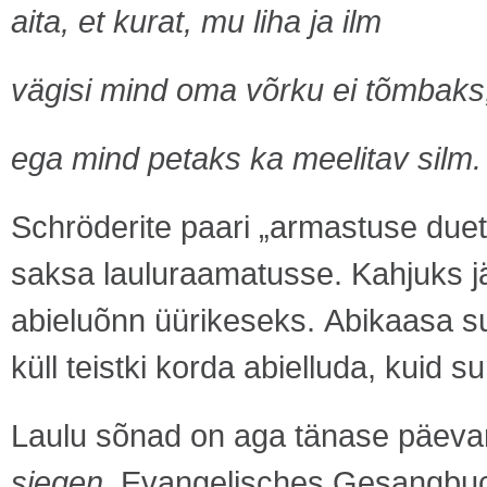
aita, et kurat, mu liha ja ilm
vägisi mind oma võrku ei tõmbaks
ega mind petaks ka meelitav silm.
Schröderite paari „armastuse due
saksa lauluraamatusse. Kahjuks j
abieluõnn üürikeseks. Abikaasa su
küll teistki korda abielluda, kuid su
Laulu sõnad on aga tänase päevan
siegen
, Evangelisches Gesangbuch 