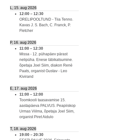
L, 15. aug 2026
12:00
–
12:30
ORELIPOOLTUND - Tiia Tenno.
Kavas J. S. Bach, C. Franck, P.
Fletcher
P, 16. aug 2026
11:00
–
12:30
Missa - 12. pühapäev pärast
nelipüha. Enese läbikatsumine.
õpetaja Joel Siim, diakon Renè
Paats, organist Gustav - Leo
Kivirand
E, 17. aug 2026
11:00
–
12:00
Toomkooli taasavamise 15.
aastapäeva PALVUS. Peapiiskop
Urmas Viilma, õpetaja Joel Siim,
organist Piret Aidulo
T, 18. aug 2026
19:00
–
20:30