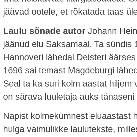
jäävad ootele, et rõkatada taas ü
Laulu sõnade autor
Johann Hein
jäänud elu Saksamaal. Ta sündis 1
Hannoveri lähedal Deisteri äärses S
1696 sai temast Magdeburgi lähe
Seal ta ka suri kolm aastat hiljem
on särava luuletaja auks tänaseni
Napist kolmekümnest eluaastast h
hulga vaimulikke laulutekste, mill