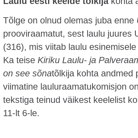
Laulu eesti keelde tõlkija
kohta
Tõlge on olnud olemas juba enne
prooviraamatut, sest laulu juures
(316), mis viitab laulu esinemisel
Ka teise
Kiriku Laulu- ja Palveraa
on see sõna
tõlkija kohta andmed 
viimatine lauluraamatukomisjon o
tekstiga teinud väikest keelelist 
11-lt 6-le.