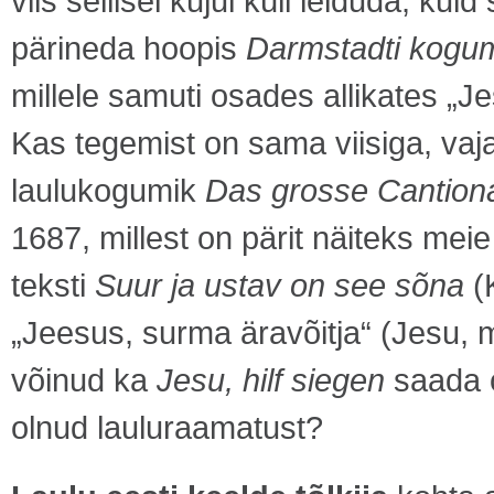
viis sellisel kujul küll leiduda, ku
pärineda hoopis
Darmstadti kogu
millele samuti osades allikates „Jes
Kas tegemist on sama viisiga, vaj
laulukogumik
Das grosse Cantion
1687, millest on pärit näiteks mei
teksti
Suur ja ustav on see sõna
(K
„Jeesus, surma äravõitja“ (Jesu,
võinud ka
Jesu, hilf siegen
saada o
olnud lauluraamatust?