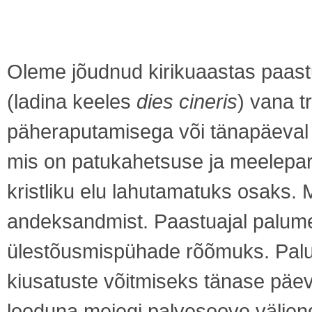
Oleme jõudnud kirikuaastas paas
(ladina keeles
dies cineris
) vana t
päheraputamisega või tänapäeval k
mis on patukahetsuse ja meelep
kristliku elu lahutamatuks osaks
andeksandmist. Paastuajal palume 
ülestõusmispühade rõõmuks. Palu
kiusatuste võitmiseks tänase päev
looduna meiegi palvesoove väljen