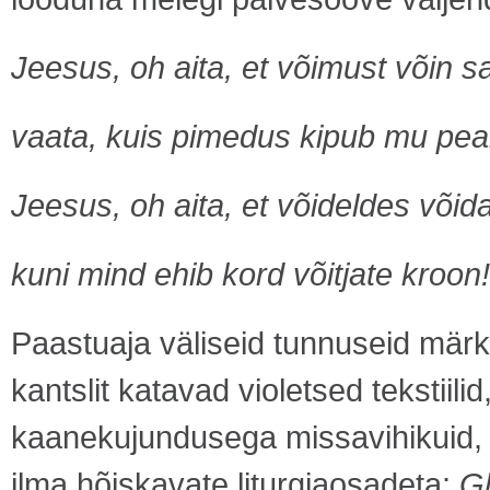
Jeesus, oh aita, et võimust võin s
vaata, kuis pimedus kipub mu pe
Jeesus, oh aita, et võideldes võid
kuni mind ehib kord võitjate kroon!
Paastuaja väliseid tunnuseid märka
kantslit katavad violetsed tekstiil
kaanekujundusega missavihikuid, 
ilma hõiskavate liturgiaosadeta:
Gl