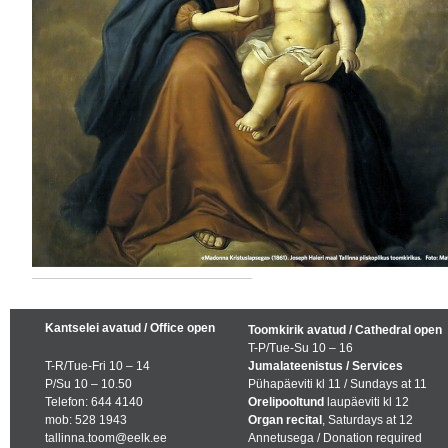
Kantselei avatud / Office open
Toomkirik avatud / Cathedral open
T-P/Tue-Su 10 – 16
T-R/Tue-Fri 10 – 14
Jumalateenistus / Services
P/Su 10 – 10.50
Pühapäeviti kl 11 / Sundays at 11
Telefon: 644 4140
Orelipooltund
laupäeviti kl 12
mob: 528 1943
Organ recital
, Saturdays at 12
tallinna.toom@eelk.ee
Annetusega / Donation required