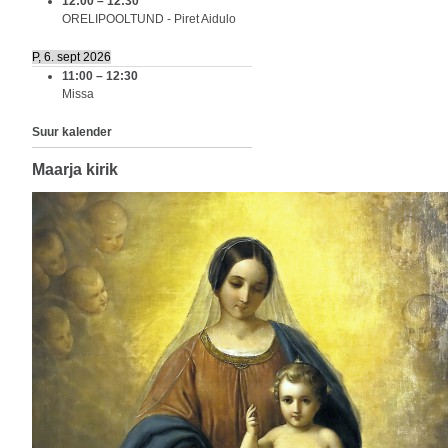
12:00
–
12:30
ORELIPOOLTUND - Piret Aidulo
P, 6. sept 2026
11:00
–
12:30
Missa
Suur kalender
Maarja kirik