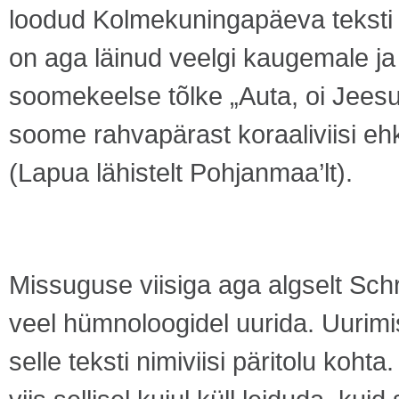
loodud Kolmekuningapäeva teksti 
on aga läinud veelgi kaugemale ja
soomekeelse tõlke „Auta, oi Jeesu
soome rahvapärast koraaliviisi ehk
(Lapua lähistelt Pohjanmaa’lt).
Missuguse viisiga aga algselt Schr
veel hümnoloogidel uurida. Uurimi
selle teksti nimiviisi päritolu koh