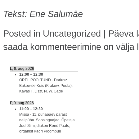
Tekst: Ene Salumäe
Posted in
Uncategorized
|
Päeva l
saada
kommenteerimine on välja lü
L, 8. aug 2026
12:00
–
12:30
ORELIPOOLTUND - Dariusz
Bakowski-Kois (Krakow, Poola).
Kavas F. Liszt, N. W. Gade
P, 9. aug 2026
11:00
–
12:30
Missa - 11. pühapäev pärast
nelipüha. Soosinguajad. Õpetaja
Joel Siim, diakon Renè Paats,
organist Kadri Ploompuu