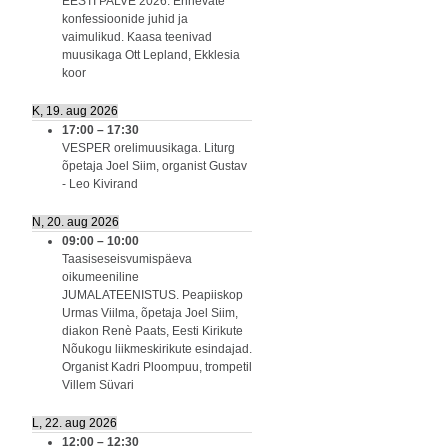
EESTI PALVE 2026. Erinevate
konfessioonide juhid ja
vaimulikud. Kaasa teenivad
muusikaga Ott Lepland, Ekklesia
koor
K, 19. aug 2026
17:00
–
17:30
VESPER orelimuusikaga. Liturg
õpetaja Joel Siim, organist Gustav
- Leo Kivirand
N, 20. aug 2026
09:00
–
10:00
Taasiseseisvumispäeva
oikumeeniline
JUMALATEENISTUS. Peapiiskop
Urmas Viilma, õpetaja Joel Siim,
diakon Renè Paats, Eesti Kirikute
Nõukogu liikmeskirikute esindajad.
Organist Kadri Ploompuu, trompetil
Villem Süvari
L, 22. aug 2026
12:00
–
12:30