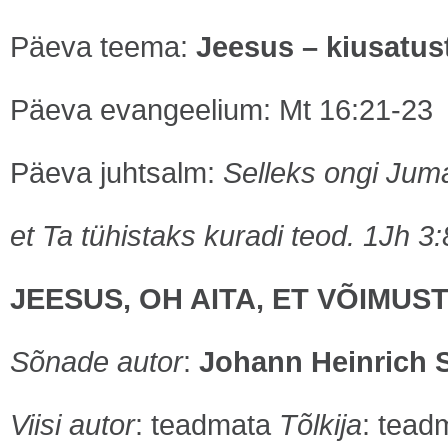
Päeva teema:
Jeesus – kiusatust
Päeva evangeelium: Mt 16:21-23
Päeva juhtsalm:
Selleks ongi Jum
et Ta tühistaks kuradi teod.
1Jh 3:
JEESUS, OH AITA, ET VÕIMUS
Sõnade autor
:
Johann Heinrich 
Viisi autor
: teadmata
Tõlkija
: tead