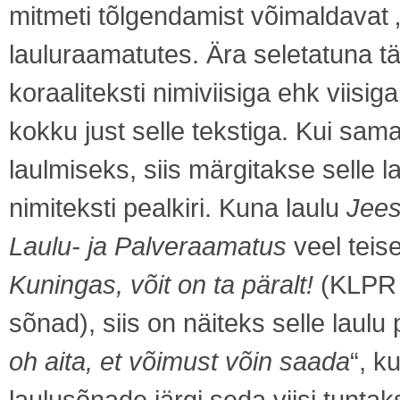
mitmeti tõlgendamist võimaldavat 
lauluraamatutes. Ära seletatuna t
koraaliteksti nimiviisiga ehk viisiga
kokku just selle tekstiga. Kui sama
laulmiseks, siis märgitakse selle lau
nimiteksti pealkiri. Kuna laulu
Jees
Laulu- ja Palveraamatus
veel teise
Kuningas, võit on ta päralt!
(KLPR 2
sõnad), siis on näiteks selle laulu pe
oh aita, et võimust võin saada
“, k
laulusõnade järgi seda viisi tuntak