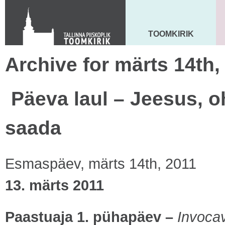
KONTAKT
Toom-Kooli 6, 10130 TALLINN
tallinna.toom
@
eelk.ee
TOOMKIRIK
MAARJA KIRIK
+372 644 4140
Archive for märts 14th,
Päeva laul – Jeesus, oh
saada
Esmaspäev, märts 14th, 2011
13. märts 2011
Paastuaja 1. pühapäev –
Invocav