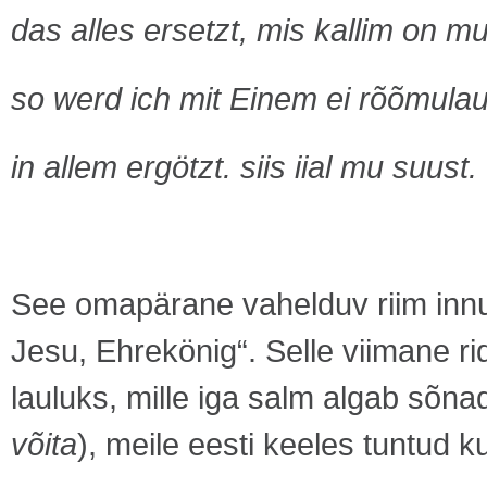
das alles ersetzt, mis kallim on mu
so werd ich mit Einem ei rõõmulau
in allem ergötzt. siis iial mu suust
See omapärane vahelduv riim innus
Jesu, Ehrekönig“. Selle viimane r
lauluks, mille iga salm algab sõnad
võita
), meile eesti keeles tuntud k