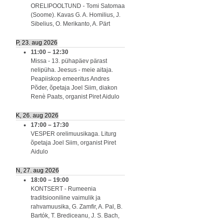
ORELIPOOLTUND - Tomi Satomaa
(Soome). Kavas G. A. Homilius, J.
Sibelius, O. Merikanto, A. Pärt
P, 23. aug 2026
11:00
–
12:30
Missa - 13. pühapäev pärast
nelipüha. Jeesus - meie aitaja.
Peapiiskop emeeritus Andres
Põder, õpetaja Joel Siim, diakon
Renè Paats, organist Piret Aidulo
K, 26. aug 2026
17:00
–
17:30
VESPER orelimuusikaga. Liturg
õpetaja Joel Siim, organist Piret
Aidulo
N, 27. aug 2026
18:00
–
19:00
KONTSERT - Rumeenia
traditsiooniline vaimulik ja
rahvamuusika, G. Zamfir, A. Pal, B.
Bartók, T. Brediceanu, J. S. Bach,