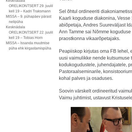
Kesknädala
ORELIKONTSERT 29. juulil
Sel õhtul ordineeriti diakoniametis
kell 19 – Kadri Traksmann
MISSA – 9. pühapäev pärast
Kaarli koguduse diakonina, Vesse 
nelipüha
abiõpetaja, Andres Suureväljast Id
Kesknädala
Ann Tamme sai Nõmme koguduse ab
ORELIKONTSERT 22. juulil
kell 19 – Tobias Horn
praostkonna vikaarõpetajaks.
MISSA – Issanda muutmise
püha ehk kirgastamispüha
Peapiiskop kirjutas oma FB lehel, e
uusi vaimulikke nende kutsumuse te
kodukogudustele, juhendajatele, pr
Pastoraalseminarile, konsistooriumi
kohal palves ja osaduses.
Soovin värskelt ordineeritud vaimu
Vaimu juhtimist, ustavust Kristusel