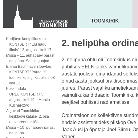
KONTAKT
Toom-Kooli 6, 10130 TALLINN
tallinna.toom
@
eelk.ee
TOOMKIRIK
MAARJA KIRIK
+372 644 4140
Karijärve keelpilliorkestri
2. nelipüha ordin
KONTSERT “Elu nagu
filmis” 13. augustil kell 17
Missa – 11. pühapäev pärast
2. nelipüha õhtu oli Toomkirikus er
nelipüha. Soosinguajad
pühitses EELK jaoks vaimulikuameti
Emma Bachmayeri loovtöö
KONTSERT “Paradiis”
aastate jooksul omandanud selleks 
toomkiriku inglikabelis 9.08
olnud aasta jooksul praktiseerimas
kell 13
juures. Pärast vajaliku ametieksam
Kesknädala
ORELIKONTSERT 5.
vaimulikukandidaadid Toomkiriku k
augustil kell 19 – Marcin
seejärel pühitseti nad ametisse.
Kucharczyk
Algavad Toomkiriku
Ordinatsioon on kollektiivne sündm
kesklöövi katuse 2. osa
restaureerimistööd
endale assistentideks piiskop Ove 
Missa – 10. pühapäev pärast
Jaak Ausi ja õpetaja Joel Siimu. Or
nelipüha
Vaher.