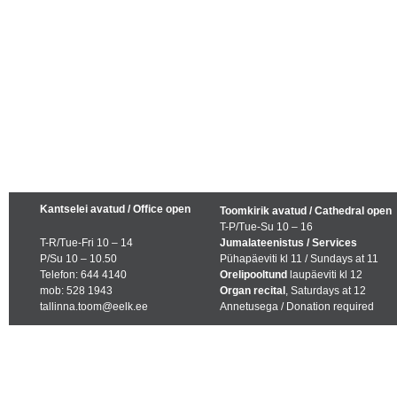
Kantselei avatud / Office open
Toomkirik avatud / Cathedral open
T-P/Tue-Su 10 – 16
T-R/Tue-Fri 10 – 14
Jumalateenistus / Services
P/Su 10 – 10.50
Pühapäeviti kl 11 / Sundays at 11
Telefon: 644 4140
Orelipooltund
laupäeviti kl 12
mob: 528 1943
Organ recital
, Saturdays at 12
tallinna.toom@eelk.ee
Annetusega / Donation required