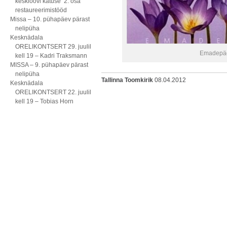
kesklöövi katuse 2. osa
restaureerimistööd
Missa – 10. pühapäev pärast
nelipüha
Kesknädala
ORELIKONTSERT 29. juulil
Emadepäe
kell 19 – Kadri Traksmann
MISSA – 9. pühapäev pärast
nelipüha
Tallinna Toomkirik
08.04.2012
Kesknädala
ORELIKONTSERT 22. juulil
kell 19 – Tobias Horn