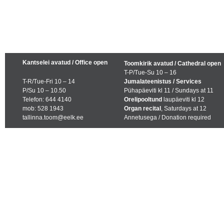
Kantselei avatud / Office open
Toomkirik avatud / Cathedral open
T-P/Tue-Su 10 – 16
T-R/Tue-Fri 10 – 14
Jumalateenistus / Services
P/Su 10 – 10.50
Pühapäeviti kl 11 / Sundays at 11
Telefon: 644 4140
Orelipooltund
laupäeviti kl 12
mob: 528 1943
Organ recital
, Saturdays at 12
tallinna.toom@eelk.ee
Annetusega / Donation required