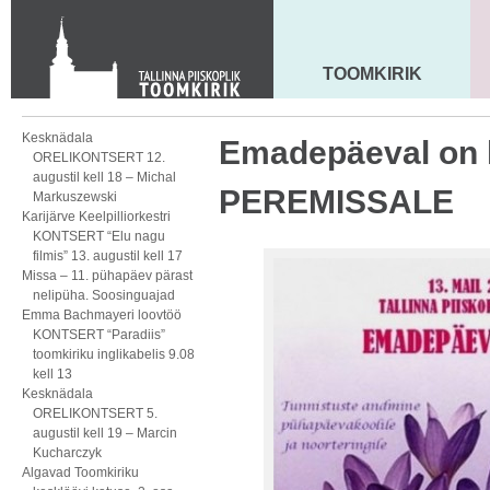
Toom-Kooli 6, 10130 TALLINN
tallinna.toom
@
eelk.ee
+372 644 4140
TOOMKIRIK
MAARJA KIRIK
Kesknädala
Emadepäeval on 
ORELIKONTSERT 12.
augustil kell 18 – Michal
PEREMISSALE
Markuszewski
Karijärve Keelpilliorkestri
KONTSERT “Elu nagu
filmis” 13. augustil kell 17
Missa – 11. pühapäev pärast
nelipüha. Soosinguajad
Emma Bachmayeri loovtöö
KONTSERT “Paradiis”
toomkiriku inglikabelis 9.08
kell 13
Kesknädala
ORELIKONTSERT 5.
augustil kell 19 – Marcin
Kucharczyk
Algavad Toomkiriku