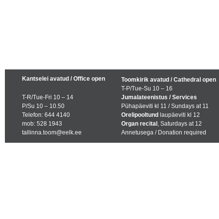
Kantselei avatud / Office open
Toomkirik avatud / Cathedral open
T-P/Tue-Su 10 – 16
T-R/Tue-Fri 10 – 14
Jumalateenistus / Services
P/Su 10 – 10.50
Pühapäeviti kl 11 / Sundays at 11
Telefon: 644 4140
Orelipooltund
laupäeviti kl 12
mob: 528 1943
Organ recital
, Saturdays at 12
tallinna.toom@eelk.ee
Annetusega / Donation required