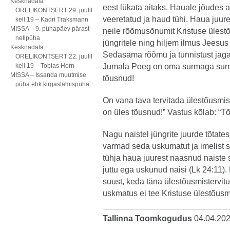
Kesknädala
eest lükata aitaks. Hauale jõudes ag
ORELIKONTSERT 29. juulil
veeretatud ja haud tühi. Haua juure
kell 19 – Kadri Traksmann
MISSA – 9. pühapäev pärast
neile rõõmusõnumit Kristuse ülest
nelipüha
jüngritele ning hiljem ilmus Jeesus 
Kesknädala
Sedasama rõõmu ja tunnistust jagab
ORELIKONTSERT 22. juulil
kell 19 – Tobias Horn
Jumala Poeg on oma surmaga surma 
MISSA – Issanda muutmise
tõusnud!
püha ehk kirgastamispüha
On vana tava tervitada ülestõusmis
on üles tõusnud!” Vastus kõlab: “Tõ
Nagu naistel jüngrite juurde tõtates,
varmad seda uskumatut ja imelist 
tühja haua juurest naasnud naiste 
juttu ega uskunud naisi (Lk 24:11)
suust, keda täna ülestõusmistervit
uskmatus ei tee Kristuse ülestõusm
Tallinna Toomkogudus
04.04.20