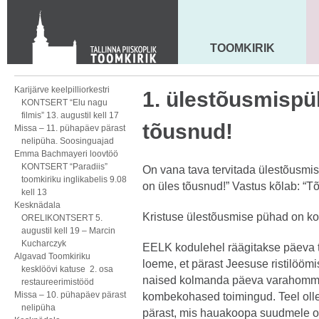
KONTAKT
Toom-Kooli 6, 10130 TALLINN
tallinna.toom
@
eelk.ee
TOOMKIRIK
MAARJA KIRIK
+372 644 4140
Karijärve keelpilliorkestri
1. ülestõusmispü
KONTSERT “Elu nagu
filmis” 13. augustil kell 17
tõusnud!
Missa – 11. pühapäev pärast
nelipüha. Soosinguajad
Emma Bachmayeri loovtöö
KONTSERT “Paradiis”
On vana tava tervitada ülestõusmis
toomkiriku inglikabelis 9.08
on üles tõusnud!” Vastus kõlab: “Tõ
kell 13
Kesknädala
Kristuse ülestõusmise pühad on ko
ORELIKONTSERT 5.
augustil kell 19 – Marcin
Kucharczyk
EELK kodulehel
räägitakse päeva 
Algavad Toomkiriku
loeme, et pärast Jeesuse ristilööm
kesklöövi katuse 2. osa
naised kolmanda päeva varahommiku
restaureerimistööd
Missa – 10. pühapäev pärast
kombekohased toimingud. Teel olle
nelipüha
pärast, mis hauakoopa suudmele oli 