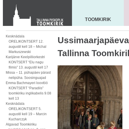
Toom-Kooli 6, 10130 TALLINN
tallinna.toom
@
eelk.ee
+372 644 4140
TOOMKIRIK
MAARJA KIRIK
Kesknädala
Ussimaarjapäeva
ORELIKONTSERT 12.
augustil kell 18 – Michal
Tallinna Toomkiri
Markuszewski
Karijärve Keelpilliorkestri
KONTSERT “Elu nagu
filmis” 13. augustil kell 17
Missa – 11. pühapäev pärast
nelipüha. Soosinguajad
Emma Bachmayeri loovtöö
KONTSERT “Paradiis”
toomkiriku inglikabelis 9.08
kell 13
Kesknädala
ORELIKONTSERT 5.
augustil kell 19 – Marcin
Kucharczyk
Algavad Toomkiriku