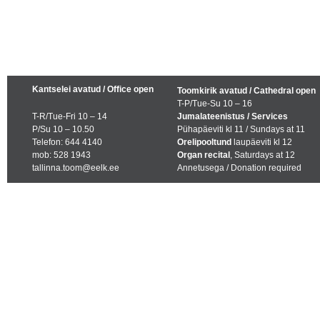
Kantselei avatud / Office open
Toomkirik avatud / Cathedral open
T-P/Tue-Su 10 – 16
T-R/Tue-Fri 10 – 14
Jumalateenistus / Services
P/Su 10 – 10.50
Pühapäeviti kl 11 / Sundays at 11
Telefon: 644 4140
Orelipooltund
laupäeviti kl 12
mob: 528 1943
Organ recital
, Saturdays at 12
tallinna.toom@eelk.ee
Annetusega / Donation required