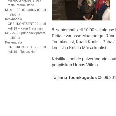
kesklöövi katuse 2. osa
restaureerimistööd
Missa – 10. pühapäev pärast
nelipüha
Kesknädala
ORELIKONTSERT 29. juulil
kell 19 – Kadri Traksmann
8. septembril kell 10:00 sai algus
MISSA – 9. pühapäev pärast
Piritale vanasse Maarjaorgu. Ränd
nelipüha
Toomkoolist, Kaarli Koolist, Püha 
Kesknädala
ORELIKONTSERT 22. juulil
koolist ja Kohila Mõisa koolist.
kell 19 – Tobias Horn
Kristlike koolide palverändurid saa
peapiiskop Urmas Viilma.
Tallinna Toomkogudus
08.09.20