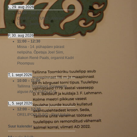
L, 29. aug 2026
12:00
–
12:30
ORELIPOOLTUND - Andreas
Liebig (Šveits)
P, 30. aug 2026
11:00
–
12:30
Missa - 14. pühapäev pärast
nelipüha. Õpetaja Joel Siim,
diakon Renè Paats, organist Kadri
Ploompuu
T, 1. sept 2026
10:00
–
11:00
Tallinna Toomkooli õppeaasta
alguse AKTUS/PALVUS
L, 5. sept 2026
12:00
–
12:30
ORELIPOOLTUND - Piret Aidulo
Suur kalender