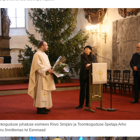
koguduse juhatuse esimees Riivo Sinijärv ja Toomkoguduse õpetaja Arho
ru õnnitlemas Ivi Eenmaad