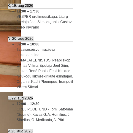
K, 19. aug 2026
17:00
–
17:30
VESPER orelimuusikaga. Liturg
õpetaja Joel Siim, organist Gustav
- Leo Kivirand
N, 20. aug 2026
09:00
–
10:00
Taasiseseisvumispäeva
oikumeeniline
JUMALATEENISTUS. Peapiiskop
Urmas Viilma, õpetaja Joel Siim,
diakon Renè Paats, Eesti Kirikute
Nõukogu liikmeskirikute esindajad.
Organist Kadri Ploompuu, trompetil
Villem Süvari
L, 22. aug 2026
12:00
–
12:30
ORELIPOOLTUND - Tomi Satomaa
(Soome). Kavas G. A. Homilius, J.
Sibelius, O. Merikanto, A. Pärt
P, 23. aug 2026