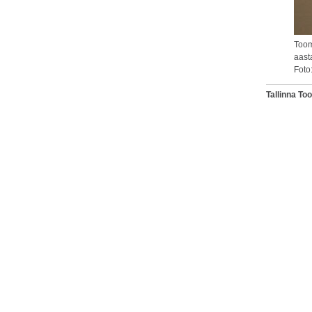
Toom
aasta
Foto
Tallinna T