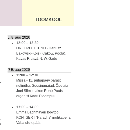
TOOMKOOL
DUS
ÜLDINFO
L, 8. aug 2026
12:00
–
12:30
ORELIPOOLTUND - Dariusz
Bakowski-Kois (Krakow, Poola).
Kavas F. Liszt, N. W. Gade
P, 9. aug 2026
11:00
–
12:30
Missa - 11. pühapäev pärast
,
nelipüha. Soosinguajad. Õpetaja
Joel Siim, diakon Renè Paats,
organist Kadri Ploompuu
13:00
–
14:00
Emma Bachmayeri loovtöö
KONTSERT "Paradiis" inglikabelis.
e
Vaba sissepääs
a