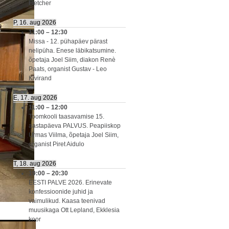
Fletcher
P, 16. aug 2026
11:00
–
12:30
Missa - 12. pühapäev pärast
nelipüha. Enese läbikatsumine.
õpetaja Joel Siim, diakon Renè
Paats, organist Gustav - Leo
Kivirand
E, 17. aug 2026
11:00
–
12:00
Toomkooli taasavamise 15.
aastapäeva PALVUS. Peapiiskop
Urmas Viilma, õpetaja Joel Siim,
organist Piret Aidulo
T, 18. aug 2026
19:00
–
20:30
EESTI PALVE 2026. Erinevate
konfessioonide juhid ja
vaimulikud. Kaasa teenivad
muusikaga Ott Lepland, Ekklesia
koor