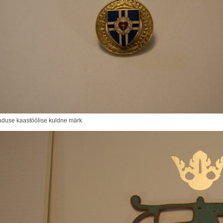
duse kaastöölise kuldne märk