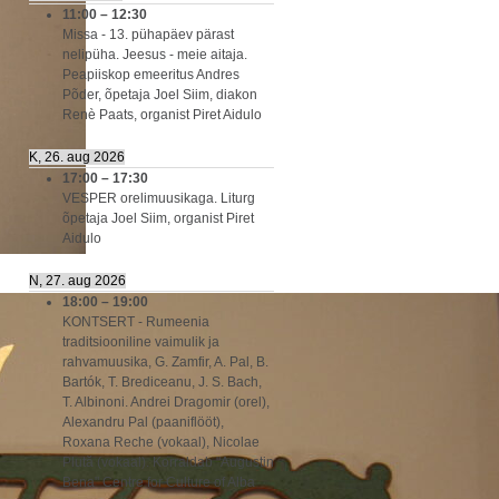
11:00
–
12:30
Missa - 13. pühapäev pärast
nelipüha. Jeesus - meie aitaja.
Peapiiskop emeeritus Andres
Põder, õpetaja Joel Siim, diakon
Renè Paats, organist Piret Aidulo
K, 26. aug 2026
17:00
–
17:30
VESPER orelimuusikaga. Liturg
õpetaja Joel Siim, organist Piret
Aidulo
N, 27. aug 2026
18:00
–
19:00
KONTSERT - Rumeenia
traditsiooniline vaimulik ja
rahvamuusika, G. Zamfir, A. Pal, B.
Bartók, T. Brediceanu, J. S. Bach,
T. Albinoni. Andrei Dragomir (orel),
Alexandru Pal (paaniflööt),
Roxana Reche (vokaal), Nicolae
Plută (vokaal). Korraldab "Augustin
Bena" Centre for Culture of Alba