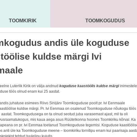
TOOMKIRIK
TOOMKOGUDUS
MAARJA KIRIK
SEENIORID
KOGU
kogudus andis üle koguduse
töölise kuldse märgi Ivi
maale
eelne Luterlik Kirik on välja andnud
koguduse kaastöölis kuldse märgi
inimestele
duse töös olnud enam kui 25 aastat.
l andis juhatuse esimees Riivo Sinijärv Toomkoguduse poolt pr. Ivi Eenmaale
astöölise kuldse märgi. Pr. Ivi Eenmaa on osalenud Toomkoguduse nõukogu töös
 aastat. Toomkogudusega on ta olnud seotud juba varasemast ajast, mil ta oli
usraamatukogus, mis kaua aega asus Rüütelkonna hoones Toomkiriku kõrval. Ka
nnapeana on pr. Ivi Eenmaa toetanud Toomkoguduse tegemisi. Koguduse kaastöölis
s anti üle ka Toomkoguduse meene – toomkiriku tornitipu enam kui paarisaja aast
kplekist tehtud tuulelipu kujutis.