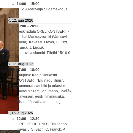
14:00
–
15:00
MISSA Merivälja Südamekodus
K, 12. aug 2026
19:00
–
20:00
Kesknädala ORELIKONTSERT -
Michal Markuszewski (Varssavi,
Poola). Kavas A. Freyer, F. Liszt, C.
Franck, J. Łuciuk,
improvisatsioonid. Piletid 15/10 €
N, 13. aug 2026
17:00
–
18:00
Karijärve Keelpilliorkestri
KONTSERT "Elu nagu filmis".
Kammeransamblid ja orkester.
Kavas Mozart, Schumann, Dvořák,
Halvorsen, eesti filmimuusika.
Sissepääs vaba annetusega
L, 15. aug 2026
12:00
–
12:30
ORELIPOOLTUND - Tiia Tenno.
Kavas J. S. Bach, C. Franck, P.