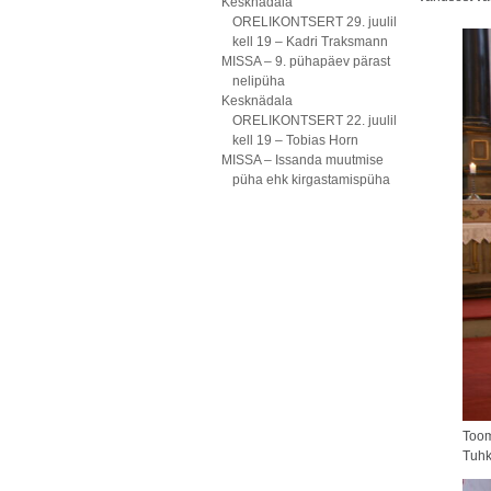
Kesknädala
ORELIKONTSERT 29. juulil
kell 19 – Kadri Traksmann
MISSA – 9. pühapäev pärast
nelipüha
Kesknädala
ORELIKONTSERT 22. juulil
kell 19 – Tobias Horn
MISSA – Issanda muutmise
püha ehk kirgastamispüha
Toom
Tuhk