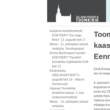
KONTAKT
Toom-Kooli 6, 10130 TALLINN
tallinna.toom
@
eelk.ee
+372 644 4140
Karijärve keelpilliorkestri
Toom
KONTSERT “Elu nagu
filmis” 13. augustil kell 17
kaas
Missa – 11. pühapäev pärast
nelipüha. Soosinguajad
Emma Bachmayeri loovtöö
Een
KONTSERT “Paradiis”
toomkiriku inglikabelis 9.08
kell 13
Eesti Evang
Kesknädala
kes on kogu
ORELIKONTSERT 5.
augustil kell 19 – Marcin
8. jaanuari
Kucharczyk
koguduse ka
Algavad Toomkiriku
enam kui 25
kesklöövi katuse 2. osa
ametis Rahv
restaureerimistööd
Tallinna li
Missa – 10. pühapäev pärast
märgiga koo
nelipüha
vanusest vas