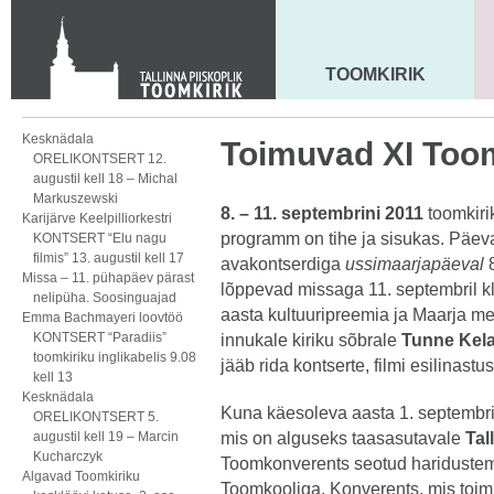
Toom-Kooli 6, 10130 TALLINN
tallinna.toom
@
eelk.ee
+372 644 4140
TOOMKIRIK
MAARJA KIRIK
Kesknädala
Toimuvad XI To
ORELIKONTSERT 12.
augustil kell 18 – Michal
Markuszewski
8. – 11. septembrini 2011
toomkiri
Karijärve Keelpilliorkestri
programm on tihe ja sisukas. Päeva
KONTSERT “Elu nagu
filmis” 13. augustil kell 17
avakontserdiga
ussimaarjapäeval
8
Missa – 11. pühapäev pärast
lõppevad missaga 11. septembril kl
nelipüha. Soosinguajad
aasta kultuuripreemia ja Maarja m
Emma Bachmayeri loovtöö
KONTSERT “Paradiis”
innukale kiriku sõbrale
Tunne Kela
toomkiriku inglikabelis 9.08
jääb rida kontserte, filmi esilinastu
kell 13
Kesknädala
Kuna käesoleva aasta 1. septembri
ORELIKONTSERT 5.
augustil kell 19 – Marcin
mis on alguseks taasasutavale
Tal
Kucharczyk
Toomkonverents seotud haridustema
Algavad Toomkiriku
Toomkooliga. Konverents, mis toim