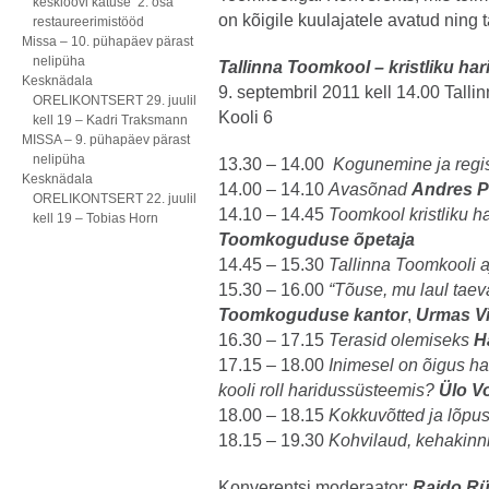
kesklöövi katuse 2. osa
on kõigile kuulajatele avatud ning 
restaureerimistööd
Missa – 10. pühapäev pärast
nelipüha
Tallinna Toomkool – kristliku ha
Kesknädala
9. septembril 2011 kell 14.00 Talli
ORELIKONTSERT 29. juulil
Kooli 6
kell 19 – Kadri Traksmann
MISSA – 9. pühapäev pärast
nelipüha
13.30 – 14.00
Kogunemine ja regis
Kesknädala
14.00 – 14.10
Avasõnad
Andres P
ORELIKONTSERT 22. juulil
14.10 – 14.45
Toomkool kristliku h
kell 19 – Tobias Horn
Toomkoguduse õpetaja
14.45 – 15.30
Tallinna Toomkooli a
15.30 – 16.00
“Tõuse, mu laul taev
Toomkoguduse kantor
,
Urmas V
16.30 – 17.15
Terasid olemiseks
H
17.15 – 18.00
Inimesel on õigus ha
kooli roll haridussüsteemis?
Ülo Vo
18.00 – 18.15
Kokkuvõtted ja lõpu
18.15 – 19.30
Kohvilaud, kehakinni
Konverentsi moderaator:
Raido Rüü