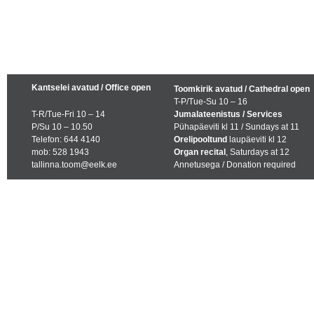
Kantselei avatud / Office open
Toomkirik avatud / Cathedral open
T-P/Tue-Su 10 – 16
T-R/Tue-Fri 10 – 14
Jumalateenistus / Services
P/Su 10 – 10.50
Pühapäeviti kl 11 / Sundays at 11
Telefon: 644 4140
Orelipooltund
laupäeviti kl 12
mob: 528 1943
Organ recital
, Saturdays at 12
tallinna.toom@eelk.ee
Annetusega / Donation required