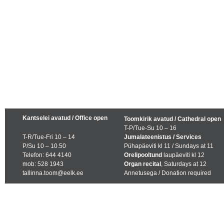
Kantselei avatud / Office open
Toomkirik avatud / Cathedral open
T-P/Tue-Su 10 – 16
T-R/Tue-Fri 10 – 14
Jumalateenistus / Services
P/Su 10 – 10.50
Pühapäeviti kl 11 / Sundays at 11
Telefon: 644 4140
Orelipooltund
laupäeviti kl 12
mob: 528 1943
Organ recital
, Saturdays at 12
tallinna.toom@eelk.ee
Annetusega / Donation required