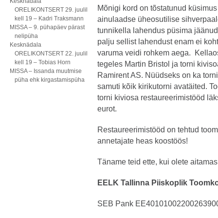
Kesknädala
Mõnigi kord on tõstatunud küsimus t
ORELIKONTSERT 29. juulil
kell 19 – Kadri Traksmann
ainulaadse üheosutilise sihverpaald
MISSA – 9. pühapäev pärast
tunnikella lahendus püsima jäänud. 
nelipüha
palju sellist lahendust enam ei koh
Kesknädala
varuma veidi rohkem aega. Kellaos
ORELIKONTSERT 22. juulil
kell 19 – Tobias Horn
tegeles Martin Bristol ja torni kiv
MISSA – Issanda muutmise
Ramirent AS. Nüüdseks on ka tornik
püha ehk kirgastamispüha
samuti kõik kirikutorni avatäited. T
torni kiviosa restaureerimistööd l
eurot.
Restaureerimistööd on tehtud toomk
annetajate heas koostöös!
Täname teid ette, kui olete aitamas
EELK Tallinna Piiskoplik Toom
SEB Pank EE4010100220026390