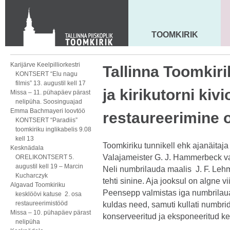
KONTAKT
Toom-Kooli 6, 10130 TALLINN
tallinna.toom
@
eelk.ee
TOOMKIRIK
MAARJA KIRIK
+372 644 4140
Karijärve Keelpilliorkestri
Tallinna Toomkirik
KONTSERT “Elu nagu
filmis” 13. augustil kell 17
ja kirikutorni kiv
Missa – 11. pühapäev pärast
nelipüha. Soosinguajad
Emma Bachmayeri loovtöö
restaureerimine 
KONTSERT “Paradiis”
toomkiriku inglikabelis 9.08
kell 13
Toomkiriku tunnikell ehk ajanäitaja
Kesknädala
Valajameister G. J. Hammerbeck val
ORELIKONTSERT 5.
augustil kell 19 – Marcin
Neli numbrilauda maalis J. F. Leh
Kucharczyk
tehti sinine. Aja jooksul on algne 
Algavad Toomkiriku
Peensepp valmistas iga numbrilaua
kesklöövi katuse 2. osa
restaureerimistööd
kuldas need, samuti kullati numbrid
Missa – 10. pühapäev pärast
konserveeritud ja eksponeeritud ke
nelipüha