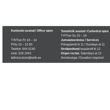
Kantselei avatud / Office open
Toomkirik avatud / Cathedral open
T-P/Tue-Su 10 – 16
T-R/Tue-Fri 10 – 14
Jumalateenistus / Services
P/Su 10 – 10.50
Pühapäeviti kl 11 / Sundays at 11
Telefon: 644 4140
Orelipooltund
laupäeviti kl 12
mob: 528 1943
Organ recital
, Saturdays at 12
tallinna.toom@eelk.ee
Annetusega / Donation required