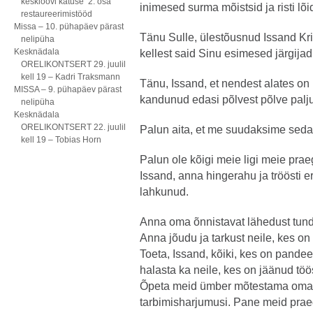
kesklöövi katuse 2. osa
inimesed surma mõistsid ja risti lõi
restaureerimistööd
Missa – 10. pühapäev pärast
Tänu Sulle, ülestõusnud Issand Kris
nelipüha
Kesknädala
kellest said Sinu esimesed järgija
ORELIKONTSERT 29. juulil
kell 19 – Kadri Traksmann
Tänu, Issand, et nendest alates on
MISSA – 9. pühapäev pärast
kandunud edasi põlvest põlve palj
nelipüha
Kesknädala
ORELIKONTSERT 22. juulil
Palun aita, et me suudaksime seda
kell 19 – Tobias Horn
Palun ole kõigi meie ligi meie p
Issand, anna hingerahu ja tröösti e
lahkunud.
Anna oma õnnistavat lähedust tunda 
Anna jõudu ja tarkust neile, kes on
Toeta, Issand, kõiki, kes on pand
halasta ka neile, kes on jäänud töö
Õpeta meid ümber mõtestama oma v
tarbimisharjumusi. Pane meid pra