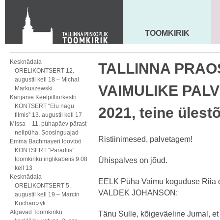
Toom-Kooli 6, 10130 TALLINN
tallinna.toom
@
eelk.ee
+372 644 4140
TOOMKIRIK
MAARJA KIRIK
Kesknädala
TALLINNA PRA
ORELIKONTSERT 12.
augustil kell 18 – Michal
VAIMULIKE PALVE
Markuszewski
Karijärve Keelpilliorkestri
KONTSERT “Elu nagu
2021, teine üles
filmis” 13. augustil kell 17
Missa – 11. pühapäev pärast
nelipüha. Soosinguajad
Ristiinimesed, palvetagem!
Emma Bachmayeri loovtöö
KONTSERT “Paradiis”
toomkiriku inglikabelis 9.08
Ühispalves on jõud.
kell 13
Kesknädala
EELK Püha Vaimu koguduse Riia o
ORELIKONTSERT 5.
VALDEK JOHANSON:
augustil kell 19 – Marcin
Kucharczyk
Algavad Toomkiriku
Tänu Sulle, kõigeväeline Jumal, et