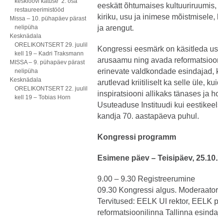
kesklöövi katuse 2. osa
eeskätt õhtumaises kultuuriruumis,
restaureerimistööd
kiriku, usu ja inimese mõistmisele,
Missa – 10. pühapäev pärast
nelipüha
ja arengut.
Kesknädala
ORELIKONTSERT 29. juulil
Kongressi eesmärk on käsitleda u
kell 19 – Kadri Traksmann
arusaamu ning avada reformatsioon
MISSA – 9. pühapäev pärast
erinevate valdkondade esindajad, 
nelipüha
Kesknädala
arutlevad kriitiliselt ka selle üle, 
ORELIKONTSERT 22. juulil
inspiratsiooni allikaks tänases j
kell 19 – Tobias Horn
Usuteaduse Instituudi kui eestikeel
kandja 70. aastapäeva puhul.
Kongressi programm
Esimene päev – Teisipäev, 25.10
9.00 – 9.30 Registreerumine
09.30 Kongressi algus. Moderaato
Tervitused: EELK UI rektor, EELK 
reformatsioonilinna Tallinna esinda