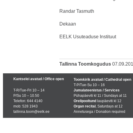
Randar Tasmuth
Dekaan
EELK Usuteaduse Instituut
Tallinna Toomkogudus
07.09.20
Kantselei avatud / Office open
Toomkirik avatud / Cathedral open
T-P/Tue-Su 10 – 16
T-R/Tue-Fri 10 – 14
Jumalateenistus / Services
P/Su 10 – 10.50
Pühapäeviti kl 11 / Sundays at 11
Telefon: 644 4140
Orelipooltund
laupäeviti kl 12
mob: 528 1943
Organ recital
, Saturdays at 12
tallinna.toom@eelk.ee
Annetusega / Donation required