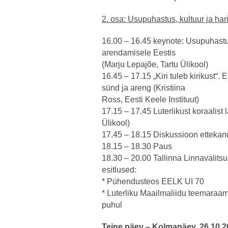
2. osa: Usupuhastus, kultuur ja har
16.00 – 16.45 keynote: Usupuhastu
arendamisele Eestis
(Marju Lepajõe, Tartu Ülikool)
16.45 – 17.15 „Kiri tuleb kirikust“. 
sünd ja areng (Kristiina
Ross, Eesti Keele Instituut)
17.15 – 17.45 Luterlikust koraalist
Ülikool)
17.45 – 18.15 Diskussioon ettekan
18.15 – 18.30 Paus
18.30 – 20.00 Tallinna Linnavalits
esitlused:
* Pühendusteos EELK UI 70
* Luterliku Maailmaliidu teemaraa
puhul
Teine päev – Kolmapäev, 26.10.2