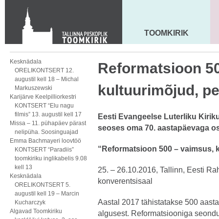
Toom-Kooli 6, 10130 TALLINN
tallinna.toom
@
eelk.ee
+372 644 4140
TOOMKIRIK
MAARJA KIRIK
Kesknädala
Reformatsioon 50
ORELIKONTSERT 12.
augustil kell 18 – Michal
kultuurimõjud, pe
Markuszewski
Karijärve Keelpilliorkestri
KONTSERT “Elu nagu
filmis” 13. augustil kell 17
Eesti Evangeelse Luterliku Kirik
Missa – 11. pühapäev pärast
seoses oma 70. aastapäevaga os
nelipüha. Soosinguajad
Emma Bachmayeri loovtöö
“Reformatsioon 500 – vaimsus, k
KONTSERT “Paradiis”
toomkiriku inglikabelis 9.08
kell 13
25. – 26.10.2016, Tallinn, Eesti 
Kesknädala
konverentsisaal
ORELIKONTSERT 5.
augustil kell 19 – Marcin
Aastal 2017 tähistatakse 500 aasta
Kucharczyk
Algavad Toomkiriku
algusest. Reformatsiooniga seondu