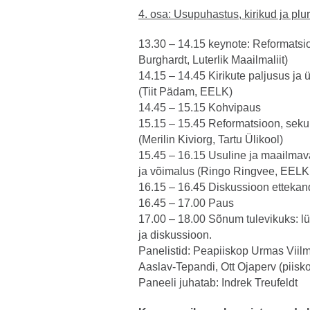
4. osa: Usupuhastus, kirikud ja plu
13.30 – 14.15 keynote: Reformats
Burghardt, Luterlik Maailmaliit)
14.15 – 14.45 Kirikute paljusus ja 
(Tiit Pädam, EELK)
14.45 – 15.15 Kohvipaus
15.15 – 15.45 Reformatsioon, sekul
(Merilin Kiviorg, Tartu Ülikool)
15.45 – 16.15 Usuline ja maailmava
ja võimalus (Ringo Ringvee, EELK
16.15 – 16.45 Diskussioon ettekan
16.45 – 17.00 Paus
17.00 – 18.00 Sõnum tulevikuks: lüh
ja diskussioon.
Panelistid: Peapiiskop Urmas Vii
Aaslav-Tepandi, Ott Ojaperv (piisko
Paneeli juhatab: Indrek Treufeldt