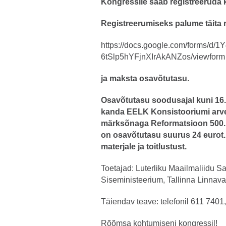
Kongressile saab registreeruda k
Registreerumiseks palume täita r
https://docs.google.com/forms/d
6tSlp5hYFjnXIrAkANZos/viewform
ja maksta osavõtutasu.
Osavõtutasu soodusajal kuni 16.
kanda EELK Konsistooriumi ar
märksõnaga Reformatsioon 500. A
on osavõtutasu suurus 24 eurot.
materjale ja toitlustust.
Toetajad: Luterliku Maailmaliidu S
Siseministeerium, Tallinna Linnava
Täiendav teave: telefonil 611 7401,
Rõõmsa kohtumiseni kongressil!