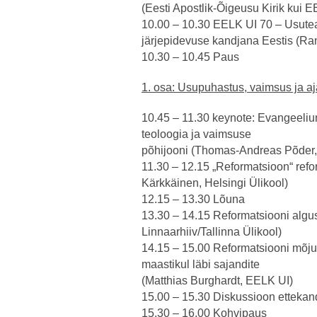
(Eesti Apostlik-Õigeusu Kirik kui 
10.00 – 10.30 EELK UI 70 – Usutead
järjepidevuse kandjana Eestis (R
10.30 – 10.45 Paus
1. osa: Usupuhastus, vaimsus ja a
10.45 – 11.30 keynote: Evangeeliu
teoloogia ja vaimsuse
põhijooni (Thomas-Andreas Põder, 
11.30 – 12.15 „Reformatsioon“ refor
Kärkkäinen, Helsingi Ülikool)
12.15 – 13.30 Lõuna
13.30 – 14.15 Reformatsiooni algus
Linnaarhiiv/Tallinna Ülikool)
14.15 – 15.00 Reformatsiooni mõjuas
maastikul läbi sajandite
(Matthias Burghardt, EELK UI)
15.00 – 15.30 Diskussioon ettekan
15.30 – 16.00 Kohvipaus