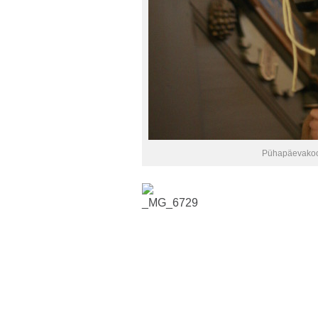
Pühapäevakoo