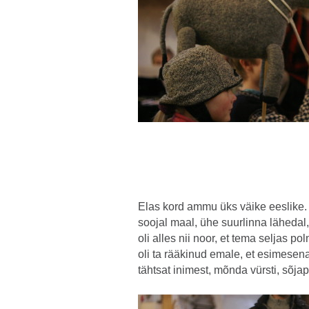
Elas kord ammu üks väike eeslike.
soojal maal, ühe suurlinna läheda
oli alles nii noor, et tema seljas p
oli ta rääkinud emale, et esimesen
tähtsat inimest, mõnda vürsti, sõjap