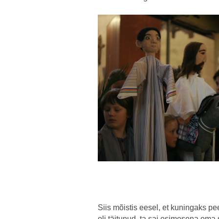
Siis mõistis eesel, et kuningaks p
oli täitunud, ta sai esimesena oma