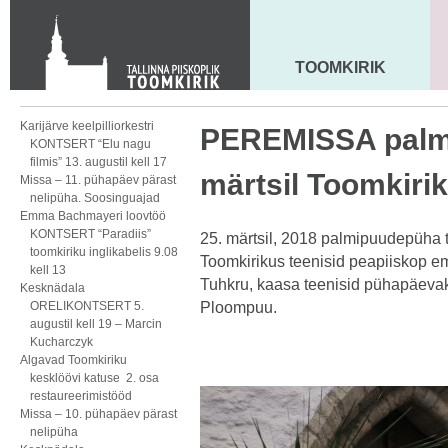
KONTAKT
Toom-Kooli 6, 10130 TALLINN
tallinna.toom
@
eelk.ee
TOOMKIRIK
MAARJA KIRIK
+372 644 4140
Karijärve keelpilliorkestri
PEREMISSA palmi
KONTSERT “Elu nagu
filmis” 13. augustil kell 17
märtsil Toomkiri
Missa – 11. pühapäev pärast
nelipüha. Soosinguajad
Emma Bachmayeri loovtöö
KONTSERT “Paradiis”
25. märtsil, 2018 palmipuudepüha t
toomkiriku inglikabelis 9.08
Toomkirikus teenisid peapiiskop e
kell 13
Tuhkru, kaasa teenisid pühapäevako
Kesknädala
ORELIKONTSERT 5.
Ploompuu.
augustil kell 19 – Marcin
Kucharczyk
Algavad Toomkiriku
kesklöövi katuse 2. osa
restaureerimistööd
Missa – 10. pühapäev pärast
nelipüha