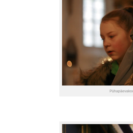
Pühapäevakoo