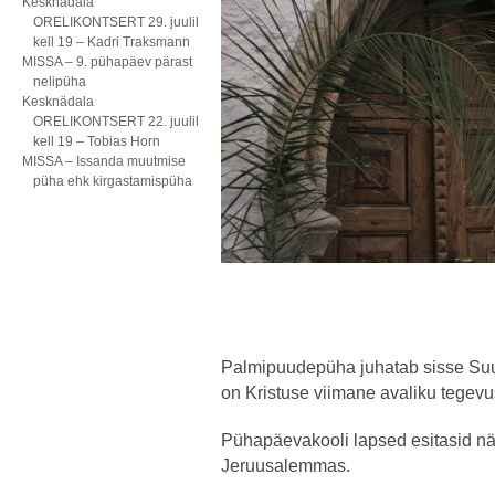
Kesknädala
ORELIKONTSERT 29. juulil
kell 19 – Kadri Traksmann
MISSA – 9. pühapäev pärast
nelipüha
Kesknädala
ORELIKONTSERT 22. juulil
kell 19 – Tobias Horn
MISSA – Issanda muutmise
püha ehk kirgastamispüha
Palmipuudepüha juhatab sisse Su
on Kristuse viimane avaliku tegevu
Pühapäevakooli lapsed esitasid n
Jeruusalemmas.