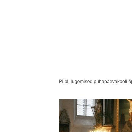
Piibli lugemised pühapäevakooli õp