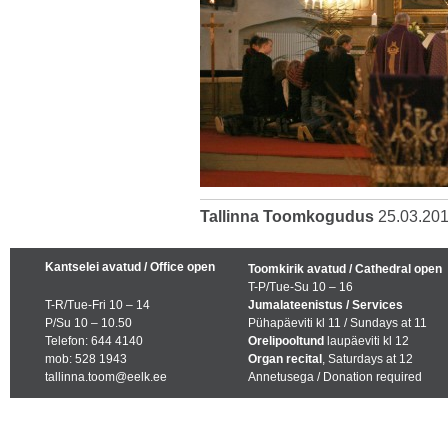
Tallinna Toomkogudus
25.03.20
Kantselei avatud / Office open
Toomkirik avatud / Cathedral open
T-P/Tue-Su 10 – 16
T-R/Tue-Fri 10 – 14
Jumalateenistus / Services
P/Su 10 – 10.50
Pühapäeviti kl 11 / Sundays at 11
Telefon: 644 4140
Orelipooltund
laupäeviti kl 12
mob: 528 1943
Organ recital
, Saturdays at 12
tallinna.toom@eelk.ee
Annetusega / Donation required