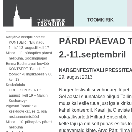
KONTAKT
Toom-Kooli 6, 10130 TALLINN
tallinna.toom
@
eelk.ee
TOOMKIRIK
MAARJA KIRIK
+372 644 4140
Karijärve keelpilliorkestri
PÄRDI PÄEVAD Tal
KONTSERT “Elu nagu
filmis” 13. augustil kell 17
2.-11.septembril
Missa – 11. pühapäev pärast
nelipüha. Soosinguajad
Emma Bachmayeri loovtöö
KONTSERT “Paradiis”
NARGENFESTIVALI PRESSITE
toomkiriku inglikabelis 9.08
29. august 2013
kell 13
Kesknädala
Nargenfestivali suvehooaeg lõpeb 
ORELIKONTSERT 5.
augustil kell 19 – Marcin
Sel aastal suunatakse pilgud Tallin
Kucharczyk
muusikal esile tuua just igale kiri
Algavad Toomkiriku
kahel kontserdil, Kaarli ja Oleviste 
kesklöövi katuse 2. osa
vokaalkvartetti Hilliard Ensemble –
restaureerimistööd
Missa – 10. pühapäev pärast
kelle taju ja eriliselt puhas esitus 
nelipüha
sügavamaid kihte. Arvo Pärt: “Ilma 