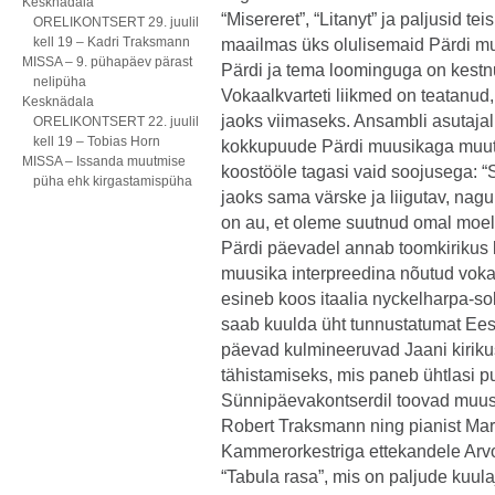
Kesknädala
“Misereret”, “Litanyt” ja paljusid t
ORELIKONTSERT 29. juulil
kell 19 – Kadri Traksmann
maailmas üks olulisemaid Pärdi mu
MISSA – 9. pühapäev pärast
Pärdi ja tema loominguga on kest
nelipüha
Vokaalkvarteti liikmed on teatanu
Kesknädala
jaoks viimaseks. Ansambli asutaja
ORELIKONTSERT 22. juulil
kell 19 – Tobias Horn
kokkupuude Pärdi muusikaga muutis
MISSA – Issanda muutmise
koostööle tagasi vaid soojusega: “
püha ehk kirgastamispüha
jaoks sama värske ja liigutav, nagu
on au, et oleme suutnud omal moel 
Pärdi päevadel annab toomkirikus 
muusika interpreedina nõutud vok
esineb koos itaalia nyckelharpa-sol
saab kuulda üht tunnustatumat Ees
päevad kulmineeruvad Jaani kiriku
tähistamiseks, mis paneb ühtlasi pu
Sünnipäevakontserdil toovad muusi
Robert Traksmann ning pianist Mar
Kammerorkestriga ettekandele Arv
“Tabula rasa”, mis on paljude kuula