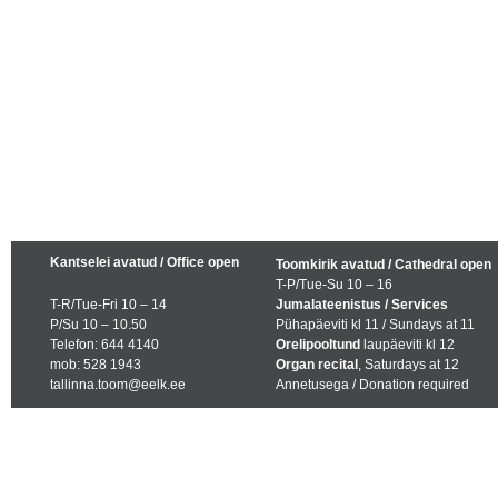
Kantselei avatud / Office open
Toomkirik avatud / Cathedral open
T-P/Tue-Su 10 – 16
T-R/Tue-Fri 10 – 14
Jumalateenistus / Services
P/Su 10 – 10.50
Pühapäeviti kl 11 / Sundays at 11
Telefon: 644 4140
Orelipooltund
laupäeviti kl 12
mob: 528 1943
Organ recital
, Saturdays at 12
tallinna.toom@eelk.ee
Annetusega / Donation required