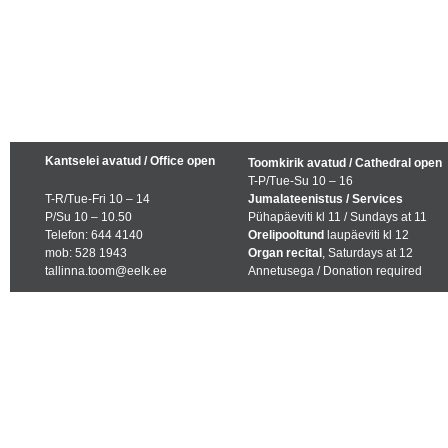
Kantselei avatud / Office open
Toomkirik avatud / Cathedral open
T-P/Tue-Su 10 – 16
T-R/Tue-Fri 10 – 14
Jumalateenistus / Services
P/Su 10 – 10.50
Pühapäeviti kl 11 / Sundays at 11
Telefon: 644 4140
Orelipooltund
laupäeviti kl 12
mob: 528 1943
Organ recital
, Saturdays at 12
tallinna.toom@eelk.ee
Annetusega / Donation required