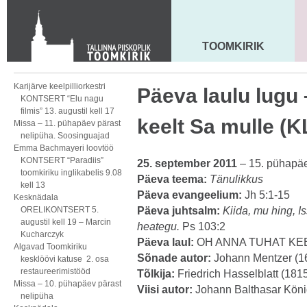
KONTAKT
Toom-Kooli 6, 10130 TALLINN
tallinna.toom
@
eelk.ee
TOOMKIRIK
MAARJA KIRIK
+372 644 4140
Karijärve keelpilliorkestri
Päeva laulu lugu
KONTSERT “Elu nagu
filmis” 13. augustil kell 17
keelt Sa mulle (
Missa – 11. pühapäev pärast
nelipüha. Soosinguajad
Emma Bachmayeri loovtöö
KONTSERT “Paradiis”
25. september 2011
– 15. pühapäe
toomkiriku inglikabelis 9.08
Päeva teema:
Tänulikkus
kell 13
Päeva evangeelium:
Jh 5:1-15
Kesknädala
ORELIKONTSERT 5.
Päeva juhtsalm:
Kiida, mu hing, I
augustil kell 19 – Marcin
heategu.
Ps 103:2
Kucharczyk
Päeva laul:
OH ANNA TUHAT KEE
Algavad Toomkiriku
Sõnade autor:
Johann Mentzer (1
kesklöövi katuse 2. osa
restaureerimistööd
Tõlkija:
Friedrich Hasselblatt (181
Missa – 10. pühapäev pärast
Viisi autor:
Johann Balthasar Köni
nelipüha