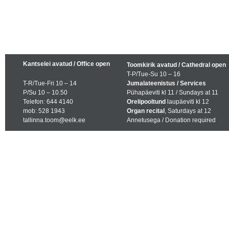
Kantselei avatud / Office open
Toomkirik avatud / Cathedral open
T-P/Tue-Su 10 – 16
T-R/Tue-Fri 10 – 14
Jumalateenistus / Services
P/Su 10 – 10.50
Pühapäeviti kl 11 / Sundays at 11
Telefon: 644 4140
Orelipooltund
laupäeviti kl 12
mob: 528 1943
Organ recital
, Saturdays at 12
tallinna.toom@eelk.ee
Annetusega / Donation required