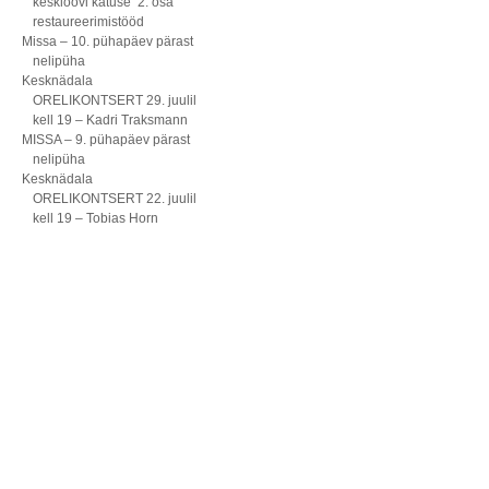
kesklöövi katuse 2. osa
restaureerimistööd
Missa – 10. pühapäev pärast
nelipüha
Kesknädala
ORELIKONTSERT 29. juulil
kell 19 – Kadri Traksmann
MISSA – 9. pühapäev pärast
nelipüha
Kesknädala
ORELIKONTSERT 22. juulil
kell 19 – Tobias Horn