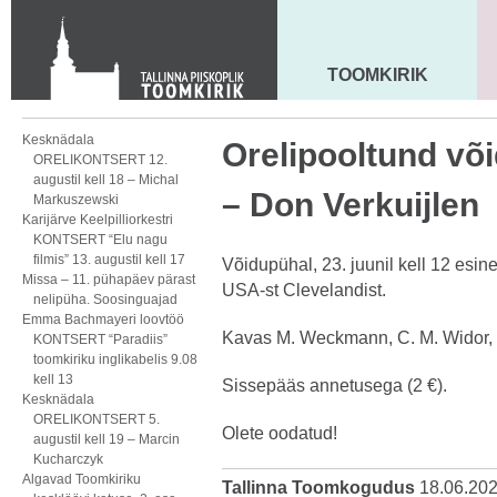
Toom-Kooli 6, 10130 TALLINN
tallinna.toom
@
eelk.ee
+372 644 4140
TOOMKIRIK
MAARJA KIRIK
Kesknädala
Orelipooltund või
ORELIKONTSERT 12.
augustil kell 18 – Michal
– Don Verkuijlen
Markuszewski
Karijärve Keelpilliorkestri
KONTSERT “Elu nagu
filmis” 13. augustil kell 17
Võidupühal, 23. juunil kell 12 esin
Missa – 11. pühapäev pärast
USA-st Clevelandist.
nelipüha. Soosinguajad
Emma Bachmayeri loovtöö
Kavas M. Weckmann, C. M. Widor, 
KONTSERT “Paradiis”
toomkiriku inglikabelis 9.08
kell 13
Sissepääs annetusega (2 €).
Kesknädala
ORELIKONTSERT 5.
Olete oodatud!
augustil kell 19 – Marcin
Kucharczyk
Algavad Toomkiriku
Tallinna Toomkogudus
18.06.20