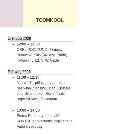
TOOMKOOL
DUS
ÜLDINFO
L, 8. aug 2026
12:00
–
12:30
ORELIPOOLTUND - Dariusz
Bakowski-Kois (Krakow, Poola).
Kavas F. Liszt, N. W. Gade
P, 9. aug 2026
11:00
–
12:30
Missa - 11. pühapäev pärast
nelipüha. Soosinguajad. Õpetaja
Joel Siim, diakon Renè Paats,
organist Kadri Ploompuu
13:00
–
14:00
Emma Bachmayeri loovtöö
KONTSERT "Paradiis" inglikabelis.
Vaba sissepääs