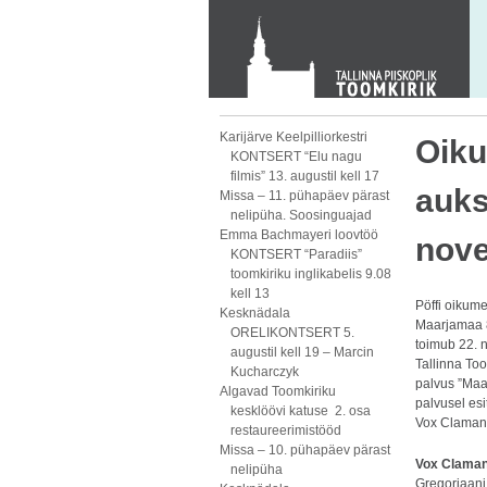
KONTAKT
Toom-Kooli 6, 10130 TALLINN
tallinna.toom
@
eelk.ee
+372 644 4140
Karijärve Keelpilliorkestri
Oiku
KONTSERT “Elu nagu
filmis” 13. augustil kell 17
auks
Missa – 11. pühapäev pärast
nelipüha. Soosinguajad
Emma Bachmayeri loovtöö
nove
KONTSERT “Paradiis”
toomkiriku inglikabelis 9.08
kell 13
Pöffi oikumee
Kesknädala
Maarjamaa 
ORELIKONTSERT 5.
toimub 22. n
augustil kell 19 – Marcin
Tallinna To
Kucharczyk
palvus ”Maa
Algavad Toomkiriku
palvusel es
kesklöövi katuse 2. osa
Vox Clamant
restaureerimistööd
Missa – 10. pühapäev pärast
Vox Clamant
nelipüha
Gregoriaani 