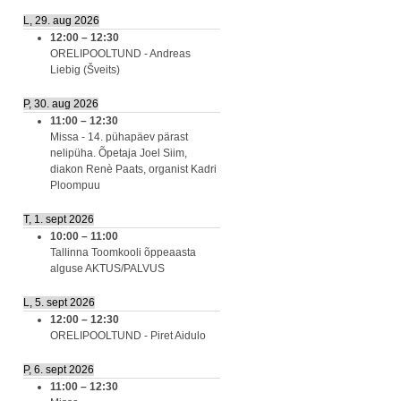
L, 29. aug 2026
12:00
–
12:30
ORELIPOOLTUND - Andreas
Liebig (Šveits)
P, 30. aug 2026
11:00
–
12:30
Missa - 14. pühapäev pärast
nelipüha. Õpetaja Joel Siim,
diakon Renè Paats, organist Kadri
Ploompuu
T, 1. sept 2026
10:00
–
11:00
Tallinna Toomkooli õppeaasta
alguse AKTUS/PALVUS
L, 5. sept 2026
12:00
–
12:30
ORELIPOOLTUND - Piret Aidulo
P, 6. sept 2026
11:00
–
12:30