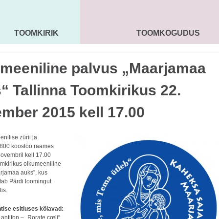
TOOMKIRIK
TOOMKOGUDUS
MAARJA KIRIK
SEENIORID
KOGU
meeniline palvus „Maarjamaa
“ Tallinna Toomkirikus 22.
mber 2015 kell 17.00
nilise zürii ja
800 koostöö raames
ovembril kell 17.00
omkirikus oikumeeniline
rjamaa auks”, kus
itab Pärdi loomingut
is.
ise esitluses kõlavad:
antifon – „Rorate cœli“