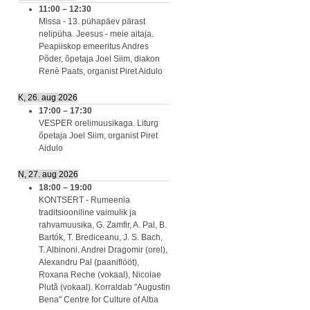
11:00
–
12:30
Missa - 13. pühapäev pärast
nelipüha. Jeesus - meie aitaja.
Peapiiskop emeeritus Andres
Põder, õpetaja Joel Siim, diakon
Renè Paats, organist Piret Aidulo
K, 26. aug 2026
17:00
–
17:30
VESPER orelimuusikaga. Liturg
õpetaja Joel Siim, organist Piret
Aidulo
N, 27. aug 2026
18:00
–
19:00
KONTSERT - Rumeenia
traditsiooniline vaimulik ja
rahvamuusika, G. Zamfir, A. Pal, B.
Bartók, T. Brediceanu, J. S. Bach,
T. Albinoni. Andrei Dragomir (orel),
Alexandru Pal (paaniflööt),
Roxana Reche (vokaal), Nicolae
Plută (vokaal). Korraldab "Augustin
Bena" Centre for Culture of Alba