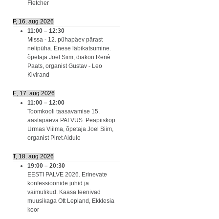
Fletcher
P, 16. aug 2026
11:00
–
12:30
Missa - 12. pühapäev pärast
nelipüha. Enese läbikatsumine.
õpetaja Joel Siim, diakon Renè
Paats, organist Gustav - Leo
Kivirand
E, 17. aug 2026
11:00
–
12:00
Toomkooli taasavamise 15.
aastapäeva PALVUS. Peapiiskop
Urmas Viilma, õpetaja Joel Siim,
organist Piret Aidulo
T, 18. aug 2026
19:00
–
20:30
EESTI PALVE 2026. Erinevate
konfessioonide juhid ja
vaimulikud. Kaasa teenivad
muusikaga Ott Lepland, Ekklesia
koor