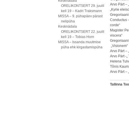
Kesknädala
Arvo Pärt – 
ORELIKONTSERT 29. juulil
„Kyrie eleis
kell 19 – Kadri Traksmann
Gregoriaani 
MISSA – 9. pühapäev pärast
Conductus –
nelipüha
corde“
Kesknädala
Magister Pe
ORELIKONTSERT 22. juulil
viscera“
kell 19 – Tobias Horn
Gregoriaan
MISSA – Issanda muutmise
„Visionem“
püha ehk kirgastamispüha
Arvo Pärt –
Arvo Pärt -„
Helena Tulve
Tõnis Kauma
Arvo Pärt – 
Tallinna T