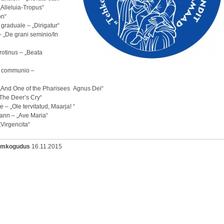
„Alleluia-Tropus“
on“
graduale – „Dirigatur“
 „De grani seminio/In
rotinus – „Beata
i communio –
 „And One of the Pharisees Agnus Dei“
 The Deer’s Cry“
 – „Ole tervitatud, Maarja! “
nn – „Ave Maria“
„Virgencita“
oomkogudus
16.11.2015