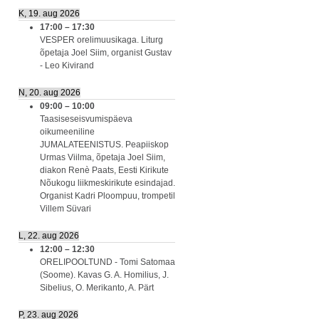
K, 19. aug 2026
17:00
–
17:30
VESPER orelimuusikaga. Liturg
õpetaja Joel Siim, organist Gustav
- Leo Kivirand
N, 20. aug 2026
09:00
–
10:00
Taasiseseisvumispäeva
oikumeeniline
JUMALATEENISTUS. Peapiiskop
Urmas Viilma, õpetaja Joel Siim,
diakon Renè Paats, Eesti Kirikute
Nõukogu liikmeskirikute esindajad.
Organist Kadri Ploompuu, trompetil
Villem Süvari
L, 22. aug 2026
12:00
–
12:30
ORELIPOOLTUND - Tomi Satomaa
(Soome). Kavas G. A. Homilius, J.
Sibelius, O. Merikanto, A. Pärt
P, 23. aug 2026