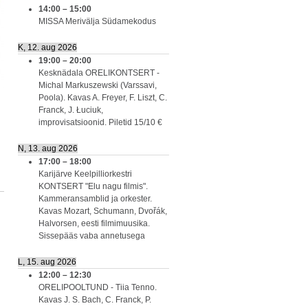
14:00
–
15:00
MISSA Merivälja Südamekodus
K, 12. aug 2026
19:00
–
20:00
Kesknädala ORELIKONTSERT -
Michal Markuszewski (Varssavi,
Poola). Kavas A. Freyer, F. Liszt, C.
Franck, J. Łuciuk,
improvisatsioonid. Piletid 15/10 €
N, 13. aug 2026
17:00
–
18:00
Karijärve Keelpilliorkestri
KONTSERT "Elu nagu filmis".
Kammeransamblid ja orkester.
Kavas Mozart, Schumann, Dvořák,
Halvorsen, eesti filmimuusika.
Sissepääs vaba annetusega
L, 15. aug 2026
12:00
–
12:30
ORELIPOOLTUND - Tiia Tenno.
Kavas J. S. Bach, C. Franck, P.