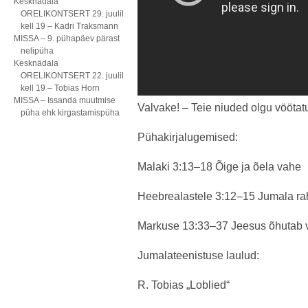
Kesknädala
ORELIKONTSERT 29. juulil
kell 19 – Kadri Traksmann
MISSA – 9. pühapäev pärast
nelipüha
Kesknädala
ORELIKONTSERT 22. juulil
kell 19 – Tobias Horn
MISSA – Issanda muutmise
Valvake! – Teie niuded olgu vöötat
püha ehk kirgastamispüha
Pühakirjalugemised:
Malaki 3:13–18 Õige ja õela vahe
Heebrealastele 3:12–15 Jumala r
Markuse 13:33–37 Jeesus õhutab 
Jumalateenistuse laulud:
R. Tobias „Loblied“