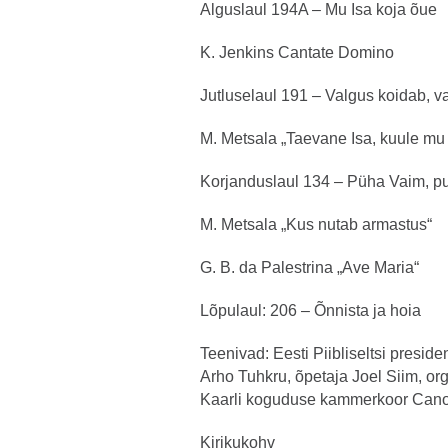
Alguslaul 194A – Mu Isa koja õue
K. Jenkins Cantate Domino
Jutluselaul 191 – Valgus koidab, v
M. Metsala „Taevane Isa, kuule mu 
Korjanduslaul 134 – Püha Vaim, p
M. Metsala „Kus nutab armastus“
G. B. da Palestrina „Ave Maria“
Lõpulaul: 206 – Õnnista ja hoia
Teenivad: Eesti Piibliseltsi presid
Arho Tuhkru, õpetaja Joel Siim, org
Kaarli koguduse kammerkoor Can
Kirikukohv