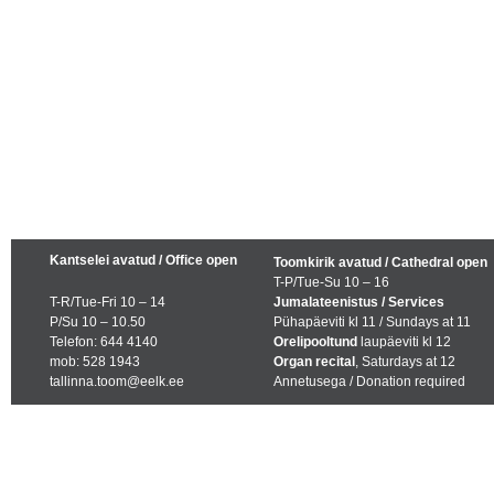
Kantselei avatud / Office open
Toomkirik avatud / Cathedral open
T-P/Tue-Su 10 – 16
T-R/Tue-Fri 10 – 14
Jumalateenistus / Services
P/Su 10 – 10.50
Pühapäeviti kl 11 / Sundays at 11
Telefon: 644 4140
Orelipooltund
laupäeviti kl 12
mob: 528 1943
Organ recital
, Saturdays at 12
tallinna.toom@eelk.ee
Annetusega / Donation required