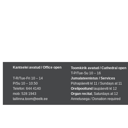
Kantselei avatud / Office open
Toomkirik avatud / Cathedral open
T-P/Tue-Su 10 – 16
T-R/Tue-Fri 10 – 14
Jumalateenistus / Services
P/Su 10 – 10.50
Pühapäeviti kl 11 / Sundays at 11
Telefon: 644 4140
Orelipooltund
laupäeviti kl 12
mob: 528 1943
Organ recital
, Saturdays at 12
tallinna.toom@eelk.ee
Annetusega / Donation required