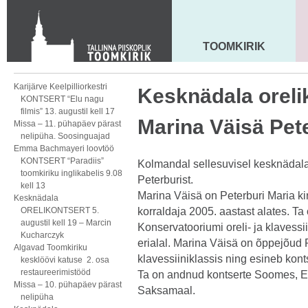
KONTAKT
Toom-Kooli 6, 10130 TALLINN
tallinna.toom
@
eelk.ee
TOOMKIRIK
MAARJA KIRIK
+372 644 4140
Karijärve Keelpilliorkestri
Kesknädala oreli
KONTSERT “Elu nagu
filmis” 13. augustil kell 17
Marina Väisä Pet
Missa – 11. pühapäev pärast
nelipüha. Soosinguajad
Emma Bachmayeri loovtöö
KONTSERT “Paradiis”
Kolmandal sellesuvisel kesknädala
toomkiriku inglikabelis 9.08
Peterburist.
kell 13
Marina Väisä on Peterburi Maria ki
Kesknädala
ORELIKONTSERT 5.
korraldaja 2005. aastast alates. Ta
augustil kell 19 – Marcin
Konservatooriumi oreli- ja klavessi
Kucharczyk
erialal. Marina Väisä on õppejõud P
Algavad Toomkiriku
klavessiiniklassis ning esineb konts
kesklöövi katuse 2. osa
restaureerimistööd
Ta on andnud kontserte Soomes, Ees
Missa – 10. pühapäev pärast
Saksamaal.
nelipüha