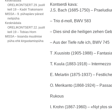
Kesknädala
Kontserdi kava:
ORELIKONTSERT 29. juulil
kell 19 – Kadri Traksmann
J.S. Bach (1685-1750) – Praeludi
MISSA – 9. pühapäev pärast
nelipüha
– Trio d-moll, BWV 583
Kesknädala
ORELIKONTSERT 22. juulil
– Dies sind die heiligen zehen Ge
kell 19 – Tobias Horn
MISSA – Issanda muutmise
püha ehk kirgastamispüha
– Aus der Tiefe rufe ich, BWV 745
T .Kuusisto (1905-1988) – Fantasi
T. Kuula (1883-1918) – Intermezzo
E. Melartin (1875-1937) – Festlich
O. Merikanto (1868-1924) – Passac
Rukous
I. Krohn (1867-1960) – «Nyt ylos si