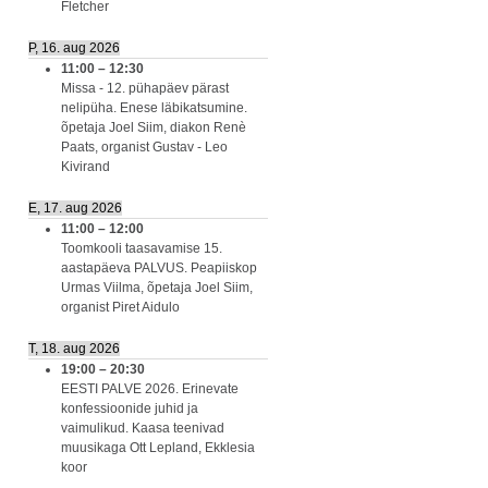
Fletcher
P, 16. aug 2026
11:00
–
12:30
Missa - 12. pühapäev pärast
nelipüha. Enese läbikatsumine.
õpetaja Joel Siim, diakon Renè
Paats, organist Gustav - Leo
Kivirand
E, 17. aug 2026
11:00
–
12:00
Toomkooli taasavamise 15.
aastapäeva PALVUS. Peapiiskop
Urmas Viilma, õpetaja Joel Siim,
organist Piret Aidulo
T, 18. aug 2026
19:00
–
20:30
EESTI PALVE 2026. Erinevate
konfessioonide juhid ja
vaimulikud. Kaasa teenivad
muusikaga Ott Lepland, Ekklesia
koor