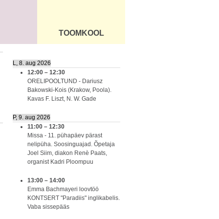
TOOMKOOL
DUS
ÜLDINFO
L, 8. aug 2026
12:00
–
12:30
ORELIPOOLTUND - Dariusz
Bakowski-Kois (Krakow, Poola).
Kavas F. Liszt, N. W. Gade
P, 9. aug 2026
11:00
–
12:30
Missa - 11. pühapäev pärast
nelipüha. Soosinguajad. Õpetaja
Joel Siim, diakon Renè Paats,
organist Kadri Ploompuu
13:00
–
14:00
Emma Bachmayeri loovtöö
KONTSERT "Paradiis" inglikabelis.
Vaba sissepääs