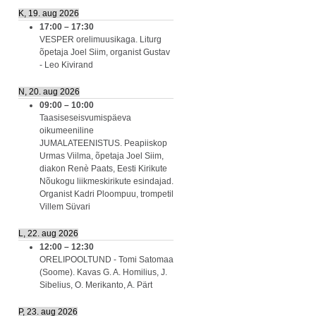
K, 19. aug 2026
17:00
–
17:30
VESPER orelimuusikaga. Liturg
õpetaja Joel Siim, organist Gustav
- Leo Kivirand
N, 20. aug 2026
09:00
–
10:00
Taasiseseisvumispäeva
oikumeeniline
JUMALATEENISTUS. Peapiiskop
Urmas Viilma, õpetaja Joel Siim,
diakon Renè Paats, Eesti Kirikute
Nõukogu liikmeskirikute esindajad.
Organist Kadri Ploompuu, trompetil
Villem Süvari
L, 22. aug 2026
12:00
–
12:30
ORELIPOOLTUND - Tomi Satomaa
(Soome). Kavas G. A. Homilius, J.
Sibelius, O. Merikanto, A. Pärt
P, 23. aug 2026