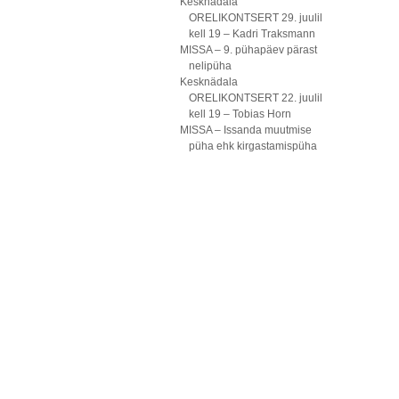
Kesknädala
ORELIKONTSERT 29. juulil
kell 19 – Kadri Traksmann
MISSA – 9. pühapäev pärast
nelipüha
Kesknädala
ORELIKONTSERT 22. juulil
kell 19 – Tobias Horn
MISSA – Issanda muutmise
püha ehk kirgastamispüha