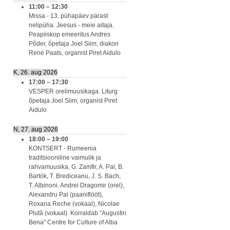
11:00
–
12:30
Missa - 13. pühapäev pärast
nelipüha. Jeesus - meie aitaja.
Peapiiskop emeeritus Andres
Põder, õpetaja Joel Siim, diakon
Renè Paats, organist Piret Aidulo
K, 26. aug 2026
17:00
–
17:30
VESPER orelimuusikaga. Liturg
õpetaja Joel Siim, organist Piret
Aidulo
N, 27. aug 2026
18:00
–
19:00
KONTSERT - Rumeenia
traditsiooniline vaimulik ja
rahvamuusika, G. Zamfir, A. Pal, B.
Bartók, T. Brediceanu, J. S. Bach,
T. Albinoni. Andrei Dragomir (orel),
Alexandru Pal (paaniflööt),
Roxana Reche (vokaal), Nicolae
Plută (vokaal). Korraldab "Augustin
Bena" Centre for Culture of Alba