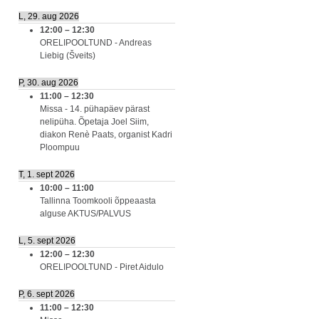
L, 29. aug 2026
12:00
–
12:30
ORELIPOOLTUND - Andreas
Liebig (Šveits)
P, 30. aug 2026
11:00
–
12:30
Missa - 14. pühapäev pärast
nelipüha. Õpetaja Joel Siim,
diakon Renè Paats, organist Kadri
Ploompuu
T, 1. sept 2026
10:00
–
11:00
Tallinna Toomkooli õppeaasta
alguse AKTUS/PALVUS
L, 5. sept 2026
12:00
–
12:30
ORELIPOOLTUND - Piret Aidulo
P, 6. sept 2026
11:00
–
12:30