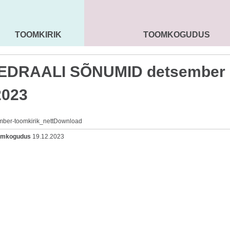
TOOMKIRIK
TOOMKOGUDUS
MAARJA KIRIK
SEENIORID
KOGU
EDRAALI SÕNUMID detsember
2023
ber-toomkirik_nett
Download
oomkogudus
19.12.2023