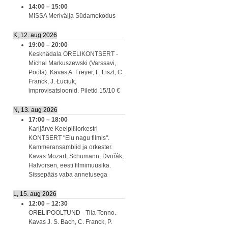
14:00
–
15:00
MISSA Merivälja Südamekodus
K, 12. aug 2026
19:00
–
20:00
Kesknädala ORELIKONTSERT -
Michal Markuszewski (Varssavi,
Poola). Kavas A. Freyer, F. Liszt, C.
Franck, J. Łuciuk,
improvisatsioonid. Piletid 15/10 €
N, 13. aug 2026
17:00
–
18:00
Karijärve Keelpilliorkestri
KONTSERT "Elu nagu filmis".
Kammeransamblid ja orkester.
Kavas Mozart, Schumann, Dvořák,
Halvorsen, eesti filmimuusika.
Sissepääs vaba annetusega
L, 15. aug 2026
12:00
–
12:30
ORELIPOOLTUND - Tiia Tenno.
Kavas J. S. Bach, C. Franck, P.