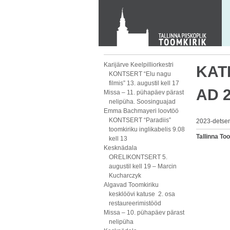
KONTAKT
Toom-Kooli 6, 10130 TALLINN
tallinna.toom
@
eelk.ee
+372 644 4140
Karijärve Keelpilliorkestri
KAT
KONTSERT “Elu nagu
filmis” 13. augustil kell 17
AD 
Missa – 11. pühapäev pärast
nelipüha. Soosinguajad
Emma Bachmayeri loovtöö
KONTSERT “Paradiis”
2023-detsem
toomkiriku inglikabelis 9.08
Tallinna T
kell 13
Kesknädala
ORELIKONTSERT 5.
augustil kell 19 – Marcin
Kucharczyk
Algavad Toomkiriku
kesklöövi katuse 2. osa
restaureerimistööd
Missa – 10. pühapäev pärast
nelipüha