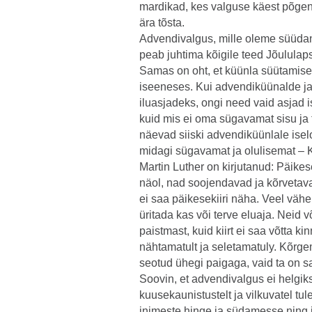
mardikad, kes valguse käest põgene
ära tõsta.
Advendivalgus, mille oleme süüda
peab juhtima kõigile teed Jõululap
Samas on oht, et küünla süütamises
iseeneses. Kui advendiküünalde ja 
iluasjadeks, ongi need vaid asjad i
kuid mis ei oma sügavamat sisu ja
näevad siiski advendiküünlale isel
midagi sügavamat ja olulisemat – K
Martin Luther on kirjutanud: Päike
näol, nad soojendavad ja kõrvetavad 
ei saa päikesekiiri näha. Veel väh
üritada kas või terve eluaja. Neid v
paistmast, kuid kiirt ei saa võtta ki
nähtamatult ja seletamatuly. Kõrge
seotud ühegi paigaga, vaid ta on sa
Soovin, et advendivalgus ei helgiks
kuusekaunistustelt ja vilkuvatel tul
inimeste hinge ja südamesse ning 