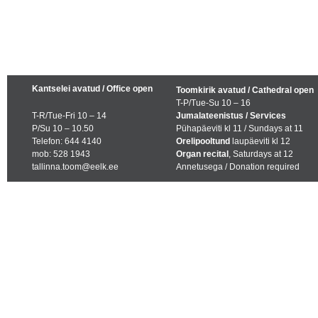
Kantselei avatud / Office open
Toomkirik avatud / Cathedral open
T-P/Tue-Su 10 – 16
T-R/Tue-Fri 10 – 14
Jumalateenistus / Services
P/Su 10 – 10.50
Pühapäeviti kl 11 / Sundays at 11
Telefon: 644 4140
Orelipooltund
laupäeviti kl 12
mob: 528 1943
Organ recital
, Saturdays at 12
tallinna.toom@eelk.ee
Annetusega / Donation required