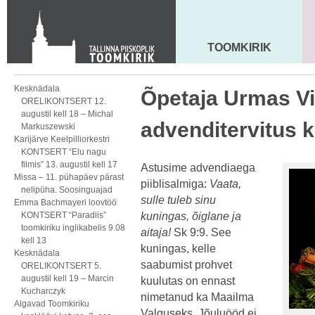
Toom-Kooli 6, 10130 TALLINN
tallinna.toom
@
eelk.ee
+372 644 4140
TOOMKIRIK
MAARJA KIRIK
Kesknädala
Õpetaja Urmas Vi
ORELIKONTSERT 12.
augustil kell 18 – Michal
advenditervitus 
Markuszewski
Karijärve Keelpilliorkestri
KONTSERT “Elu nagu
filmis” 13. augustil kell 17
Astusime advendiaega
Missa – 11. pühapäev pärast
piiblisalmiga:
Vaata,
nelipüha. Soosinguajad
sulle tuleb sinu
Emma Bachmayeri loovtöö
KONTSERT “Paradiis”
kuningas, õiglane ja
toomkiriku inglikabelis 9.08
aitaja!
Sk 9:9. See
kell 13
kuningas, kelle
Kesknädala
saabumist prohvet
ORELIKONTSERT 5.
augustil kell 19 – Marcin
kuulutas on ennast
Kucharczyk
nimetanud ka Maailma
Algavad Toomkiriku
Valguseks. Jõuluööd ei