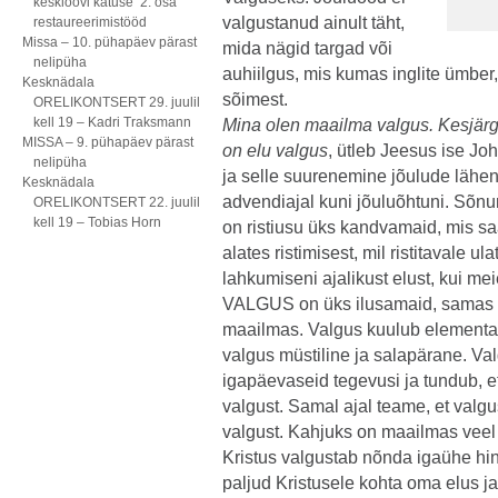
kesklöövi katuse 2. osa
valgustanud ainult täht,
restaureerimistööd
Missa – 10. pühapäev pärast
mida nägid targad või
nelipüha
auhiilgus, mis kumas inglite ümber
Kesknädala
sõimest.
ORELIKONTSERT 29. juulil
kell 19 – Kadri Traksmann
Mina olen maailma valgus. Kesjärgn
MISSA – 9. pühapäev pärast
on elu valgus
, ütleb Jeesus ise J
nelipüha
ja selle suurenemine jõulude läh
Kesknädala
advendiajal kuni jõuluõhtuni. Sõn
ORELIKONTSERT 22. juulil
kell 19 – Tobias Horn
on ristiusu üks kandvamaid, mis sa
alates ristimisest, mil ristitavale u
lahkumiseni ajalikust elust, kui me
VALGUS on üks ilusamaid, samas ü
maailmas. Valgus kuulub elementa
valgus müstiline ja salapärane. Va
igapäevaseid tegevusi ja tundub, e
valgust. Samal ajal teame, et valgu
valgust. Kahjuks on maailmas veel v
Kristus valgustab nõnda igaühe hinge
paljud Kristusele kohta oma elus j