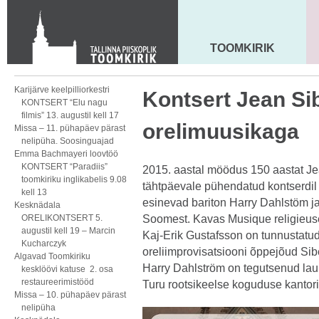
KONTAKT
Toom-Kooli 6, 10130 TALLINN
tallinna.toom
@
eelk.ee
TOOMKIRIK
MAARJA KIRIK
+372 644 4140
Karijärve keelpilliorkestri
Kontsert Jean Sib
KONTSERT “Elu nagu
filmis” 13. augustil kell 17
orelimuusikaga
Missa – 11. pühapäev pärast
nelipüha. Soosinguajad
Emma Bachmayeri loovtöö
KONTSERT “Paradiis”
2015. aastal möödus 150 aastat Jea
toomkiriku inglikabelis 9.08
tähtpäevale pühendatud kontserdil 
kell 13
esinevad bariton Harry Dahlstöm ja
Kesknädala
ORELIKONTSERT 5.
Soomest. Kavas Musique religieuse
augustil kell 19 – Marcin
Kaj-Erik Gustafsson on tunnustatud
Kucharczyk
oreliimprovisatsiooni õppejõud Si
Algavad Toomkiriku
Harry Dahlström on tegutsenud laul
kesklöövi katuse 2. osa
restaureerimistööd
Turu rootsikeelse koguduse kantor
Missa – 10. pühapäev pärast
nelipüha