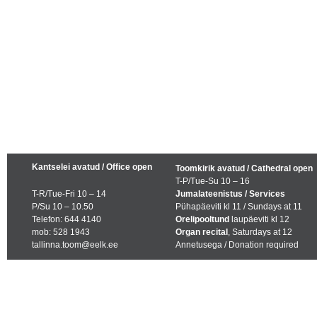
Kantselei avatud / Office open
Toomkirik avatud / Cathedral open
T-P/Tue-Su 10 – 16
T-R/Tue-Fri 10 – 14
Jumalateenistus / Services
P/Su 10 – 10.50
Pühapäeviti kl 11 / Sundays at 11
Telefon: 644 4140
Orelipooltund
laupäeviti kl 12
mob: 528 1943
Organ recital
, Saturdays at 12
tallinna.toom@eelk.ee
Annetusega / Donation required