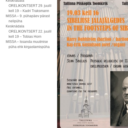
Kesknädala
ORELIKONTSERT 29. juulil
kell 19 – Kadri Traksmann
MISSA – 9. pühapäev pärast
nelipüha
Kesknädala
ORELIKONTSERT 22. juulil
kell 19 – Tobias Horn
MISSA – Issanda muutmise
püha ehk kirgastamispüha