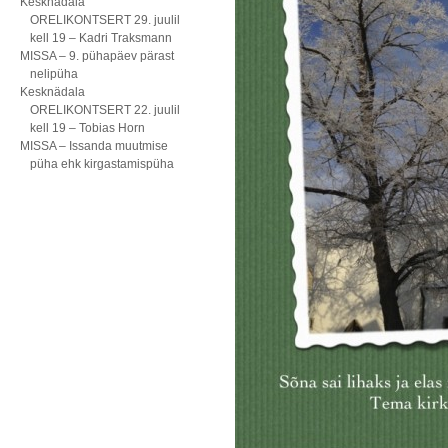
Kesknädala
ORELIKONTSERT 29. juulil
kell 19 – Kadri Traksmann
MISSA – 9. pühapäev pärast
nelipüha
Kesknädala
ORELIKONTSERT 22. juulil
kell 19 – Tobias Horn
MISSA – Issanda muutmise
püha ehk kirgastamispüha