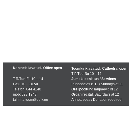
Kantselei avatud / Office open
Toomkirik avatud / Cathedral open
T-P/Tue-Su 10 – 16
T-R/Tue-Fri 10 – 14
Jumalateenistus / Services
P/Su 10 – 10.50
Pühapäeviti kl 11 / Sundays at 11
Telefon: 644 4140
Orelipooltund
laupäeviti kl 12
mob: 528 1943
Organ recital
, Saturdays at 12
tallinna.toom@eelk.ee
Annetusega / Donation required