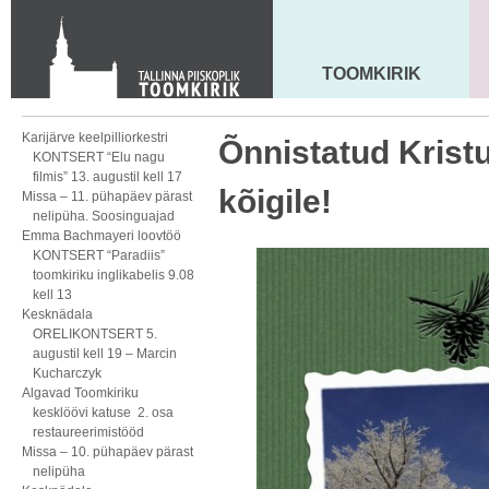
KONTAKT
Toom-Kooli 6, 10130 TALLINN
tallinna.toom
@
eelk.ee
TOOMKIRIK
MAARJA KIRIK
+372 644 4140
Karijärve keelpilliorkestri
Õnnistatud Krist
KONTSERT “Elu nagu
filmis” 13. augustil kell 17
kõigile!
Missa – 11. pühapäev pärast
nelipüha. Soosinguajad
Emma Bachmayeri loovtöö
KONTSERT “Paradiis”
toomkiriku inglikabelis 9.08
kell 13
Kesknädala
ORELIKONTSERT 5.
augustil kell 19 – Marcin
Kucharczyk
Algavad Toomkiriku
kesklöövi katuse 2. osa
restaureerimistööd
Missa – 10. pühapäev pärast
nelipüha