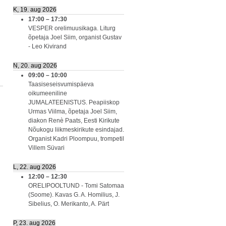
K, 19. aug 2026
17:00
–
17:30
VESPER orelimuusikaga. Liturg
õpetaja Joel Siim, organist Gustav
- Leo Kivirand
N, 20. aug 2026
09:00
–
10:00
Taasiseseisvumispäeva
oikumeeniline
JUMALATEENISTUS. Peapiiskop
Urmas Viilma, õpetaja Joel Siim,
diakon Renè Paats, Eesti Kirikute
Nõukogu liikmeskirikute esindajad.
Organist Kadri Ploompuu, trompetil
Villem Süvari
L, 22. aug 2026
12:00
–
12:30
ORELIPOOLTUND - Tomi Satomaa
(Soome). Kavas G. A. Homilius, J.
Sibelius, O. Merikanto, A. Pärt
P, 23. aug 2026