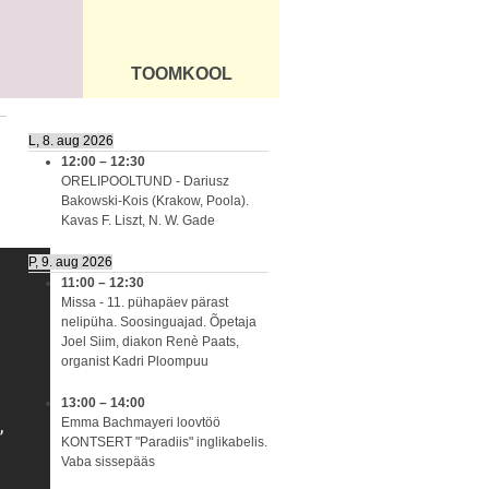
TOOMKOOL
DUS
ÜLDINFO
L, 8. aug 2026
12:00
–
12:30
ORELIPOOLTUND - Dariusz
Bakowski-Kois (Krakow, Poola).
Kavas F. Liszt, N. W. Gade
P, 9. aug 2026
11:00
–
12:30
Missa - 11. pühapäev pärast
nelipüha. Soosinguajad. Õpetaja
Joel Siim, diakon Renè Paats,
organist Kadri Ploompuu
13:00
–
14:00
Emma Bachmayeri loovtöö
KONTSERT "Paradiis" inglikabelis.
Vaba sissepääs