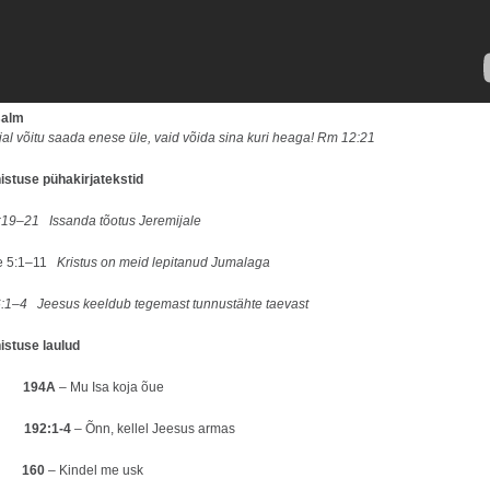
salm
jal võitu saada enese üle, vaid võida sina kuri heaga! Rm 12:21
stuse pühakirjatekstid
5:19–21
Issanda tõotus Jeremijale
e 5:1–11
Kristus on meid lepitanud Jumalaga
:1–4 Jeesus keeldub tegemast tunnustähte taevast
nistuse laulud
aul
194A
– Mu Isa koja õue
aul
192:1-4
– Õnn, kellel Jeesus armas
aul
160
– Kindel me usk