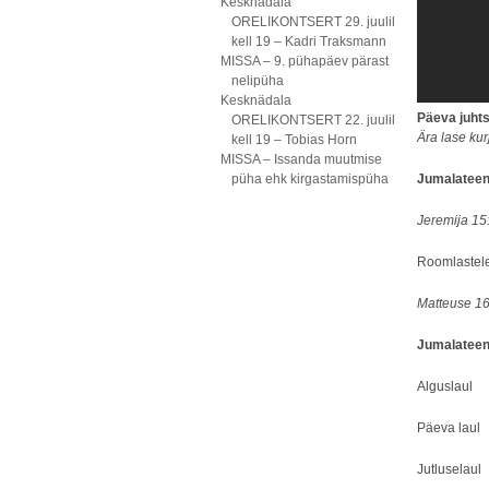
Kesknädala
ORELIKONTSERT 29. juulil
kell 19 – Kadri Traksmann
MISSA – 9. pühapäev pärast
nelipüha
Kesknädala
Päeva juht
ORELIKONTSERT 22. juulil
Ära lase kur
kell 19 – Tobias Horn
MISSA – Issanda muutmise
püha ehk kirgastamispüha
Jumalateeni
Jeremija 1
Roomlastel
Matteuse 16
Jumalatee
Algusl
Päeva l
Jutlusel