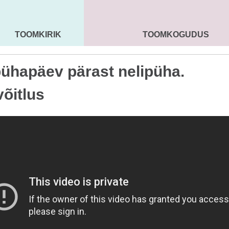
TOOMKIRIK
TOOMKOGUDUS
MAARJA KIRIK
SEENIORID
KOGU
pühapäev pärast nelipüha.
õitlus