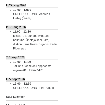
L, 29. aug 2026
12:00
–
12:30
ORELIPOOLTUND - Andreas
Liebig (Šveits)
P, 30. aug 2026
11:00
–
12:30
Missa - 14. pühapäev pärast
nelipüha. Õpetaja Joel Siim,
diakon Renè Paats, organist Kadri
Ploompuu
T, 1. sept 2026
10:00
–
11:00
Tallinna Toomkooli õppeaasta
alguse AKTUS/PALVUS
L, 5. sept 2026
12:00
–
12:30
ORELIPOOLTUND - Piret Aidulo
Suur kalender