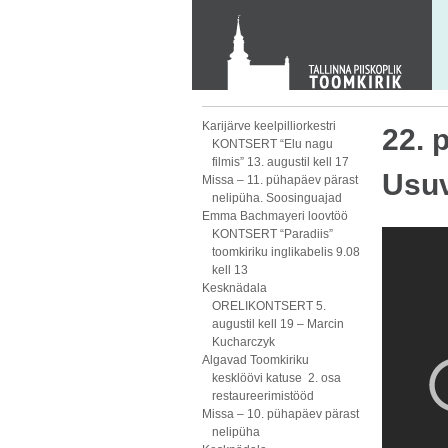
KONTAKT
Toom-Kooli 6, 10130 TALLINN
tallinna.toom
@
eelk.ee
+372 644 4140
Karijärve keelpilliorkestri
22. 
KONTSERT “Elu nagu
filmis” 13. augustil kell 17
Usuv
Missa – 11. pühapäev pärast
nelipüha. Soosinguajad
Emma Bachmayeri loovtöö
KONTSERT “Paradiis”
toomkiriku inglikabelis 9.08
kell 13
Kesknädala
ORELIKONTSERT 5.
augustil kell 19 – Marcin
Kucharczyk
Algavad Toomkiriku
kesklöövi katuse 2. osa
restaureerimistööd
Missa – 10. pühapäev pärast
nelipüha