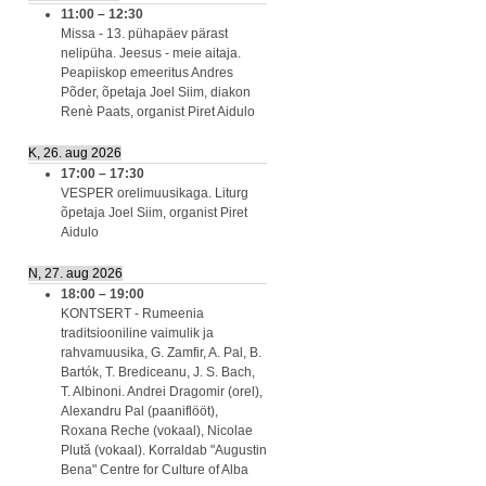
11:00
–
12:30
Missa - 13. pühapäev pärast
nelipüha. Jeesus - meie aitaja.
Peapiiskop emeeritus Andres
Põder, õpetaja Joel Siim, diakon
Renè Paats, organist Piret Aidulo
K, 26. aug 2026
17:00
–
17:30
VESPER orelimuusikaga. Liturg
õpetaja Joel Siim, organist Piret
Aidulo
N, 27. aug 2026
18:00
–
19:00
KONTSERT - Rumeenia
traditsiooniline vaimulik ja
rahvamuusika, G. Zamfir, A. Pal, B.
Bartók, T. Brediceanu, J. S. Bach,
T. Albinoni. Andrei Dragomir (orel),
Alexandru Pal (paaniflööt),
Roxana Reche (vokaal), Nicolae
Plută (vokaal). Korraldab "Augustin
Bena" Centre for Culture of Alba