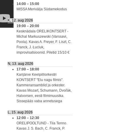
14:00
–
15:00
MISSA Merivälja Südamekodus
K, 12. aug 2026
19:00
–
20:00
Kesknädala ORELIKONTSERT -
Michal Markuszewski (Varssavi,
Poola). Kavas A. Freyer, F. Liszt, C.
Franck, J. Łuciuk,
improvisatsioonid. Piletid 15/10 €
N, 13. aug 2026
17:00
–
18:00
Karijärve Keelpilliorkestri
KONTSERT "Elu nagu filmis".
Kammeransamblid ja orkester.
Kavas Mozart, Schumann, Dvořák,
Halvorsen, eesti filmimuusika.
Sissepääs vaba annetusega
L, 15. aug 2026
12:00
–
12:30
ORELIPOOLTUND - Tiia Tenno.
Kavas J. S. Bach, C. Franck, P.