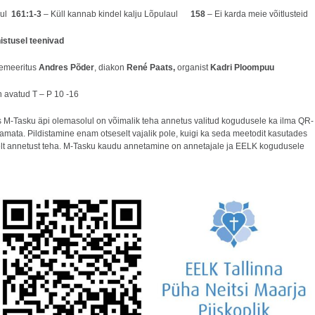
aul
161:1-3
– Küll kannab kindel kalju Lõpulaul
158
– Ei karda meie võitlusteid
istusel teenivad
 emeeritus
Andres Põder
, diakon
René Paats,
organist
Kadri Ploompuu
n avatud T – P 10 -16
is M-Tasku äpi olemasolul on võimalik teha annetus valitud kogudusele ka ilma QR-
tamata. Pildistamine enam otseselt vajalik pole, kuigi ka seda meetodit kasutades
lt annetust teha. M-Tasku kaudu annetamine on annetajale ja EELK kogudusele