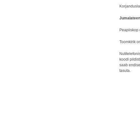
Korjandusl
Jumalateen
Peapiiskop
Toomkirik o
Nutitelefon
koodi pildis
saab endise
tasuta.