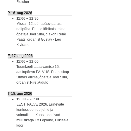
Fletcher
P, 16. aug 2026
11:00
–
12:30
Missa - 12. pühapäev pärast
nelipüha. Enese läbikatsumine.
õpetaja Joel Siim, diakon Renè
Paats, organist Gustav - Leo
Kivirand
E, 17. aug 2026
11:00
–
12:00
Toomkooli taasavamise 15.
aastapäeva PALVUS. Peapiiskop
Urmas Viilma, õpetaja Joel Siim,
organist Piret Aidulo
T, 18. aug 2026
19:00
–
20:30
EESTI PALVE 2026. Erinevate
konfessioonide juhid ja
vaimulikud. Kaasa teenivad
muusikaga Ott Lepland, Ekklesia
koor