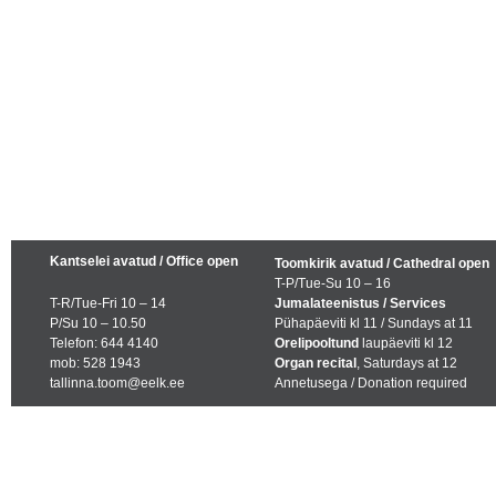
Kantselei avatud / Office open
Toomkirik avatud / Cathedral open
T-P/Tue-Su 10 – 16
T-R/Tue-Fri 10 – 14
Jumalateenistus / Services
P/Su 10 – 10.50
Pühapäeviti kl 11 / Sundays at 11
Telefon: 644 4140
Orelipooltund
laupäeviti kl 12
mob: 528 1943
Organ recital
, Saturdays at 12
tallinna.toom@eelk.ee
Annetusega / Donation required