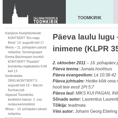
KONTAKT
Toom-Kooli 6, 10130 TALLINN
tallinna.toom
@
eelk.ee
TOOMKIRIK
MAARJA KIRIK
+372 644 4140
Karijärve Keelpilliorkestri
Päeva laulu lugu 
KONTSERT “Elu nagu
filmis” 13. augustil kell 17
inimene (KLPR 3
Missa – 11. pühapäev pärast
nelipüha. Soosinguajad
Emma Bachmayeri loovtöö
KONTSERT “Paradiis”
2. oktoober 2011
– 16. pühapäev p
toomkiriku inglikabelis 9.08
Päeva teema:
Jumala hoolitsus
kell 13
Päeva evangeelium:
Lk 10:38-42
Kesknädala
ORELIKONTSERT 5.
Päeva juhtsalm:
Heitke kõik oma
augustil kell 19 – Marcin
hoolt teie eest!
1Pt 5:7
Kucharczyk
Päeva laul:
MIKS KUI PAGAN, IN
Algavad Toomkiriku
Sõnade autor:
Laurentius Laurent
kesklöövi katuse 2. osa
restaureerimistööd
Tõlkija:
teadmata
Missa – 10. pühapäev pärast
Viisi autor:
Johann Georg Ebeling
nelipüha