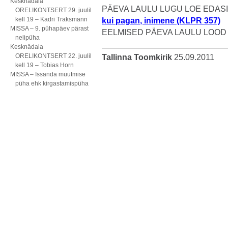
Kesknädala
PÄEVA LAULU LUGU LOE EDASI 
ORELIKONTSERT 29. juulil
kell 19 – Kadri Traksmann
kui pagan, inimene (KLPR 357)
MISSA – 9. pühapäev pärast
EELMISED PÄEVA LAULU LOOD
nelipüha
Kesknädala
ORELIKONTSERT 22. juulil
Tallinna Toomkirik
25.09.2011
kell 19 – Tobias Horn
MISSA – Issanda muutmise
püha ehk kirgastamispüha