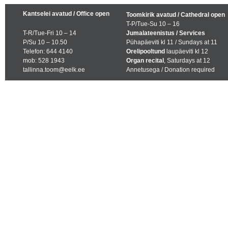
Kantselei avatud / Office open
Toomkirik avatud / Cathedral open
T-P/Tue-Su 10 – 16
T-R/Tue-Fri 10 – 14
Jumalateenistus / Services
P/Su 10 – 10.50
Pühapäeviti kl 11 / Sundays at 11
Telefon: 644 4140
Orelipooltund
laupäeviti kl 12
mob: 528 1943
Organ recital
, Saturdays at 12
tallinna.toom@eelk.ee
Annetusega / Donation required