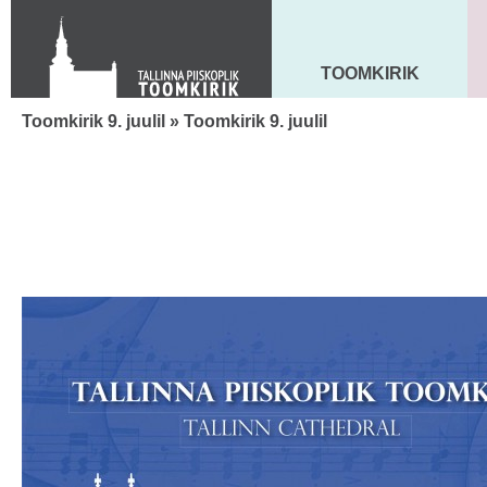
Toom-Kooli 6, 10130 TALLINN
tallinna.toom
@
eelk.ee
+372 644 4140
TOOMKIRIK
MAARJA KIRIK
Toomkirik 9. juulil
» Toomkirik 9. juulil