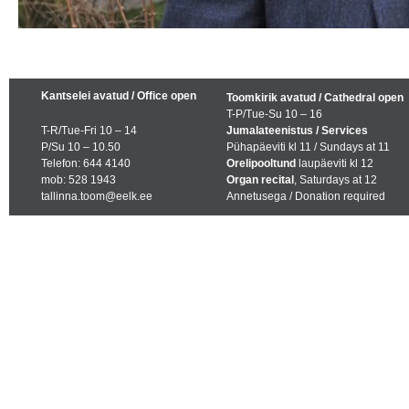
Kantselei avatud / Office open
Toomkirik avatud / Cathedral open
T-P/Tue-Su 10 – 16
T-R/Tue-Fri 10 – 14
Jumalateenistus / Services
P/Su 10 – 10.50
Pühapäeviti kl 11 / Sundays at 11
Telefon: 644 4140
Orelipooltund
laupäeviti kl 12
mob: 528 1943
Organ recital
, Saturdays at 12
tallinna.toom@eelk.ee
Annetusega / Donation required