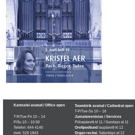
Kantselei avatud / Office open
Toomkirik avatud / Cathedral open
T-P/Tue-Su 10 – 16
T-R/Tue-Fri 10 – 14
Jumalateenistus / Services
P/Su 10 – 10.50
Pühapäeviti kl 11 / Sundays at 11
Telefon: 644 4140
Orelipooltund
laupäeviti kl 12
mob: 528 1943
Organ recital
, Saturdays at 12