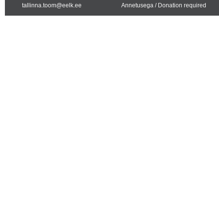
tallinna.toom@eelk.ee
Annetusega / Donation required