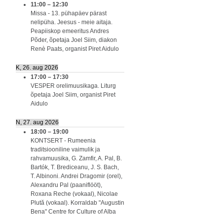
11:00
–
12:30
Missa - 13. pühapäev pärast
nelipüha. Jeesus - meie aitaja.
Peapiiskop emeeritus Andres
Põder, õpetaja Joel Siim, diakon
Renè Paats, organist Piret Aidulo
K, 26. aug 2026
17:00
–
17:30
VESPER orelimuusikaga. Liturg
õpetaja Joel Siim, organist Piret
Aidulo
N, 27. aug 2026
18:00
–
19:00
KONTSERT - Rumeenia
traditsiooniline vaimulik ja
rahvamuusika, G. Zamfir, A. Pal, B.
Bartók, T. Brediceanu, J. S. Bach,
T. Albinoni. Andrei Dragomir (orel),
Alexandru Pal (paaniflööt),
Roxana Reche (vokaal), Nicolae
Plută (vokaal). Korraldab "Augustin
Bena" Centre for Culture of Alba