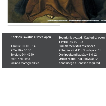
Kantselei avatud / Office open
Toomkirik avatud / Cathedral open
T-P/Tue-Su 10 – 16
T-R/Tue-Fri 10 – 14
Jumalateenistus / Services
P/Su 10 – 10.50
Pühapäeviti kl 11 / Sundays at 11
Telefon: 644 4140
Orelipooltund
laupäeviti kl 12
mob: 528 1943
Organ recital
, Saturdays at 12
tallinna.toom@eelk.ee
Annetusega / Donation required