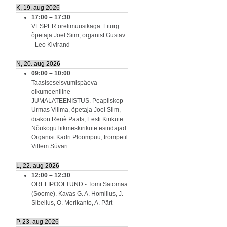
K, 19. aug 2026
17:00
–
17:30
VESPER orelimuusikaga. Liturg
õpetaja Joel Siim, organist Gustav
- Leo Kivirand
N, 20. aug 2026
09:00
–
10:00
Taasiseseisvumispäeva
oikumeeniline
JUMALATEENISTUS. Peapiiskop
Urmas Viilma, õpetaja Joel Siim,
diakon Renè Paats, Eesti Kirikute
Nõukogu liikmeskirikute esindajad.
Organist Kadri Ploompuu, trompetil
Villem Süvari
L, 22. aug 2026
12:00
–
12:30
ORELIPOOLTUND - Tomi Satomaa
(Soome). Kavas G. A. Homilius, J.
Sibelius, O. Merikanto, A. Pärt
P, 23. aug 2026