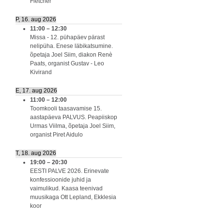
Fletcher
P, 16. aug 2026
11:00
–
12:30
Missa - 12. pühapäev pärast
nelipüha. Enese läbikatsumine.
õpetaja Joel Siim, diakon Renè
Paats, organist Gustav - Leo
Kivirand
E, 17. aug 2026
11:00
–
12:00
Toomkooli taasavamise 15.
aastapäeva PALVUS. Peapiiskop
Urmas Viilma, õpetaja Joel Siim,
organist Piret Aidulo
T, 18. aug 2026
19:00
–
20:30
EESTI PALVE 2026. Erinevate
konfessioonide juhid ja
vaimulikud. Kaasa teenivad
muusikaga Ott Lepland, Ekklesia
koor