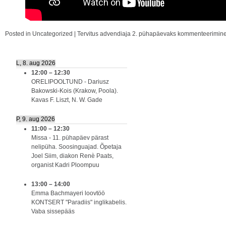
Posted in
Uncategorized
|
Tervitus advendiaja 2. pühapäevaks
kommenteerimine o
L, 8. aug 2026
12:00
–
12:30
ORELIPOOLTUND - Dariusz
Bakowski-Kois (Krakow, Poola).
Kavas F. Liszt, N. W. Gade
P, 9. aug 2026
11:00
–
12:30
Missa - 11. pühapäev pärast
nelipüha. Soosinguajad. Õpetaja
Joel Siim, diakon Renè Paats,
organist Kadri Ploompuu
13:00
–
14:00
Emma Bachmayeri loovtöö
KONTSERT "Paradiis" inglikabelis.
Vaba sissepääs