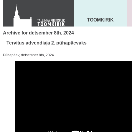
KONTAKT
Toom-Kooli 6, 10130 TALLINN
tallinna.toom
@
eelk.ee
TOOMKIRIK
MAARJA KIRIK
+372 644 4140
Archive for detsember 8th, 2024
Tervitus advendiaja 2. pühapäevaks
Pühapäev, detsember 8th, 2024