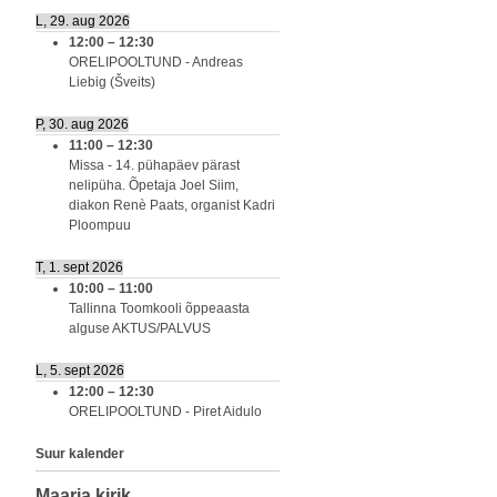
L, 29. aug 2026
12:00
–
12:30
ORELIPOOLTUND - Andreas
Liebig (Šveits)
P, 30. aug 2026
11:00
–
12:30
Missa - 14. pühapäev pärast
nelipüha. Õpetaja Joel Siim,
diakon Renè Paats, organist Kadri
Ploompuu
T, 1. sept 2026
10:00
–
11:00
Tallinna Toomkooli õppeaasta
alguse AKTUS/PALVUS
L, 5. sept 2026
12:00
–
12:30
ORELIPOOLTUND - Piret Aidulo
Suur kalender
Maarja kirik