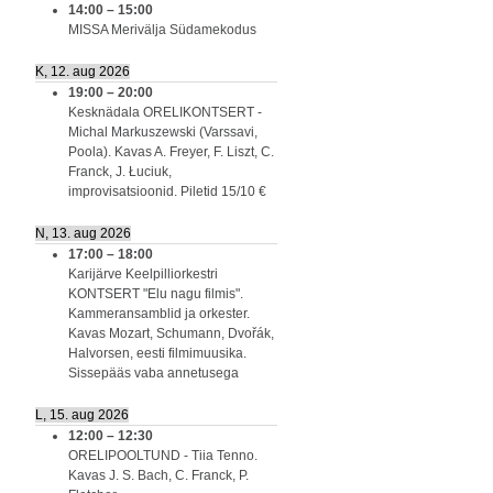
14:00
–
15:00
MISSA Merivälja Südamekodus
K, 12. aug 2026
19:00
–
20:00
Kesknädala ORELIKONTSERT -
Michal Markuszewski (Varssavi,
Poola). Kavas A. Freyer, F. Liszt, C.
Franck, J. Łuciuk,
improvisatsioonid. Piletid 15/10 €
N, 13. aug 2026
17:00
–
18:00
Karijärve Keelpilliorkestri
KONTSERT "Elu nagu filmis".
Kammeransamblid ja orkester.
Kavas Mozart, Schumann, Dvořák,
Halvorsen, eesti filmimuusika.
Sissepääs vaba annetusega
L, 15. aug 2026
12:00
–
12:30
ORELIPOOLTUND - Tiia Tenno.
Kavas J. S. Bach, C. Franck, P.