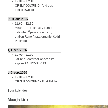
12:00
–
12:30
ORELIPOOLTUND - Andreas
Liebig (Šveits)
P, 30. aug 2026
11:00
–
12:30
Missa - 14. pühapäev pärast
nelipüha. Õpetaja Joel Siim,
diakon Renè Paats, organist Kadri
Ploompuu
T, 1. sept 2026
10:00
–
11:00
Tallinna Toomkooli õppeaasta
alguse AKTUS/PALVUS
L, 5. sept 2026
12:00
–
12:30
ORELIPOOLTUND - Piret Aidulo
Suur kalender
Maarja kirik