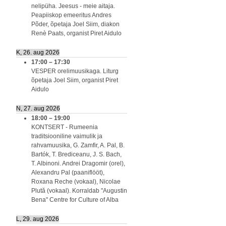
nelipüha. Jeesus - meie aitaja.
Peapiiskop emeeritus Andres
Põder, õpetaja Joel Siim, diakon
Renè Paats, organist Piret Aidulo
K, 26. aug 2026
17:00
–
17:30
VESPER orelimuusikaga. Liturg
õpetaja Joel Siim, organist Piret
Aidulo
N, 27. aug 2026
18:00
–
19:00
KONTSERT - Rumeenia
traditsiooniline vaimulik ja
rahvamuusika, G. Zamfir, A. Pal, B.
Bartók, T. Brediceanu, J. S. Bach,
T. Albinoni. Andrei Dragomir (orel),
Alexandru Pal (paaniflööt),
Roxana Reche (vokaal), Nicolae
Plută (vokaal). Korraldab "Augustin
Bena" Centre for Culture of Alba
L, 29. aug 2026