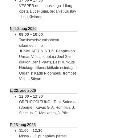
17:00
–
17:30
VESPER orelimuusikaga. Liturg
õpetaja Joel Siim, organist Gustav
- Leo Kivirand
N, 20. aug 2026
09:00
–
10:00
Taasiseseisvumispäeva
oikumeeniline
JUMALATEENISTUS. Peapiiskop
Urmas Viilma, õpetaja Joel Siim,
diakon Renè Paats, Eesti Kirikute
Nõukogu liikmeskirikute esindajad.
Organist Kadri Ploompuu, trompetil
Villem Süvari
L, 22. aug 2026
12:00
–
12:30
ORELIPOOLTUND - Tomi Satomaa
(Soome). Kavas G. A. Homilius, J.
Sibelius, O. Merikanto, A. Pärt
P, 23. aug 2026
11:00
–
12:30
Missa - 13. pühapäev pärast