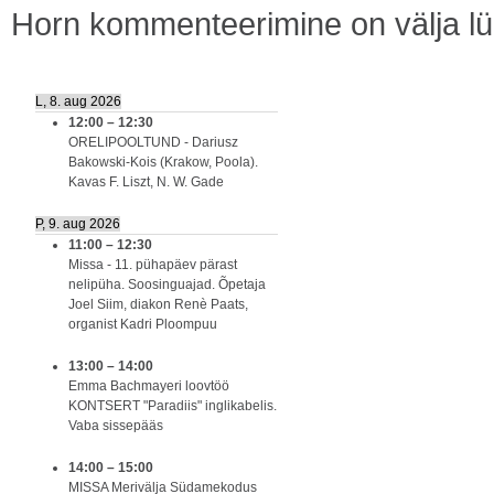
Horn
kommenteerimine on välja lül
L, 8. aug 2026
12:00
–
12:30
ORELIPOOLTUND - Dariusz
Bakowski-Kois (Krakow, Poola).
Kavas F. Liszt, N. W. Gade
P, 9. aug 2026
11:00
–
12:30
Missa - 11. pühapäev pärast
nelipüha. Soosinguajad. Õpetaja
Joel Siim, diakon Renè Paats,
organist Kadri Ploompuu
13:00
–
14:00
Emma Bachmayeri loovtöö
KONTSERT "Paradiis" inglikabelis.
Vaba sissepääs
14:00
–
15:00
MISSA Merivälja Südamekodus