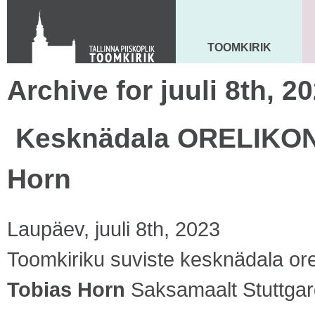
KONTAKT
Toom-Kooli 6, 10130 TALLINN
tallinna.toom
@
eelk.ee
TOOMKIRIK
MAARJA KIRIK
+372 644 4140
Archive for juuli 8th, 2
Kesknädala ORELIKON
Horn
Laupäev, juuli 8th, 2023
Toomkiriku suviste kesknädala orel
Tobias Horn
Saksamaalt Stuttgard