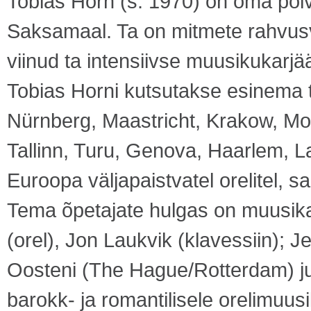
Tobias Horn (s. 1970) on oma põl
Saksamaal. Ta on mitmete rahvusv
viinud ta intensiivse muusikukarjää
Tobias Horni kutsutakse esinema t
Nürnberg, Maastricht, Krakow, M
Tallinn, Turu, Genova, Haarlem, L
Euroopa väljapaistvatel orelitel,
Tema õpetajate hulgas on muusi
(orel), Jon Laukvik (klavessiin); J
Oosteni (The Hague/Rotterdam) ju
barokk- ja romantilisele orelimuus