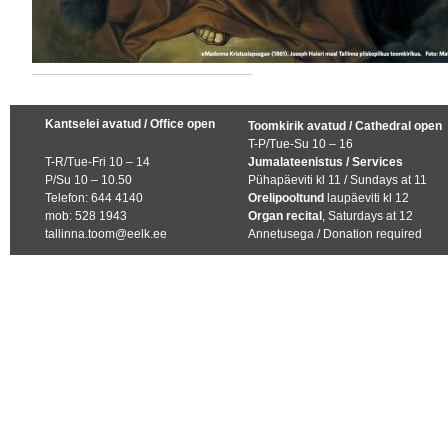
Kantselei avatud / Office open
Toomkirik avatud / Cathedral open
T-P/Tue-Su 10 – 16
T-R/Tue-Fri 10 – 14
Jumalateenistus / Services
P/Su 10 – 10.50
Pühapäeviti kl 11 / Sundays at 11
Telefon: 644 4140
Orelipooltund
laupäeviti kl 12
mob: 528 1943
Organ recital
, Saturdays at 12
tallinna.toom@eelk.ee
Annetusega / Donation required