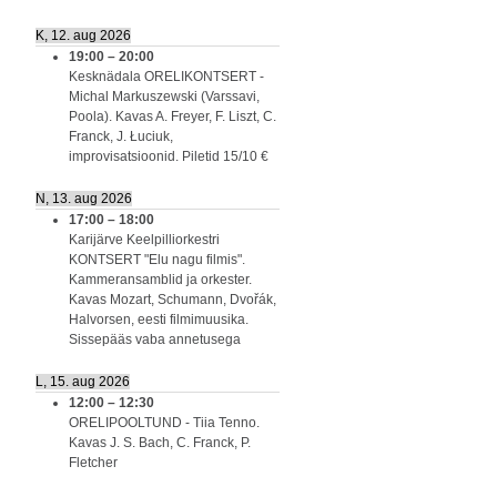
K, 12. aug 2026
19:00
–
20:00
Kesknädala ORELIKONTSERT -
Michal Markuszewski (Varssavi,
Poola). Kavas A. Freyer, F. Liszt, C.
Franck, J. Łuciuk,
improvisatsioonid. Piletid 15/10 €
N, 13. aug 2026
17:00
–
18:00
Karijärve Keelpilliorkestri
KONTSERT "Elu nagu filmis".
Kammeransamblid ja orkester.
Kavas Mozart, Schumann, Dvořák,
Halvorsen, eesti filmimuusika.
Sissepääs vaba annetusega
L, 15. aug 2026
12:00
–
12:30
ORELIPOOLTUND - Tiia Tenno.
Kavas J. S. Bach, C. Franck, P.
Fletcher