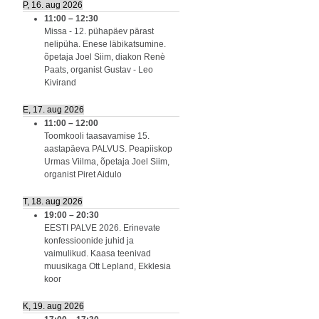
P, 16. aug 2026
11:00
–
12:30
Missa - 12. pühapäev pärast
nelipüha. Enese läbikatsumine.
õpetaja Joel Siim, diakon Renè
Paats, organist Gustav - Leo
Kivirand
E, 17. aug 2026
11:00
–
12:00
Toomkooli taasavamise 15.
aastapäeva PALVUS. Peapiiskop
Urmas Viilma, õpetaja Joel Siim,
organist Piret Aidulo
T, 18. aug 2026
19:00
–
20:30
EESTI PALVE 2026. Erinevate
konfessioonide juhid ja
vaimulikud. Kaasa teenivad
muusikaga Ott Lepland, Ekklesia
koor
K, 19. aug 2026