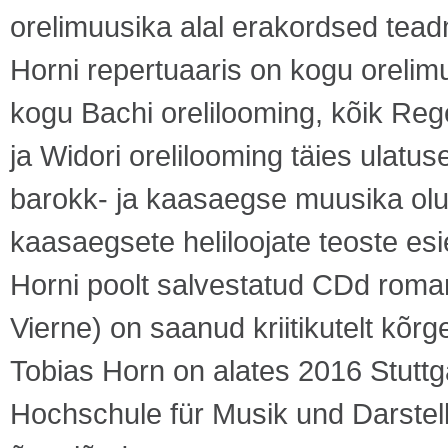
orelimuusika alal erakordsed tead
Horni repertuaaris on kogu oreli
kogu Bachi orelilooming, kõik Rege
ja Widori orelilooming täies ulatu
barokk- ja kaasaegse muusika olu
kaasaegsete heliloojate teoste esi
Horni poolt salvestatud CDd roman
Vierne) on saanud kriitikutelt kõr
Tobias Horn on alates 2016 Stuttg
Hochschule für Musik und Darstelle