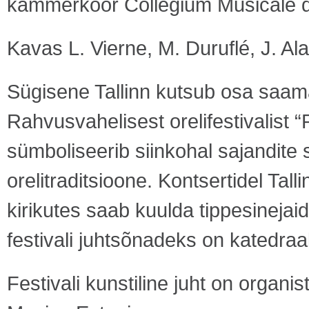
kammerkoor Collegium Musicale di
Kavas L. Vierne, M. Duruflé, J. Ala
Sügisene Tallinn kutsub osa saama
Rahvusvahelisest orelifestivalist “
sümboliseerib siinkohal sajandit
orelitraditsioone. Kontsertidel Tal
kirikutes saab kuulda tippesinejaid
festivali juhtsõnadeks on katedraa
Festivali kunstiline juht on organis