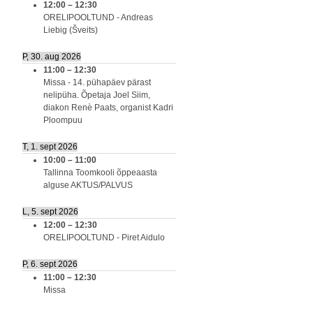
12:00
–
12:30
ORELIPOOLTUND - Andreas
Liebig (Šveits)
P, 30. aug 2026
11:00
–
12:30
Missa - 14. pühapäev pärast
nelipüha. Õpetaja Joel Siim,
diakon Renè Paats, organist Kadri
Ploompuu
T, 1. sept 2026
10:00
–
11:00
Tallinna Toomkooli õppeaasta
alguse AKTUS/PALVUS
L, 5. sept 2026
12:00
–
12:30
ORELIPOOLTUND - Piret Aidulo
P, 6. sept 2026
11:00
–
12:30
Missa