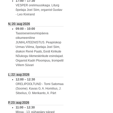
17:00
–
17:30
VESPER orelimuusikaga. Liturg
õpetaja Joel Siim, organist Gustav
- Leo Kivirand
N, 20. aug 2026
09:00
–
10:00
Taasiseseisvumispäeva
oikumeeniline
JUMALATEENISTUS. Peapiiskop
Urmas Viilma, õpetaja Joel Siim,
diakon Renè Paats, Eesti Kirikute
Nõukogu liikmeskirikute esindajad.
Organist Kadri Ploompuu, trompetil
Villem Süvari
L, 22. aug 2026
12:00
–
12:30
ORELIPOOLTUND - Tomi Satomaa
(Soome). Kavas G. A. Homilius, J.
Sibelius, O. Merikanto, A. Pärt
P, 23. aug 2026
11:00
–
12:30
Missa - 13. pühapäev pärast