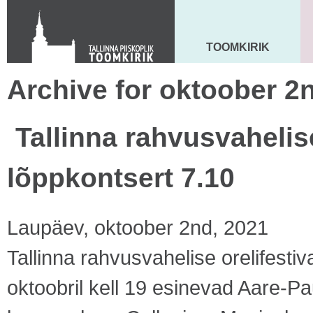
Toom-Kooli 6, 10130 TALLINN
tallinna.toom
@
eelk.ee
+372 644 4140
TOOMKIRIK
MAARJA KIRIK
Archive for oktoober 2
Tallinna rahvusvahelise
lõppkontsert 7.10
Laupäev, oktoober 2nd, 2021
Tallinna rahvusvahelise orelifestiv
oktoobril kell 19 esinevad Aare-Paul