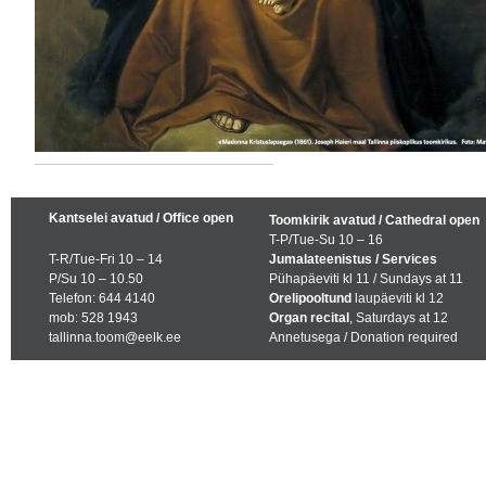
Kantselei avatud / Office open
Toomkirik avatud / Cathedral open
T-P/Tue-Su 10 – 16
T-R/Tue-Fri 10 – 14
Jumalateenistus / Services
P/Su 10 – 10.50
Pühapäeviti kl 11 / Sundays at 11
Telefon: 644 4140
Orelipooltund
laupäeviti kl 12
mob: 528 1943
Organ recital
, Saturdays at 12
tallinna.toom@eelk.ee
Annetusega / Donation required