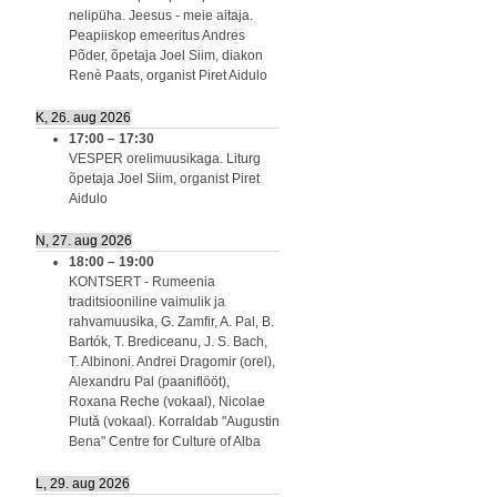
nelipüha. Jeesus - meie aitaja.
Peapiiskop emeeritus Andres
Põder, õpetaja Joel Siim, diakon
Renè Paats, organist Piret Aidulo
K, 26. aug 2026
17:00
–
17:30
VESPER orelimuusikaga. Liturg
õpetaja Joel Siim, organist Piret
Aidulo
N, 27. aug 2026
18:00
–
19:00
KONTSERT - Rumeenia
traditsiooniline vaimulik ja
rahvamuusika, G. Zamfir, A. Pal, B.
Bartók, T. Brediceanu, J. S. Bach,
T. Albinoni. Andrei Dragomir (orel),
Alexandru Pal (paaniflööt),
Roxana Reche (vokaal), Nicolae
Plută (vokaal). Korraldab "Augustin
Bena" Centre for Culture of Alba
L, 29. aug 2026