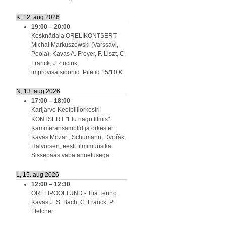
K, 12. aug 2026
19:00
–
20:00
Kesknädala ORELIKONTSERT -
Michal Markuszewski (Varssavi,
Poola). Kavas A. Freyer, F. Liszt, C.
Franck, J. Łuciuk,
improvisatsioonid. Piletid 15/10 €
N, 13. aug 2026
17:00
–
18:00
Karijärve Keelpilliorkestri
KONTSERT "Elu nagu filmis".
Kammeransamblid ja orkester.
Kavas Mozart, Schumann, Dvořák,
Halvorsen, eesti filmimuusika.
Sissepääs vaba annetusega
L, 15. aug 2026
12:00
–
12:30
ORELIPOOLTUND - Tiia Tenno.
Kavas J. S. Bach, C. Franck, P.
Fletcher