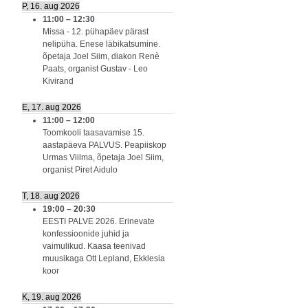
P, 16. aug 2026
11:00
–
12:30
Missa - 12. pühapäev pärast
nelipüha. Enese läbikatsumine.
õpetaja Joel Siim, diakon Renè
Paats, organist Gustav - Leo
Kivirand
E, 17. aug 2026
11:00
–
12:00
Toomkooli taasavamise 15.
aastapäeva PALVUS. Peapiiskop
Urmas Viilma, õpetaja Joel Siim,
organist Piret Aidulo
T, 18. aug 2026
19:00
–
20:30
EESTI PALVE 2026. Erinevate
konfessioonide juhid ja
vaimulikud. Kaasa teenivad
muusikaga Ott Lepland, Ekklesia
koor
K, 19. aug 2026