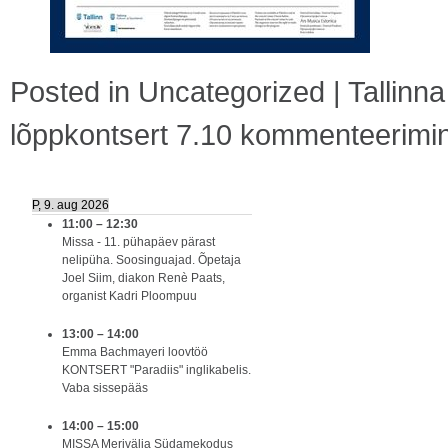
Posted in
Uncategorized
|
Tallinna
lõppkontsert 7.10
kommenteerimine 
P, 9. aug 2026
11:00
–
12:30
Missa - 11. pühapäev pärast
nelipüha. Soosinguajad. Õpetaja
Joel Siim, diakon Renè Paats,
organist Kadri Ploompuu
13:00
–
14:00
Emma Bachmayeri loovtöö
KONTSERT "Paradiis" inglikabelis.
Vaba sissepääs
14:00
–
15:00
MISSA Merivälja Südamekodus