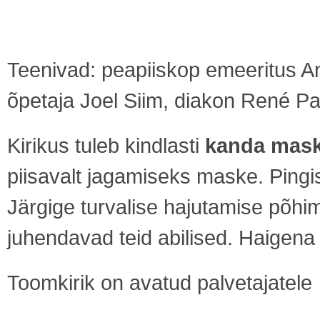
Teenivad: peapiiskop emeeritus A
õpetaja Joel Siim, diakon René Paa
Kirikus tuleb kindlasti
kanda maski
piisavalt jagamiseks maske. Pingis
Järgige turvalise hajutamise põhi
juhendavad teid abilised. Haigena
Toomkirik on avatud palvetajatel