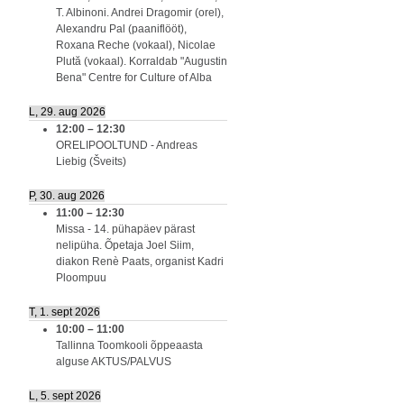
T. Albinoni. Andrei Dragomir (orel),
Alexandru Pal (paaniflööt),
Roxana Reche (vokaal), Nicolae
Plută (vokaal). Korraldab "Augustin
Bena" Centre for Culture of Alba
L, 29. aug 2026
12:00
–
12:30
ORELIPOOLTUND - Andreas
Liebig (Šveits)
P, 30. aug 2026
11:00
–
12:30
Missa - 14. pühapäev pärast
nelipüha. Õpetaja Joel Siim,
diakon Renè Paats, organist Kadri
Ploompuu
T, 1. sept 2026
10:00
–
11:00
Tallinna Toomkooli õppeaasta
alguse AKTUS/PALVUS
L, 5. sept 2026