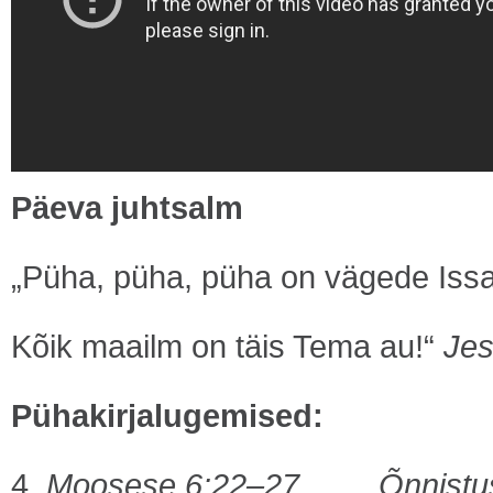
Päeva juhtsalm
„Püha, püha, püha on vägede Iss
Kõik maailm on täis Tema au!“
Jes
Pühakirjalugemised:
4
. Moosese 6:22–27 Õnnistu