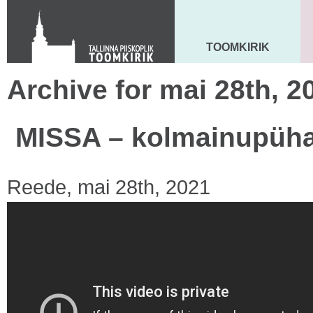
KONTAKT
Toom-Kooli 6, 10130 TALLINN
tallinna.toom
@
eelk.ee
TOOMKIRIK
MAARJA KIRIK
+372 644 4140
Archive for mai 28th, 2
MISSA – kolmainupüha
Reede, mai 28th, 2021