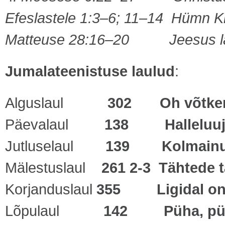
Efeslastele 1:3–6; 11–14 Hümn Kr
Matteuse 28:16–20 Jeesus läki
Jumalateenistuse laulud
:
Alguslaul
302 Oh võtkem
Päevalaul
138 Halleluuj
Jutluselaul
139
Kolmainu
Mälestuslaul
261 2-3 Tähtede 
Korjanduslaul
355 Ligidal on
Lõpulaul
142 Püha, püh