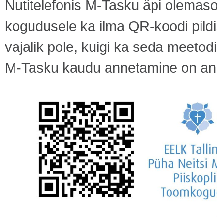
Nutitelefonis M-Tasku äpi olemasol
kogudusele ka ilma QR-koodi pildi
vajalik pole, kuigi ka seda meetod
M-Tasku kaudu annetamine on ann