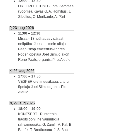
12:00
–
12:30
ORELIPOOLTUND - Tomi Satomaa
(Soome). Kavas G. A. Homilius, J.
Sibelius, O. Merikanto, A. Pärt
P, 23. aug 2026
11:00
–
12:30
Missa - 13. pühapäev pärast
nelipüha. Jeesus - meie aitaja.
Peapiiskop emeeritus Andres
Põder, õpetaja Joel Siim, diakon
Renè Paats, organist Piret Aidulo
K, 26. aug 2026
17:00
–
17:30
VESPER orelimuusikaga. Liturg
õpetaja Joel Siim, organist Piret
Aidulo
N, 27. aug 2026
18:00
–
19:00
KONTSERT - Rumeenia
traditsiooniline vaimulik ja
rahvamuusika, G. Zamfir, A. Pal, B.
Bartók, T. Brediceanu, J. S. Bach,