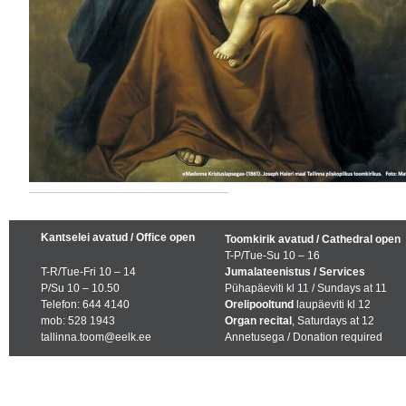
Kantselei avatud / Office open
Toomkirik avatud / Cathedral open
T-P/Tue-Su 10 – 16
T-R/Tue-Fri 10 – 14
Jumalateenistus / Services
P/Su 10 – 10.50
Pühapäeviti kl 11 / Sundays at 11
Telefon: 644 4140
Orelipooltund
laupäeviti kl 12
mob: 528 1943
Organ recital
, Saturdays at 12
tallinna.toom@eelk.ee
Annetusega / Donation required