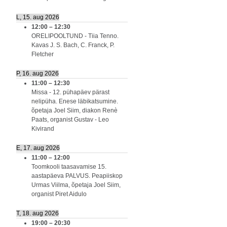
L, 15. aug 2026
12:00
–
12:30
ORELIPOOLTUND - Tiia Tenno.
Kavas J. S. Bach, C. Franck, P.
Fletcher
P, 16. aug 2026
11:00
–
12:30
Missa - 12. pühapäev pärast
nelipüha. Enese läbikatsumine.
õpetaja Joel Siim, diakon Renè
Paats, organist Gustav - Leo
Kivirand
E, 17. aug 2026
11:00
–
12:00
Toomkooli taasavamise 15.
aastapäeva PALVUS. Peapiiskop
Urmas Viilma, õpetaja Joel Siim,
organist Piret Aidulo
T, 18. aug 2026
19:00
–
20:30