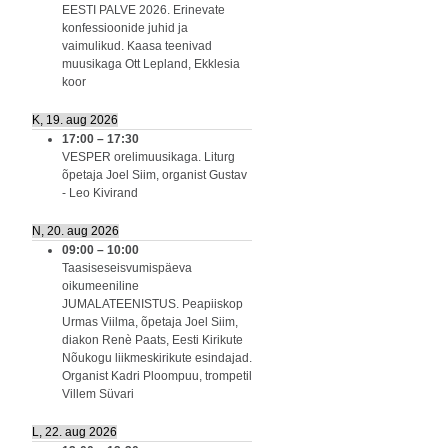
EESTI PALVE 2026. Erinevate
konfessioonide juhid ja
vaimulikud. Kaasa teenivad
muusikaga Ott Lepland, Ekklesia
koor
K, 19. aug 2026
17:00
–
17:30
VESPER orelimuusikaga. Liturg
õpetaja Joel Siim, organist Gustav
- Leo Kivirand
N, 20. aug 2026
09:00
–
10:00
Taasiseseisvumispäeva
oikumeeniline
JUMALATEENISTUS. Peapiiskop
Urmas Viilma, õpetaja Joel Siim,
diakon Renè Paats, Eesti Kirikute
Nõukogu liikmeskirikute esindajad.
Organist Kadri Ploompuu, trompetil
Villem Süvari
L, 22. aug 2026