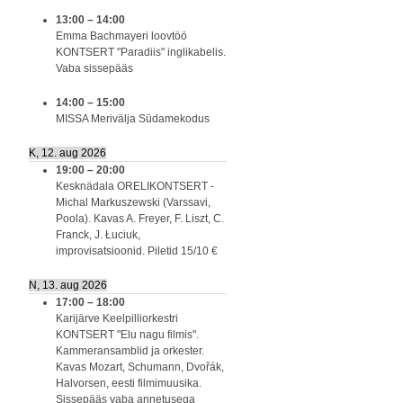
13:00
–
14:00
Emma Bachmayeri loovtöö
KONTSERT "Paradiis" inglikabelis.
Vaba sissepääs
14:00
–
15:00
MISSA Merivälja Südamekodus
K, 12. aug 2026
19:00
–
20:00
Kesknädala ORELIKONTSERT -
Michal Markuszewski (Varssavi,
Poola). Kavas A. Freyer, F. Liszt, C.
Franck, J. Łuciuk,
improvisatsioonid. Piletid 15/10 €
N, 13. aug 2026
17:00
–
18:00
Karijärve Keelpilliorkestri
KONTSERT "Elu nagu filmis".
Kammeransamblid ja orkester.
Kavas Mozart, Schumann, Dvořák,
Halvorsen, eesti filmimuusika.
Sissepääs vaba annetusega