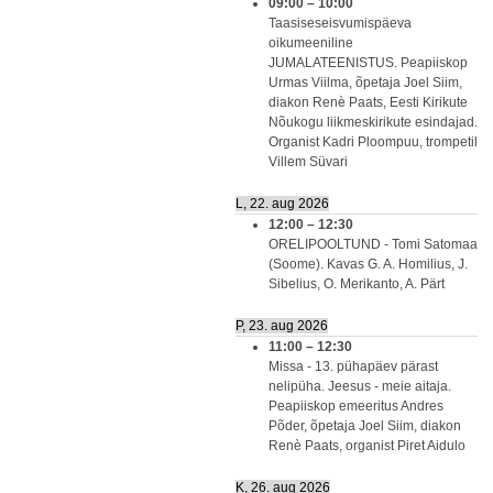
09:00
–
10:00
Taasiseseisvumispäeva
oikumeeniline
JUMALATEENISTUS. Peapiiskop
Urmas Viilma, õpetaja Joel Siim,
diakon Renè Paats, Eesti Kirikute
Nõukogu liikmeskirikute esindajad.
Organist Kadri Ploompuu, trompetil
Villem Süvari
L, 22. aug 2026
12:00
–
12:30
ORELIPOOLTUND - Tomi Satomaa
(Soome). Kavas G. A. Homilius, J.
Sibelius, O. Merikanto, A. Pärt
P, 23. aug 2026
11:00
–
12:30
Missa - 13. pühapäev pärast
nelipüha. Jeesus - meie aitaja.
Peapiiskop emeeritus Andres
Põder, õpetaja Joel Siim, diakon
Renè Paats, organist Piret Aidulo
K, 26. aug 2026