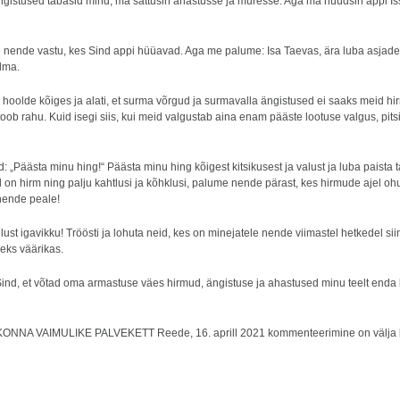
gistused tabasid mind, ma sattusin ahastusse ja muresse. Aga ma hüüdsin appi Is
de nende vastu, kes Sind appi hüüavad. Aga me palume: Isa Taevas, ära luba asjadel
dma.
olde kõiges ja alati, et surma võrgud ja surmavalla ängistused ei saaks meid hirm
ob rahu. Kuid isegi siis, kui meid valgustab aina enam pääste lootuse valgus, pitsi
: „Päästa minu hing!“ Päästa minu hing kõigest kitsikusest ja valust ja luba paista
 on hirm ning palju kahtlusi ja kõhklusi, palume nende pärast, kes hirmude ajel ohu
 nende peale!
 elust igavikku! Tröösti ja lohuta neid, kes on minejatele nende viimastel hetkedel 
leks väärikas.
ind, et võtad oma armastuse väes hirmud, ängistuse ja ahastused minu teelt enda k
NNA VAIMULIKE PALVEKETT Reede, 16. aprill 2021
kommenteerimine on välja l