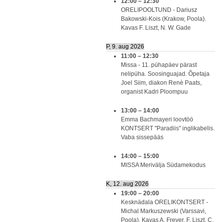
12:00
–
12:30
ORELIPOOLTUND - Dariusz
Bakowski-Kois (Krakow, Poola).
Kavas F. Liszt, N. W. Gade
P, 9. aug 2026
11:00
–
12:30
Missa - 11. pühapäev pärast
nelipüha. Soosinguajad. Õpetaja
Joel Siim, diakon Renè Paats,
organist Kadri Ploompuu
13:00
–
14:00
Emma Bachmayeri loovtöö
KONTSERT "Paradiis" inglikabelis.
Vaba sissepääs
14:00
–
15:00
MISSA Merivälja Südamekodus
K, 12. aug 2026
19:00
–
20:00
Kesknädala ORELIKONTSERT -
Michal Markuszewski (Varssavi,
Poola). Kavas A. Freyer, F. Liszt, C.