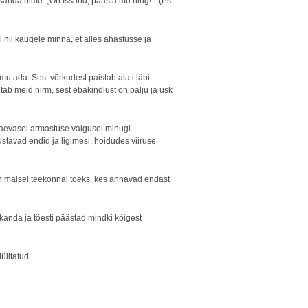
sanda nime: „Oh Issand, päästa mu hing!““ (Ps
 nii kaugele minna, et alles ahastusse ja
utada. Sest võrkudest paistab alati läbi
tab meid hirm, sest ebakindlust on palju ja usk
 taevasel armastuse valgusel minugi
stavad endid ja ligimesi, hoidudes viiruse
siin maisel teekonnal toeks, kes annavad endast
anda ja tõesti päästad mindki kõigest
ülitatud