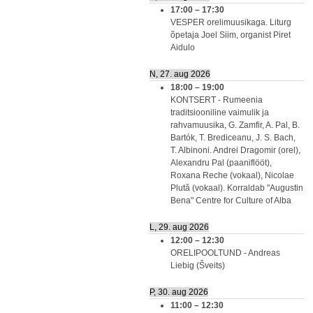
17:00
–
17:30
VESPER orelimuusikaga. Liturg
õpetaja Joel Siim, organist Piret
Aidulo
N, 27. aug 2026
18:00
–
19:00
KONTSERT - Rumeenia
traditsiooniline vaimulik ja
rahvamuusika, G. Zamfir, A. Pal, B.
Bartók, T. Brediceanu, J. S. Bach,
T. Albinoni. Andrei Dragomir (orel),
Alexandru Pal (paaniflööt),
Roxana Reche (vokaal), Nicolae
Plută (vokaal). Korraldab "Augustin
Bena" Centre for Culture of Alba
L, 29. aug 2026
12:00
–
12:30
ORELIPOOLTUND - Andreas
Liebig (Šveits)
P, 30. aug 2026
11:00
–
12:30