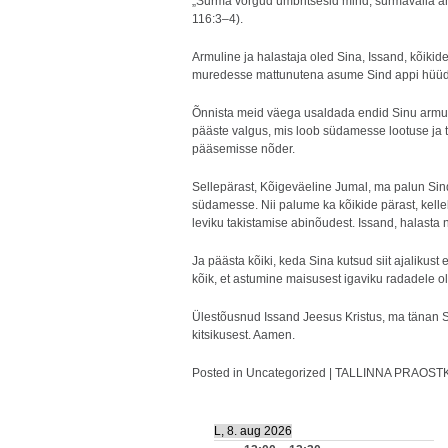
„Surma võrgud ümbritsesid mind, surmavalla än
116:3–4).
Armuline ja halastaja oled Sina, Issand, kõiki
muredesse mattunutena asume Sind appi hüü
Õnnista meid väega usaldada endid Sinu armu ho
pääste valgus, mis loob südamesse lootuse ja to
pääsemisse nõder.
Sellepärast, Kõigeväeline Jumal, ma palun Sind
südamesse. Nii palume ka kõikide pärast, kellel
leviku takistamise abinõudest. Issand, halasta
Ja päästa kõiki, keda Sina kutsud siit ajalikust
kõik, et astumine maisusest igaviku radadele o
Ülestõusnud Issand Jeesus Kristus, ma tänan S
kitsikusest. Aamen.
Posted in
Uncategorized
|
TALLINNA PRAOSTKO
L, 8. aug 2026