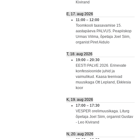
Kivirand
E, 17. aug 2026
11:00
–
12:00
Toomkooli taasavamise 15.
aastapäeva PALVUS. Peapiiskop
Urmas Viilma, õpetaja Joel Siim,
organist Piret Aidulo
T, 18. aug 2026
19:00
–
20:30
EESTI PALVE 2026. Erinevate
konfessioonide juhid ja
vaimulikud. Kaasa teenivad
muusikaga Ott Lepland, Ekklesia
koor
K, 19. aug 2026
17:00
–
17:30
VESPER orelimuusikaga. Liturg
õpetaja Joel Siim, organist Gustav
- Leo Kivirand
N, 20. aug 2026