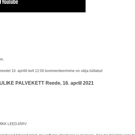
im.
del 16. aprillil kell 12:00
kommenteerimine on välja lülitatud
KE PALVEKETT Reede, 16. aprill 2021
 MIKK LEEDJÄRV: