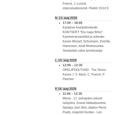
Franck, J. Łuciuk,
improvisatsioonid. Piletid 15/10 €
N, 13. aug 2026
17:00
–
18:00
Karijärve Keelpilliorkestri
KONTSERT "Elu nagu filmis".
Kammeransamblid ja orkester.
Kavas Mozart, Schumann, Dvořák,
Halvorsen, eesti filmimuusika.
Sissepääs vaba annetusega
L, 15. aug 2026
12:00
–
12:30
ORELIPOOLTUND - Tiia Tenno.
Kavas J. S. Bach, C. Franck, P.
Fletcher
P, 16. aug 2026
11:00
–
12:30
Missa - 12. pühapäev pärast
nelipüha. Enese läbikatsumine.
õpetaja Joel Siim, diakon Renè
Paats, organist Gustav - Leo