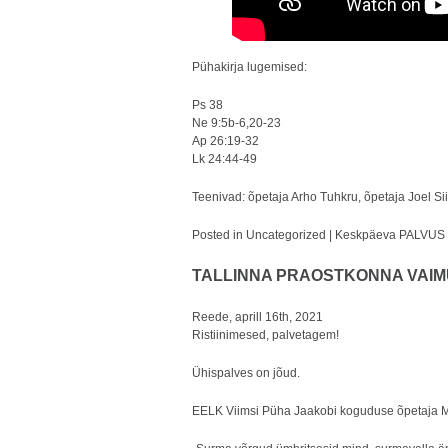
Pühakirja lugemised:
Ps 38
Ne 9:5b-6,20-23
Ap 26:19-32
Lk 24:44-49
Teenivad: õpetaja Arho Tuhkru, õpetaja Joel Si
Posted in
Uncategorized
|
Keskpäeva PALVUS ree
TALLINNA PRAOSTKONNA VAIMULI
Reede, aprill 16th, 2021
Ristiinimesed, palvetagem!
Ühispalves on jõud.
EELK Viimsi Püha Jaakobi koguduse õpetaja