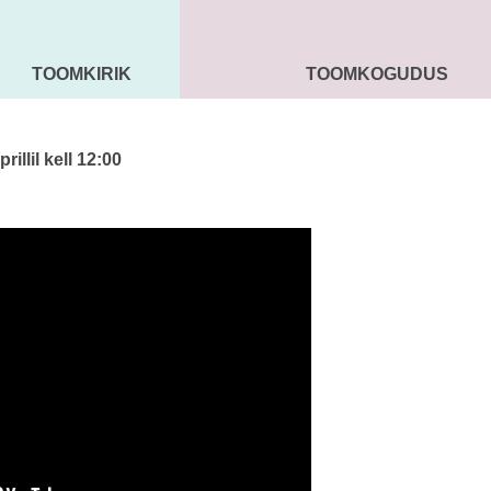
TOOMKIRIK
TOOMKOGUDUS
MAARJA KIRIK
SEENIORID
KOGU
llil kell 12:00