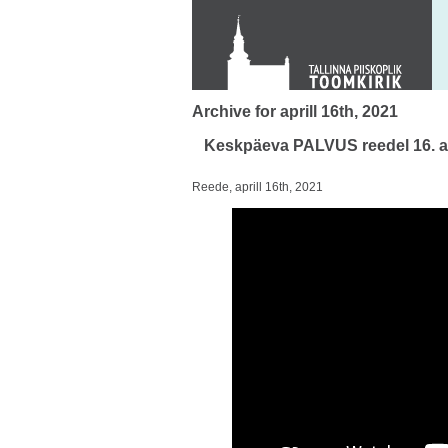
KONTAKT
Toom-Kooli 6, 10130 TALLINN
tallinna.toom
@
eelk.ee
+372 644 4140
Archive for aprill 16th, 2021
Keskpäeva PALVUS reedel 16. apri
Reede, aprill 16th, 2021