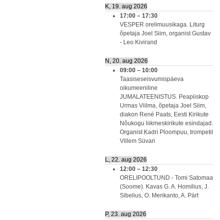
K, 19. aug 2026
17:00
–
17:30
VESPER orelimuusikaga. Liturg
õpetaja Joel Siim, organist Gustav
- Leo Kivirand
N, 20. aug 2026
09:00
–
10:00
Taasiseseisvumispäeva
oikumeeniline
JUMALATEENISTUS. Peapiiskop
Urmas Viilma, õpetaja Joel Siim,
diakon Renè Paats, Eesti Kirikute
Nõukogu liikmeskirikute esindajad.
Organist Kadri Ploompuu, trompetil
Villem Süvari
L, 22. aug 2026
12:00
–
12:30
ORELIPOOLTUND - Tomi Satomaa
(Soome). Kavas G. A. Homilius, J.
Sibelius, O. Merikanto, A. Pärt
P, 23. aug 2026