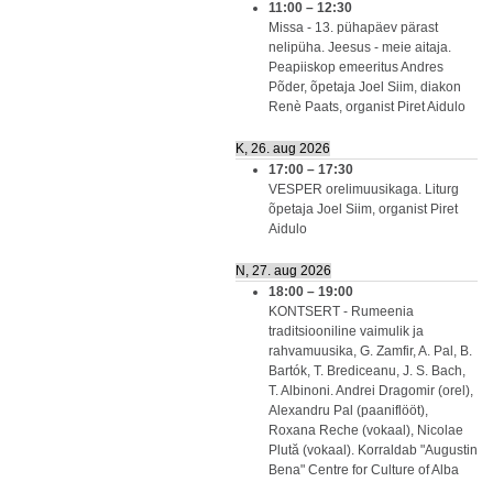
11:00
–
12:30
Missa - 13. pühapäev pärast
nelipüha. Jeesus - meie aitaja.
Peapiiskop emeeritus Andres
Põder, õpetaja Joel Siim, diakon
Renè Paats, organist Piret Aidulo
K, 26. aug 2026
17:00
–
17:30
VESPER orelimuusikaga. Liturg
õpetaja Joel Siim, organist Piret
Aidulo
N, 27. aug 2026
18:00
–
19:00
KONTSERT - Rumeenia
traditsiooniline vaimulik ja
rahvamuusika, G. Zamfir, A. Pal, B.
Bartók, T. Brediceanu, J. S. Bach,
T. Albinoni. Andrei Dragomir (orel),
Alexandru Pal (paaniflööt),
Roxana Reche (vokaal), Nicolae
Plută (vokaal). Korraldab "Augustin
Bena" Centre for Culture of Alba