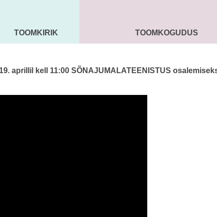
TOOMKIRIK
TOOMKOGUDUS
MAARJA KIRIK
SEENIORID
KOGU
19. aprillil kell 11:00 SÕNAJUMALATEENISTUS osalemiseks 