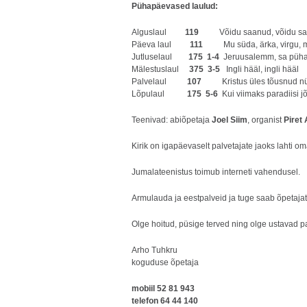
Pühapäevased laulud:
Alguslaul
119
Võidu saanud, võidu sa
Päeva laul
111
Mu süda, ärka, virgu, 
Jutluselaul
175 1-4
Jeruusalemm, sa püha 
Mälestuslaul
375 3-5
Ingli hääl, ingli hääl
Palvelaul
107
Kristus üles tõusnud n
Lõpulaul
175 5-6
Kui viimaks paradiisi j
Teenivad: abiõpetaja
Joel Siim
, organist
Piret 
Kirik on igapäevaselt palvetajate jaoks lahti om
Jumalateenistus toimub interneti vahendusel.
Armulauda ja eestpalveid ja tuge saab õpetajat
Olge hoitud, püsige terved ning olge ustavad p
Arho Tuhkru
koguduse õpetaja
mobiil
52 81 943
tel
efon 64 44 140