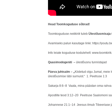
Head Toomkoguduse sõbrad!
Toomkoguduse
netikirik
tuleb
Ülestõusmisaja te
Avamiseks palun kasutage linki:
https://youtu
Info leiate koguduse kodulehelt:
www.toomkirik
Quasimodogeniti
–
ülestõusnu tunnistajad
Päeva juhtsalm
– „
Kiidetud olgu Jumal, meie 
ülestõusmise läbi surnuist.“
1. Peetruse 1:3
Sakarja 8:6–8 Vaata, mina päästan oma rahva
Apostlite teod 3:12–20 Peetruse Saalomoni 
Johannese 21:1–14 Jeesus ilmub Tibeeriase j