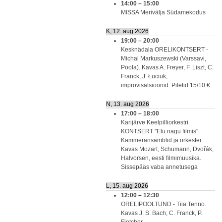
14:00
–
15:00
MISSA Merivälja Südamekodus
K, 12. aug 2026
19:00
–
20:00
Kesknädala ORELIKONTSERT -
Michal Markuszewski (Varssavi,
Poola). Kavas A. Freyer, F. Liszt, C.
Franck, J. Łuciuk,
improvisatsioonid. Piletid 15/10 €
N, 13. aug 2026
17:00
–
18:00
Karijärve Keelpilliorkestri
KONTSERT "Elu nagu filmis".
Kammeransamblid ja orkester.
Kavas Mozart, Schumann, Dvořák,
Halvorsen, eesti filmimuusika.
Sissepääs vaba annetusega
L, 15. aug 2026
12:00
–
12:30
ORELIPOOLTUND - Tiia Tenno.
Kavas J. S. Bach, C. Franck, P.