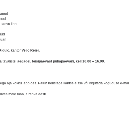
anud
meel
taeva linn
üüd
õuan
Aidulo
, kantor
Veljo Reier
.
a tavalistel aegadel,
teisipäevast pühapäevani, kell 10.00 – 16.00
.
ega aja kokku leppides. Palun helistage kantseleisse või kirjutada koguduse e-mail
alves meie maa ja rahva eest!