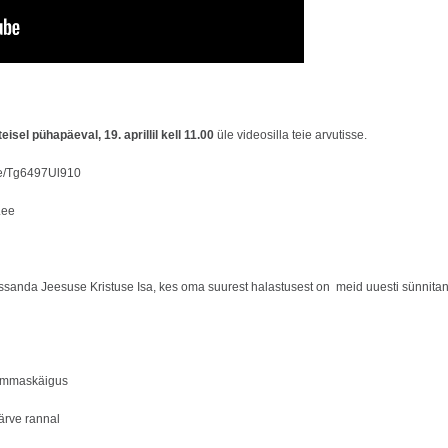
isel pühapäeval, 19. aprillil kell 11.00
üle videosilla teie arvutisse.
.be/Tg6497Ul910
.ee
Issanda Jeesuse Kristuse Isa, kes oma suurest halastusest on meid uuesti sünnita
sammaskäigus
ärve rannal