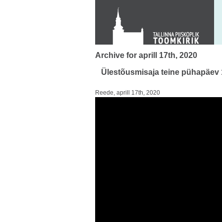
KONTAKT
Toom-Kooli 6, 10130 TALLINN
tallinna.toom
@
eelk.ee
+372 644 4140
Archive for aprill 17th, 2020
Ülestõusmisaja teine pühapäev 
Reede, aprill 17th, 2020