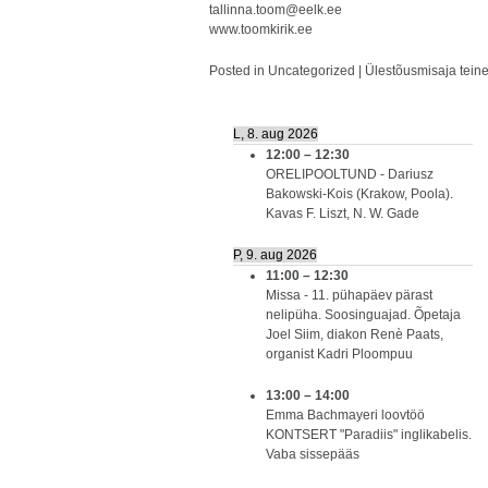
tallinna.toom@eelk.ee
www.toomkirik.ee
Posted in
Uncategorized
|
Ülestõusmisaja tein
L, 8. aug 2026
12:00
–
12:30
ORELIPOOLTUND - Dariusz
Bakowski-Kois (Krakow, Poola).
Kavas F. Liszt, N. W. Gade
P, 9. aug 2026
11:00
–
12:30
Missa - 11. pühapäev pärast
nelipüha. Soosinguajad. Õpetaja
Joel Siim, diakon Renè Paats,
organist Kadri Ploompuu
13:00
–
14:00
Emma Bachmayeri loovtöö
KONTSERT "Paradiis" inglikabelis.
Vaba sissepääs