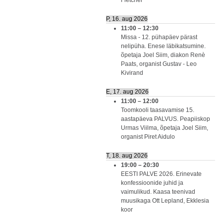
Fletcher
P, 16. aug 2026
11:00
–
12:30
Missa - 12. pühapäev pärast
nelipüha. Enese läbikatsumine.
õpetaja Joel Siim, diakon Renè
Paats, organist Gustav - Leo
Kivirand
E, 17. aug 2026
11:00
–
12:00
Toomkooli taasavamise 15.
aastapäeva PALVUS. Peapiiskop
Urmas Viilma, õpetaja Joel Siim,
organist Piret Aidulo
T, 18. aug 2026
19:00
–
20:30
EESTI PALVE 2026. Erinevate
konfessioonide juhid ja
vaimulikud. Kaasa teenivad
muusikaga Ott Lepland, Ekklesia
koor