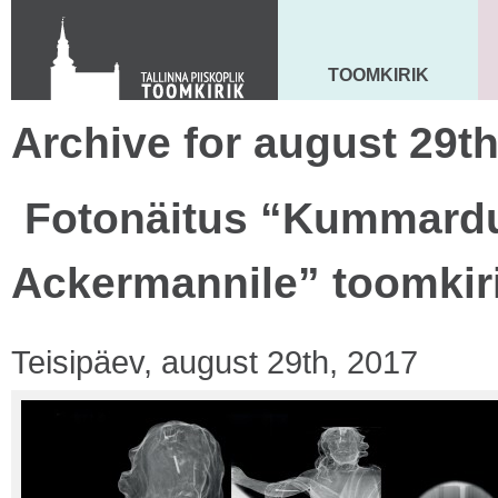
Toom-Kooli 6, 10130 TALLINN
tallinna.toom
@
eelk.ee
+372 644 4140
TOOMKIRIK
MAARJA KIRIK
Archive for august 29th
Fotonäitus “Kummardu
Ackermannile” toomkir
Teisipäev, august 29th, 2017