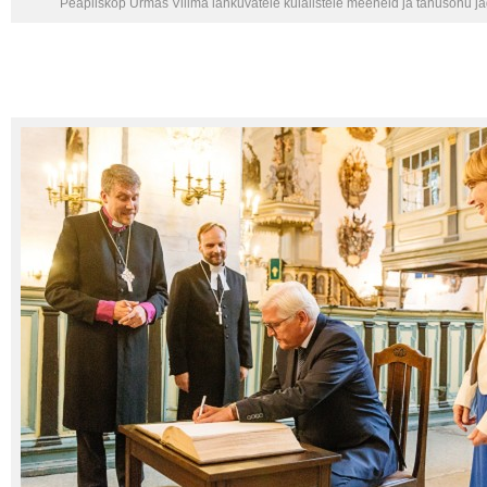
Peapiiskop Urmas Viilma lahkuvatele külalistele meeneid ja tänusõnu 