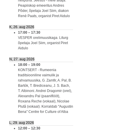
nelipüha. Jeesus - meie aitaja.
Peapiiskop emeeritus Andres
Põder, õpetaja Joel Siim, diakon
Renè Paats, organist Piret Aidulo
K, 26. aug 2026
17:00
–
17:30
VESPER orelimuusikaga. Liturg
õpetaja Joel Siim, organist Piret
Aidulo
N, 27. aug 2026
18:00
–
19:00
KONTSERT - Rumeenia
traditsiooniline vaimulik ja
rahvamuusika, G. Zamfir, A. Pal, B.
Bartók, T. Brediceanu, J. S. Bach,
T. Albinoni. Andrei Dragomir (orel),
Alexandru Pal (paaniflööt),
Roxana Reche (vokaal), Nicolae
Plută (vokaal). Korraldab "Augustin
Bena" Centre for Culture of Alba
L, 29. aug 2026
12:00
–
12:30