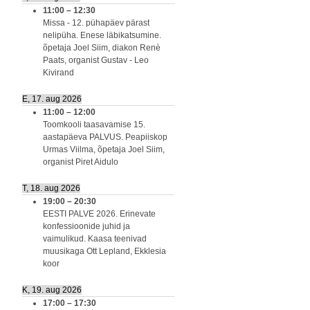
11:00
–
12:30
Missa - 12. pühapäev pärast
nelipüha. Enese läbikatsumine.
õpetaja Joel Siim, diakon Renè
Paats, organist Gustav - Leo
Kivirand
E, 17. aug 2026
11:00
–
12:00
Toomkooli taasavamise 15.
aastapäeva PALVUS. Peapiiskop
Urmas Viilma, õpetaja Joel Siim,
organist Piret Aidulo
T, 18. aug 2026
19:00
–
20:30
EESTI PALVE 2026. Erinevate
konfessioonide juhid ja
vaimulikud. Kaasa teenivad
muusikaga Ott Lepland, Ekklesia
koor
K, 19. aug 2026
17:00
–
17:30