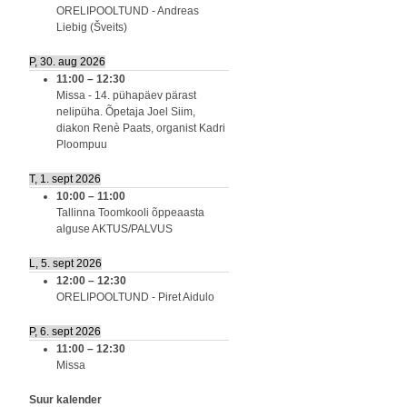
ORELIPOOLTUND - Andreas
Liebig (Šveits)
P, 30. aug 2026
11:00
–
12:30
Missa - 14. pühapäev pärast
nelipüha. Õpetaja Joel Siim,
diakon Renè Paats, organist Kadri
Ploompuu
T, 1. sept 2026
10:00
–
11:00
Tallinna Toomkooli õppeaasta
alguse AKTUS/PALVUS
L, 5. sept 2026
12:00
–
12:30
ORELIPOOLTUND - Piret Aidulo
P, 6. sept 2026
11:00
–
12:30
Missa
Suur kalender