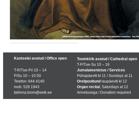
Kantselei avatud / Office open
Toomkirik avatud / Cathedral open
T-P/Tue-Su 10 – 16
T-R/Tue-Fri 10 – 14
Jumalateenistus / Services
P/Su 10 – 10.50
Pühapäeviti kl 11 / Sundays at 11
Telefon: 644 4140
Orelipooltund
laupäeviti kl 12
mob: 528 1943
Organ recital
, Saturdays at 12
tallinna.toom@eelk.ee
Annetusega / Donation required