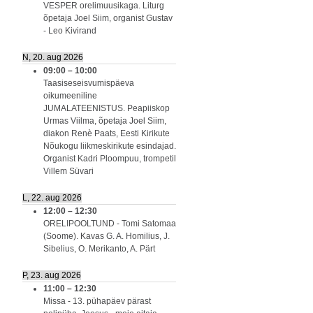
VESPER orelimuusikaga. Liturg
õpetaja Joel Siim, organist Gustav
- Leo Kivirand
N, 20. aug 2026
09:00
–
10:00
Taasiseseisvumispäeva
oikumeeniline
JUMALATEENISTUS. Peapiiskop
Urmas Viilma, õpetaja Joel Siim,
diakon Renè Paats, Eesti Kirikute
Nõukogu liikmeskirikute esindajad.
Organist Kadri Ploompuu, trompetil
Villem Süvari
L, 22. aug 2026
12:00
–
12:30
ORELIPOOLTUND - Tomi Satomaa
(Soome). Kavas G. A. Homilius, J.
Sibelius, O. Merikanto, A. Pärt
P, 23. aug 2026
11:00
–
12:30
Missa - 13. pühapäev pärast