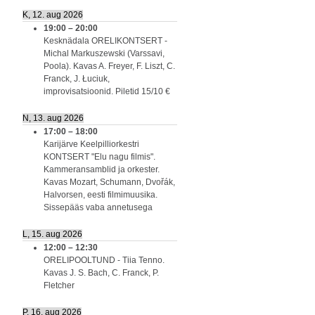
K, 12. aug 2026
19:00
–
20:00
Kesknädala ORELIKONTSERT -
Michal Markuszewski (Varssavi,
Poola). Kavas A. Freyer, F. Liszt, C.
Franck, J. Łuciuk,
improvisatsioonid. Piletid 15/10 €
N, 13. aug 2026
17:00
–
18:00
Karijärve Keelpilliorkestri
KONTSERT "Elu nagu filmis".
Kammeransamblid ja orkester.
Kavas Mozart, Schumann, Dvořák,
Halvorsen, eesti filmimuusika.
Sissepääs vaba annetusega
L, 15. aug 2026
12:00
–
12:30
ORELIPOOLTUND - Tiia Tenno.
Kavas J. S. Bach, C. Franck, P.
Fletcher
P, 16. aug 2026