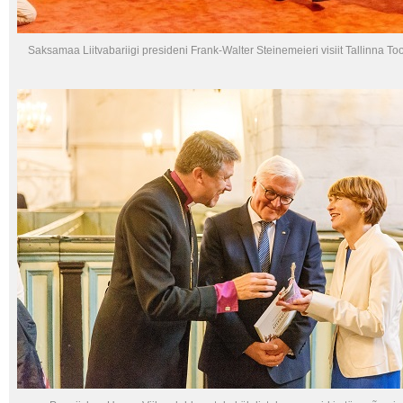
Saksamaa Liitvabariigi presideni Frank-Walter Steinemeieri visiit Tallinna To