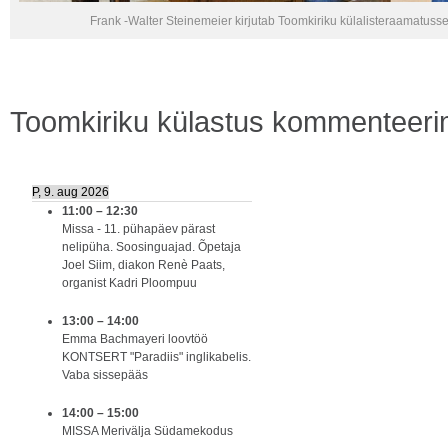
Frank -Walter Steinemeier kirjutab Toomkiriku külalisteraamatuss
Toomkiriku külastus
kommenteerimi
P, 9. aug 2026
11:00
–
12:30
Missa - 11. pühapäev pärast
nelipüha. Soosinguajad. Õpetaja
Joel Siim, diakon Renè Paats,
organist Kadri Ploompuu
13:00
–
14:00
Emma Bachmayeri loovtöö
KONTSERT "Paradiis" inglikabelis.
Vaba sissepääs
14:00
–
15:00
MISSA Merivälja Südamekodus