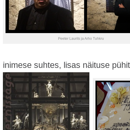
Peeter Laurits ja Arho Tuhkru
inimese suhtes, lisas näituse püh