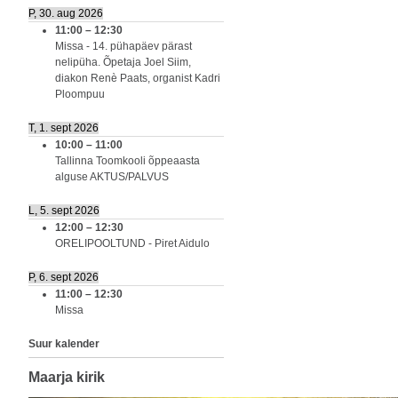
P, 30. aug 2026
11:00
–
12:30
Missa - 14. pühapäev pärast
nelipüha. Õpetaja Joel Siim,
diakon Renè Paats, organist Kadri
Ploompuu
T, 1. sept 2026
10:00
–
11:00
Tallinna Toomkooli õppeaasta
alguse AKTUS/PALVUS
L, 5. sept 2026
12:00
–
12:30
ORELIPOOLTUND - Piret Aidulo
P, 6. sept 2026
11:00
–
12:30
Missa
Suur kalender
Maarja kirik