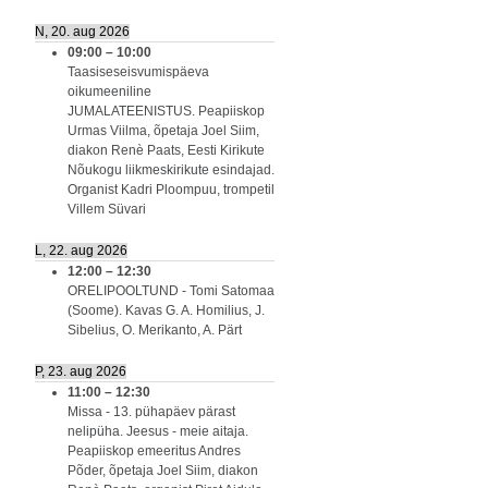
N, 20. aug 2026
09:00
–
10:00
Taasiseseisvumispäeva
oikumeeniline
JUMALATEENISTUS. Peapiiskop
Urmas Viilma, õpetaja Joel Siim,
diakon Renè Paats, Eesti Kirikute
Nõukogu liikmeskirikute esindajad.
Organist Kadri Ploompuu, trompetil
Villem Süvari
L, 22. aug 2026
12:00
–
12:30
ORELIPOOLTUND - Tomi Satomaa
(Soome). Kavas G. A. Homilius, J.
Sibelius, O. Merikanto, A. Pärt
P, 23. aug 2026
11:00
–
12:30
Missa - 13. pühapäev pärast
nelipüha. Jeesus - meie aitaja.
Peapiiskop emeeritus Andres
Põder, õpetaja Joel Siim, diakon