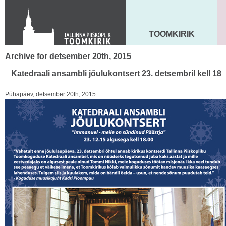
KONTAKT
Toom-Kooli 6, 10130 TALLINN
tallinna.toom
@
eelk.ee
TOOMKIRIK
MAARJA KIRIK
+372 644 4140
Archive for detsember 20th, 2015
Katedraali ansambli jõulukontsert 23. detsembril kell 18
Pühapäev, detsember 20th, 2015