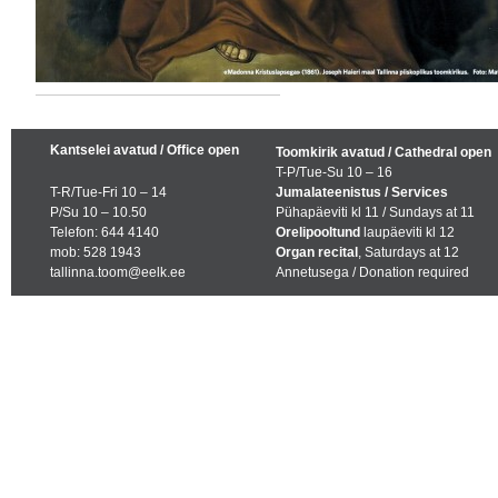
Kantselei avatud / Office open
Toomkirik avatud / Cathedral open
T-P/Tue-Su 10 – 16
T-R/Tue-Fri 10 – 14
Jumalateenistus / Services
P/Su 10 – 10.50
Pühapäeviti kl 11 / Sundays at 11
Telefon: 644 4140
Orelipooltund
laupäeviti kl 12
mob: 528 1943
Organ recital
, Saturdays at 12
tallinna.toom@eelk.ee
Annetusega / Donation required