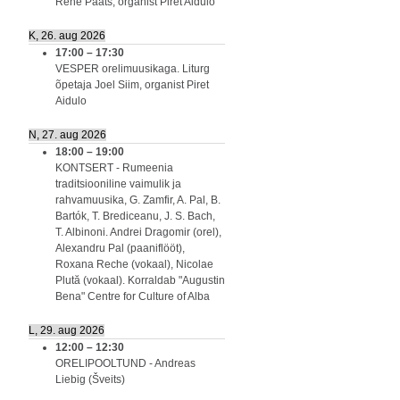
Renè Paats, organist Piret Aidulo
K, 26. aug 2026
17:00
–
17:30
VESPER orelimuusikaga. Liturg
õpetaja Joel Siim, organist Piret
Aidulo
N, 27. aug 2026
18:00
–
19:00
KONTSERT - Rumeenia
traditsiooniline vaimulik ja
rahvamuusika, G. Zamfir, A. Pal, B.
Bartók, T. Brediceanu, J. S. Bach,
T. Albinoni. Andrei Dragomir (orel),
Alexandru Pal (paaniflööt),
Roxana Reche (vokaal), Nicolae
Plută (vokaal). Korraldab "Augustin
Bena" Centre for Culture of Alba
L, 29. aug 2026
12:00
–
12:30
ORELIPOOLTUND - Andreas
Liebig (Šveits)