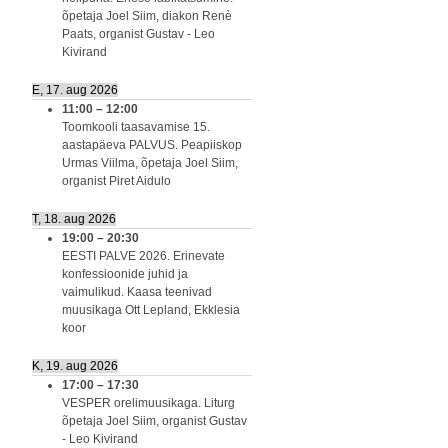
õpetaja Joel Siim, diakon Renè
Paats, organist Gustav - Leo
Kivirand
E, 17. aug 2026
11:00
–
12:00
Toomkooli taasavamise 15.
aastapäeva PALVUS. Peapiiskop
Urmas Viilma, õpetaja Joel Siim,
organist Piret Aidulo
T, 18. aug 2026
19:00
–
20:30
EESTI PALVE 2026. Erinevate
konfessioonide juhid ja
vaimulikud. Kaasa teenivad
muusikaga Ott Lepland, Ekklesia
koor
K, 19. aug 2026
17:00
–
17:30
VESPER orelimuusikaga. Liturg
õpetaja Joel Siim, organist Gustav
- Leo Kivirand