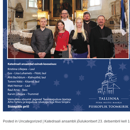
Posted in
Uncategorized
|
Katedraali ansambli jõulukontsert 23. detsembril kell 