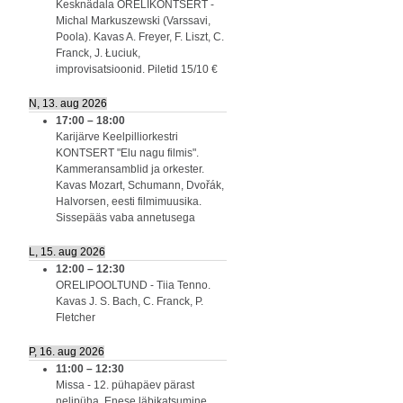
Kesknädala ORELIKONTSERT -
Michal Markuszewski (Varssavi,
Poola). Kavas A. Freyer, F. Liszt, C.
Franck, J. Łuciuk,
improvisatsioonid. Piletid 15/10 €
N, 13. aug 2026
17:00
–
18:00
Karijärve Keelpilliorkestri
KONTSERT "Elu nagu filmis".
Kammeransamblid ja orkester.
Kavas Mozart, Schumann, Dvořák,
Halvorsen, eesti filmimuusika.
Sissepääs vaba annetusega
L, 15. aug 2026
12:00
–
12:30
ORELIPOOLTUND - Tiia Tenno.
Kavas J. S. Bach, C. Franck, P.
Fletcher
P, 16. aug 2026
11:00
–
12:30
Missa - 12. pühapäev pärast
nelipüha. Enese läbikatsumine.