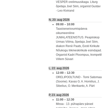
VESPER orelimuusikaga. Liturg
õpetaja Joel Siim, organist Gustav
- Leo Kivirand
N, 20. aug 2026
09:00
–
10:00
Taasiseseisvumispäeva
oikumeeniline
JUMALATEENISTUS. Peapiiskop
Urmas Viilma, õpetaja Joel Siim,
diakon Renè Paats, Eesti Kirikute
Nõukogu liikmeskirikute esindajad.
Organist Kadri Ploompuu, trompetil
Villem Süvari
L, 22. aug 2026
12:00
–
12:30
ORELIPOOLTUND - Tomi Satomaa
(Soome). Kavas G. A. Homilius, J.
Sibelius, O. Merikanto, A. Pärt
P, 23. aug 2026
11:00
–
12:30
Missa - 13. pühapäev pärast