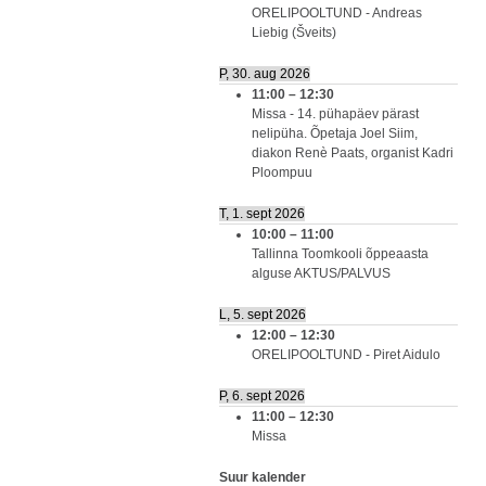
ORELIPOOLTUND - Andreas
Liebig (Šveits)
P, 30. aug 2026
11:00
–
12:30
Missa - 14. pühapäev pärast
nelipüha. Õpetaja Joel Siim,
diakon Renè Paats, organist Kadri
Ploompuu
T, 1. sept 2026
10:00
–
11:00
Tallinna Toomkooli õppeaasta
alguse AKTUS/PALVUS
L, 5. sept 2026
12:00
–
12:30
ORELIPOOLTUND - Piret Aidulo
P, 6. sept 2026
11:00
–
12:30
Missa
Suur kalender