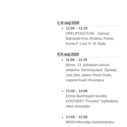
L, 8. aug 2026
12:00
–
12:30
ORELIPOOLTUND - Dariusz
Bakowski-Kois (Krakow, Poola).
Kavas F. Liszt, N. W. Gade
P, 9. aug 2026
11:00
–
12:30
Missa - 11. pühapäev pärast
nelipüha. Soosinguajad. Õpetaja
Joel Siim, diakon Renè Paats,
organist Kadri Ploompuu
13:00
–
14:00
Emma Bachmayeri loovtöö
KONTSERT "Paradiis" inglikabelis.
Vaba sissepääs
14:00
–
15:00
MISSA Merivälja Südamekodus