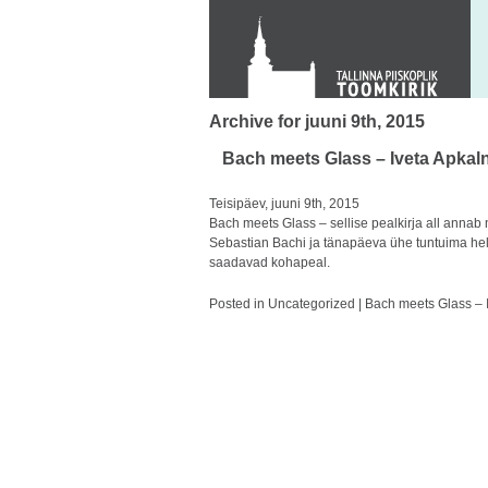
KONTAKT
Toom-Kooli 6, 10130 TALLINN
tallinna.toom
@
eelk.ee
+372 644 4140
Archive for juuni 9th, 2015
Bach meets Glass – Iveta Apkaln
Teisipäev, juuni 9th, 2015
Bach meets Glass – sellise pealkirja all annab 
Sebastian Bachi ja tänapäeva ühe tuntuima helil
saadavad kohapeal.
Posted in
Uncategorized
|
Bach meets Glass – I