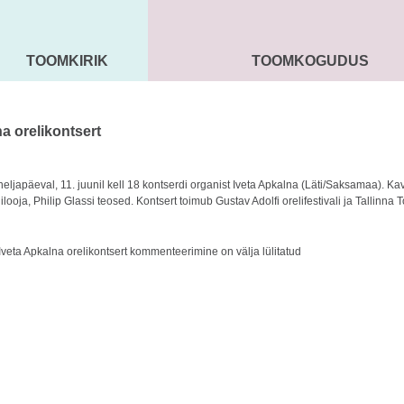
TOOMKIRIK
TOOMKOGUDUS
MAARJA KIRIK
SEENIORID
KOGU
a orelikontsert
neljapäeval, 11. juunil kell 18 kontserdi organist Iveta Apkalna (Läti/Saksamaa). K
ooja, Philip Glassi teosed. Kontsert toimub Gustav Adolfi orelifestivali ja Tallinn
veta Apkalna orelikontsert
kommenteerimine on välja lülitatud