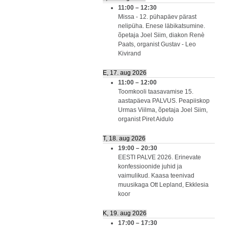
11:00
–
12:30
Missa - 12. pühapäev pärast
nelipüha. Enese läbikatsumine.
õpetaja Joel Siim, diakon Renè
Paats, organist Gustav - Leo
Kivirand
E, 17. aug 2026
11:00
–
12:00
Toomkooli taasavamise 15.
aastapäeva PALVUS. Peapiiskop
Urmas Viilma, õpetaja Joel Siim,
organist Piret Aidulo
T, 18. aug 2026
19:00
–
20:30
EESTI PALVE 2026. Erinevate
konfessioonide juhid ja
vaimulikud. Kaasa teenivad
muusikaga Ott Lepland, Ekklesia
koor
K, 19. aug 2026
17:00
–
17:30