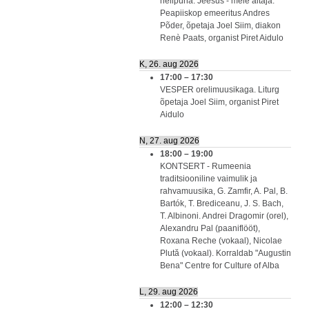
nelipüha. Jeesus - meie aitaja.
Peapiiskop emeeritus Andres
Põder, õpetaja Joel Siim, diakon
Renè Paats, organist Piret Aidulo
K, 26. aug 2026
17:00
–
17:30
VESPER orelimuusikaga. Liturg
õpetaja Joel Siim, organist Piret
Aidulo
N, 27. aug 2026
18:00
–
19:00
KONTSERT - Rumeenia
traditsiooniline vaimulik ja
rahvamuusika, G. Zamfir, A. Pal, B.
Bartók, T. Brediceanu, J. S. Bach,
T. Albinoni. Andrei Dragomir (orel),
Alexandru Pal (paaniflööt),
Roxana Reche (vokaal), Nicolae
Plută (vokaal). Korraldab "Augustin
Bena" Centre for Culture of Alba
L, 29. aug 2026
12:00
–
12:30