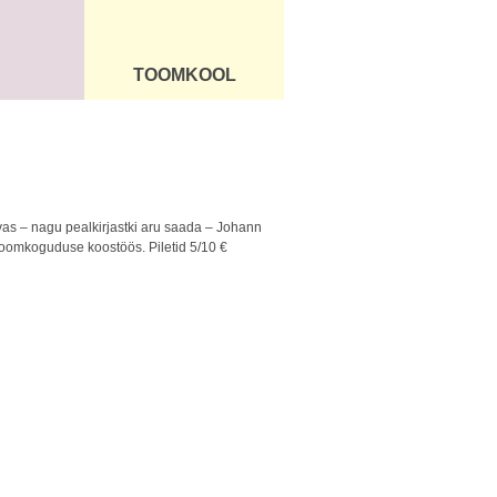
TOOMKOOL
DUS
ÜLDINFO
avas – nagu pealkirjastki aru saada – Johann
a Toomkoguduse koostöös. Piletid 5/10 €