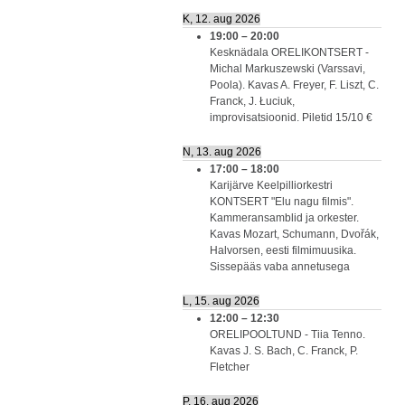
K, 12. aug 2026
19:00
–
20:00
Kesknädala ORELIKONTSERT -
Michal Markuszewski (Varssavi,
Poola). Kavas A. Freyer, F. Liszt, C.
Franck, J. Łuciuk,
improvisatsioonid. Piletid 15/10 €
N, 13. aug 2026
17:00
–
18:00
Karijärve Keelpilliorkestri
KONTSERT "Elu nagu filmis".
Kammeransamblid ja orkester.
Kavas Mozart, Schumann, Dvořák,
Halvorsen, eesti filmimuusika.
Sissepääs vaba annetusega
L, 15. aug 2026
12:00
–
12:30
ORELIPOOLTUND - Tiia Tenno.
Kavas J. S. Bach, C. Franck, P.
Fletcher
P, 16. aug 2026