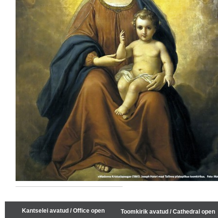
Kantselei avatud / Office open
Toomkirik avatud / Cathedral open