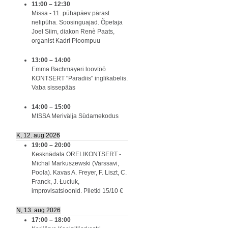
11:00
–
12:30
Missa - 11. pühapäev pärast
nelipüha. Soosinguajad. Õpetaja
Joel Siim, diakon Renè Paats,
organist Kadri Ploompuu
13:00
–
14:00
Emma Bachmayeri loovtöö
KONTSERT "Paradiis" inglikabelis.
Vaba sissepääs
14:00
–
15:00
MISSA Merivälja Südamekodus
K, 12. aug 2026
19:00
–
20:00
Kesknädala ORELIKONTSERT -
Michal Markuszewski (Varssavi,
Poola). Kavas A. Freyer, F. Liszt, C.
Franck, J. Łuciuk,
improvisatsioonid. Piletid 15/10 €
N, 13. aug 2026
17:00
–
18:00