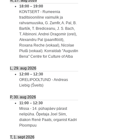
N, 27. aug 2026
18:00
–
19:00
KONTSERT - Rumeenia
traditsiooniline vaimulik ja
rahvamuusika, G. Zamfir, A. Pal, B.
Bartók, T. Brediceanu, J. S. Bach,
T. Albinoni. Andrei Dragomir (orel),
Alexandru Pal (paaniflööt),
Roxana Reche (vokaal), Nicolae
Plută (vokaal). Korraldab "Augustin
Bena" Centre for Culture of Alba
L, 29. aug 2026
12:00
–
12:30
ORELIPOOLTUND - Andreas
Liebig (Šveits)
P, 30. aug 2026
11:00
–
12:30
Missa - 14. pühapäev pärast
nelipüha. Õpetaja Joel Siim,
diakon Renè Paats, organist Kadri
Ploompuu
T, 1. sept 2026