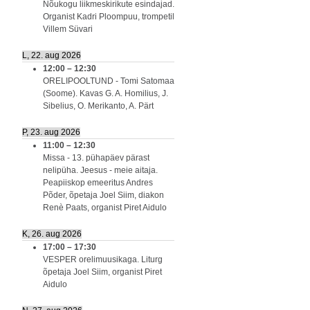
Nõukogu liikmeskirikute esindajad.
Organist Kadri Ploompuu, trompetil
Villem Süvari
L, 22. aug 2026
12:00
–
12:30
ORELIPOOLTUND - Tomi Satomaa
(Soome). Kavas G. A. Homilius, J.
Sibelius, O. Merikanto, A. Pärt
P, 23. aug 2026
11:00
–
12:30
Missa - 13. pühapäev pärast
nelipüha. Jeesus - meie aitaja.
Peapiiskop emeeritus Andres
Põder, õpetaja Joel Siim, diakon
Renè Paats, organist Piret Aidulo
K, 26. aug 2026
17:00
–
17:30
VESPER orelimuusikaga. Liturg
õpetaja Joel Siim, organist Piret
Aidulo