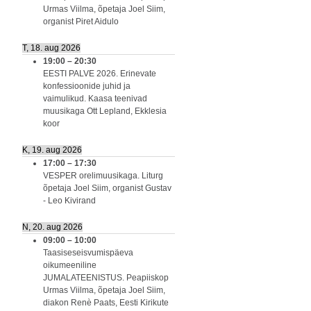
Urmas Viilma, õpetaja Joel Siim,
organist Piret Aidulo
T, 18. aug 2026
19:00
–
20:30
EESTI PALVE 2026. Erinevate
konfessioonide juhid ja
vaimulikud. Kaasa teenivad
muusikaga Ott Lepland, Ekklesia
koor
K, 19. aug 2026
17:00
–
17:30
VESPER orelimuusikaga. Liturg
õpetaja Joel Siim, organist Gustav
- Leo Kivirand
N, 20. aug 2026
09:00
–
10:00
Taasiseseisvumispäeva
oikumeeniline
JUMALATEENISTUS. Peapiiskop
Urmas Viilma, õpetaja Joel Siim,
diakon Renè Paats, Eesti Kirikute