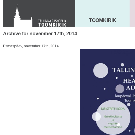
Toom-Kooli 6, 10130 TALLINN
tallinna.toom
@
eelk.ee
+372 644 4140
TOOMKIRIK
MAARJA KIRIK
Archive for november 17th, 2014
Esmaspäev, november 17th, 2014