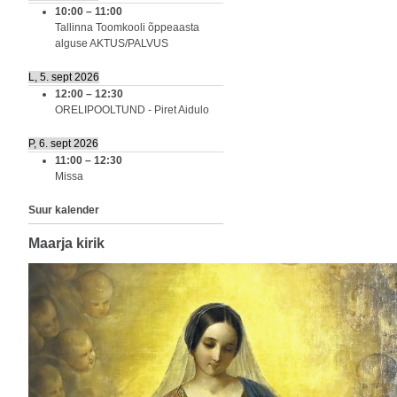
10:00
–
11:00
Tallinna Toomkooli õppeaasta
alguse AKTUS/PALVUS
L, 5. sept 2026
12:00
–
12:30
ORELIPOOLTUND - Piret Aidulo
P, 6. sept 2026
11:00
–
12:30
Missa
Suur kalender
Maarja kirik