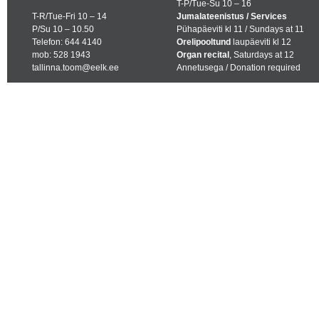
T-P/Tue-Su 10 – 16
T-R/Tue-Fri 10 – 14
Jumalateenistus / Services
P/Su 10 – 10.50
Pühapäeviti kl 11 / Sundays at 11
Telefon: 644 4140
Orelipooltund
laupäeviti kl 12
mob: 528 1943
Organ recital
, Saturdays at 12
tallinna.toom@eelk.ee
Annetusega / Donation required