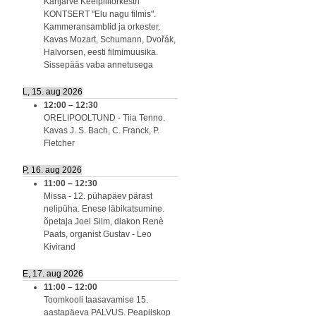
Karijärve Keelpilliorkestri
KONTSERT "Elu nagu filmis".
Kammeransamblid ja orkester.
Kavas Mozart, Schumann, Dvořák,
Halvorsen, eesti filmimuusika.
Sissepääs vaba annetusega
L, 15. aug 2026
12:00
–
12:30
ORELIPOOLTUND - Tiia Tenno.
Kavas J. S. Bach, C. Franck, P.
Fletcher
P, 16. aug 2026
11:00
–
12:30
Missa - 12. pühapäev pärast
nelipüha. Enese läbikatsumine.
õpetaja Joel Siim, diakon Renè
Paats, organist Gustav - Leo
Kivirand
E, 17. aug 2026
11:00
–
12:00
Toomkooli taasavamise 15.
aastapäeva PALVUS. Peapiiskop