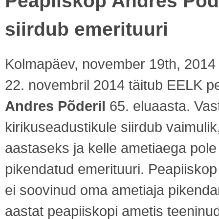
Peapiiskop Andres Põd
siirdub emerituuri
Kolmapäev, november 19th, 2014
22. novembril 2014 täitub EELK p
Andres Põderil
65. eluaasta. Vas
kirikuseadustikule siirdub vaimuli
aastaseks ja kelle ametiaega pole
pikendatud emerituuri. Peapiisko
ei soovinud oma ametiaja pikenda
aastat peapiiskopi ametis teeninu