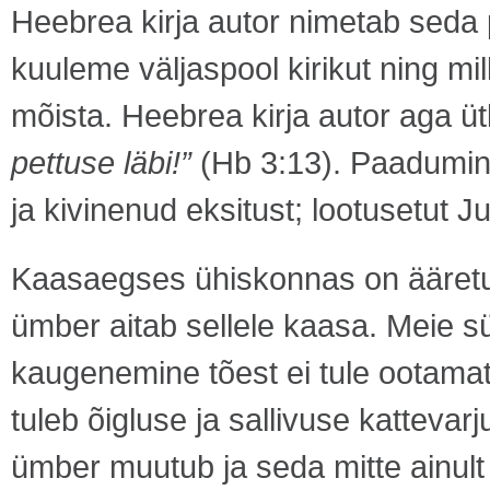
Heebrea kirja autor nimetab seda
kuuleme väljaspool kirikut ning mil
mõista. Heebrea kirja autor aga ütl
pettuse läbi!”
(Hb 3:13). Paadumin
ja kivinenud eksitust; lootusetut J
Kaasaegses ühiskonnas on ääretul
ümber aitab sellele kaasa. Meie 
kaugenemine tõest ei tule ootamatult
tuleb õigluse ja sallivuse katteva
ümber muutub ja seda mitte ainult 