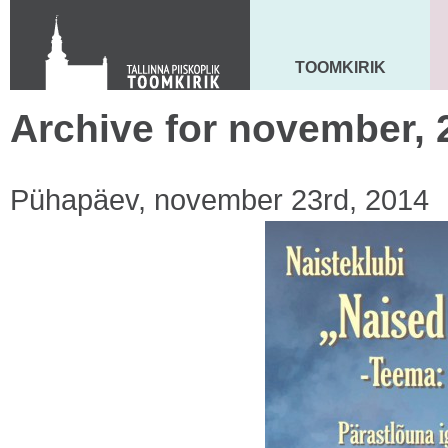
Toom-Kooli 6, 10130 TALLINN
tallinna.toom
@
eelk.ee
+372 644 4140
TOOMKIRIK
MAARJA KIRIK
Archive for november, 
Pühapäev, november 23rd, 2014