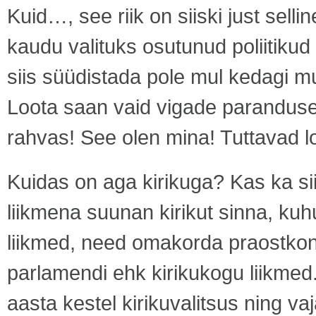
Kuid…, see riik on siiski just sell
kaudu valituks osutunud poliitikud
siis süüdistada pole mul kedagi muu
Loota saan vaid vigade parandusele
rahvas! See olen mina! Tuttavad 
Kuidas on aga kirikuga? Kas ka sii
liikmena suunan kirikut sinna, kuh
liikmed, need omakorda praostkon
parlamendi ehk kirikukogu liikmed.
aasta kestel kirikuvalitsus ning va