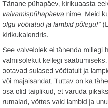
Tänane pühapäev, kirikuaasta ee
valvamispühapäeva
nime. Meid ku
olgu vöötatud ja lambid põlegu!”
(
kirikukalendris.
See valvelolek ei tähenda millegi 
valmisolekut kellegi saabumiseks
ootavad sulased vöötatult ja lamp
või majaisandat. Tuttav on ka täh
osa olid taiplikud, et varuda pikak
rumalad, võttes vaid lambid ja u