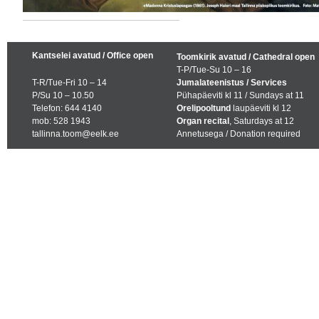
Kantselei avatud / Office open
Toomkirik avatud / Cathedral open
T-P/Tue-Su 10 – 16
T-R/Tue-Fri 10 – 14
Jumalateenistus / Services
P/Su 10 – 10.50
Pühapäeviti kl 11 / Sundays at 11
Telefon: 644 4140
Orelipooltund
laupäeviti kl 12
mob: 528 1943
Organ recital
, Saturdays at 12
tallinna.toom@eelk.ee
Annetusega / Donation required