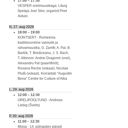
17:00
–
17:30
VESPER orelimuusikaga. Liturg
õpetaja Joel Siim, organist Piret
Aidulo
N, 27. aug 2026
18:00
–
19:00
KONTSERT - Rumeenia
traditsiooniline vaimulik ja
rahvamuusika, G. Zamfir, A. Pal, B.
Bartók, T. Brediceanu, J. S. Bach,
T. Albinoni. Andrei Dragomir (orel),
Alexandru Pal (paaniflööt),
Roxana Reche (vokaal), Nicolae
Plută (vokaal). Korraldab "Augustin
Bena" Centre for Culture of Alba
L, 29. aug 2026
12:00
–
12:30
ORELIPOOLTUND - Andreas
Liebig (Šveits)
P, 30. aug 2026
11:00
–
12:30
Missa - 14. pühapäev pärast