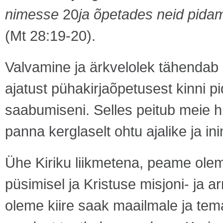
nimesse
20
ja õpetades neid pidam
(Mt 28:19-20).
Valvamine ja ärkvelolek tähendab 
ajatust pühakirjaõpetusest kinni 
saabumiseni. Selles peitub meie hi
panna kerglaselt ohtu ajalike ja ini
Ühe Kiriku liikmetena, peame olem
püsimisel ja Kristuse misjoni- ja
oleme kiire saak maailmale ja tem