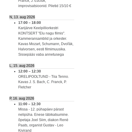
Franck, J. Łuciuk,
improvisatsioonid. Piletid 15/10 €
N, 13. aug 2026
17:00
–
18:00
Karijärve Keelpilliorkestri
KONTSERT "Elu nagu filmis".
Kammeransamblid ja orkester.
Kavas Mozart, Schumann, Dvořák,
Halvorsen, eesti filmimuusika.
Sissepääs vaba annetusega
L, 15. aug 2026
12:00
–
12:30
ORELIPOOLTUND - Tiia Tenno.
Kavas J. S. Bach, C. Franck, P.
Fletcher
P, 16. aug 2026
11:00
–
12:30
Missa - 12. pühapäev pärast
nelipüha. Enese läbikatsumine.
õpetaja Joel Siim, diakon Renè
Paats, organist Gustav - Leo
Kivirand