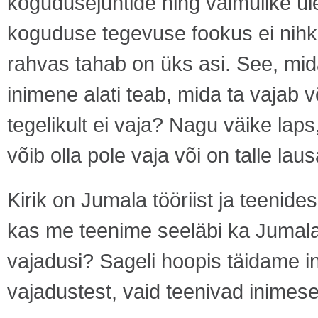
kogudusejuhtide ning vaimulike üle
koguduse tegevuse fookus ei nihk
rahvas tahab on üks asi. See, mid
inimene alati teab, mida ta vajab v
tegelikult ei vaja? Nagu väike lap
võib olla pole vaja või on talle laus
Kirik on Jumala tööriist ja teenid
kas me teenime seeläbi ka Jumalat
vajadusi? Sageli hoopis täidame in
vajadustest, vaid teenivad inimese