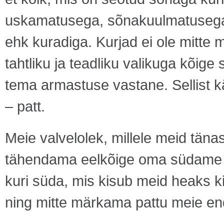
uskamatusega, sõnakuulmatusega n
ehk kuradiga. Kurjad ei ole mitte
tahtliku ja teadliku valikuga kõige
tema armastuse vastane. Sellist k
– patt.
Meie valvelolek, millele meid tä
tähendama eelkõige oma südame jä
kuri süda, mis kisub meid heaks ki
ning mitte märkama pattu meie end