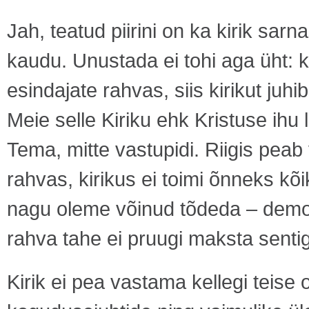
Jah, teatud piirini on ka kirik sarna
kaudu. Unustada ei tohi aga üht: ku
esindajate rahvas, siis kirikut juhi
Meie selle Kiriku ehk Kristuse ih
Tema, mitte vastupidi. Riigis pea
rahvas, kirikus ei toimi õnneks kõ
nagu oleme võinud tõdeda – demok
rahva tahe ei pruugi maksta sentig
Kirik ei pea vastama kellegi teise o