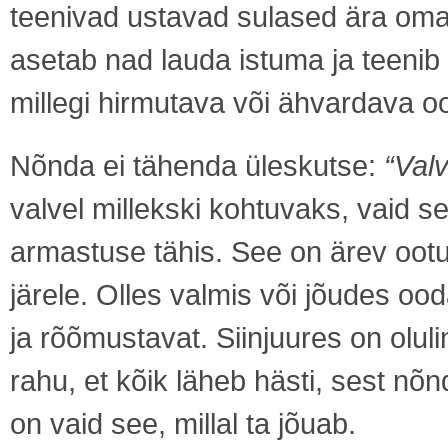
teenivad ustavad sulased ära oma 
asetab nad lauda istuma ja teenib i
millegi hirmutava või ähvardava o
Nõnda ei tähenda üleskutse:
“Val
valvel millekski kohtuvaks, vaid s
armastuse tähis. See on ärev ootu
järele. Olles valmis või jõudes o
ja rõõmustavat. Siinjuures on olul
rahu, et kõik läheb hästi, sest n
on vaid see, millal ta jõuab.