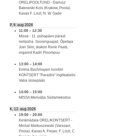
ORELIPOOLTUND - Dariusz
Bakowski-Kois (Krakow, Poola).
Kavas F. Liszt, N. W. Gade
P, 9. aug 2026
11:00
–
12:30
Missa - 11. pühapäev pärast
nelipüha. Soosinguajad. Õpetaja
Joel Siim, diakon Renè Paats,
organist Kadri Ploompuu
13:00
–
14:00
Emma Bachmayeri loovtöö
KONTSERT "Paradiis" inglikabelis.
Vaba sissepääs
14:00
–
15:00
MISSA Merivälja Südamekodus
K, 12. aug 2026
19:00
–
20:00
Kesknädala ORELIKONTSERT -
Michal Markuszewski (Varssavi,
Poola). Kavas A. Freyer, F. Liszt, C.