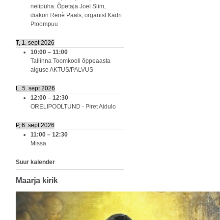
nelipüha. Õpetaja Joel Siim,
diakon Renè Paats, organist Kadri
Ploompuu
T, 1. sept 2026
10:00
–
11:00
Tallinna Toomkooli õppeaasta
alguse AKTUS/PALVUS
L, 5. sept 2026
12:00
–
12:30
ORELIPOOLTUND - Piret Aidulo
P, 6. sept 2026
11:00
–
12:30
Missa
Suur kalender
Maarja kirik