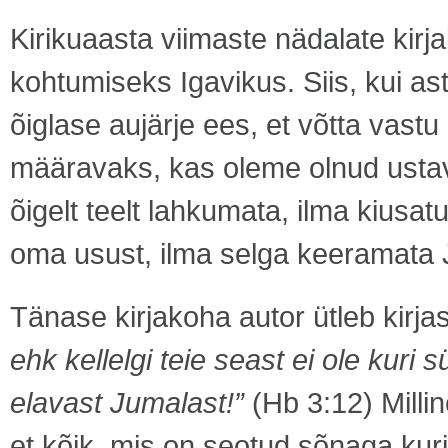
Kirikuaasta viimaste nädalate kir
kohtumiseks Igavikus. Siis, kui a
õiglase aujärje ees, et võtta vastu
määravaks, kas oleme olnud ustav
õigelt teelt lahkumata, ilma kiusa
oma usust, ilma selga keeramata 
Tänase kirjakoha autor ütleb kirja
ehk kellelgi teie seast ei ole kur
elavast Jumalast!”
(Hb 3:12) Milli
et kõik, mis on seotud sõnaga kur