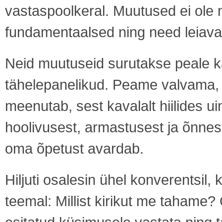
vastaspoolkeral. Muutused ei ole m
fundamentaalsed ning need leiava
Neid muutuseid surutakse peale k
tähelepanelikud. Peame valvama,
meenutab, sest kavalalt hiilides 
hoolivusest, armastusest ja õnnest
oma õpetust avardab.
Hiljuti osalesin ühel konverentsil,
teemal: Millist kirikut me tahame