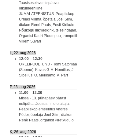
Taasiseseisvumispäeva
oikumeeniline
JUMALATEENISTUS. Peapiiskop
Urmas Viilma, õpetaja Joel Siim,
diakon Renè Paats, Eesti Kirikute
Nõukogu liikmeskirikute esindajad.
Organist Kadri Ploompuu, trompetil
Villem Süvari
L, 22. aug 2026
12:00
–
12:30
ORELIPOOLTUND - Tomi Satomaa
(Soome). Kavas G. A. Homilius, J.
Sibelius, O. Merikanto, A. Pärt
P, 23. aug 2026
11:00
–
12:30
Missa - 13. pühapäev pärast
nelipüha. Jeesus - meie aitaja.
Peapiiskop emeeritus Andres
Põder, õpetaja Joel Siim, diakon
Renè Paats, organist Piret Aidulo
K, 26. aug 2026