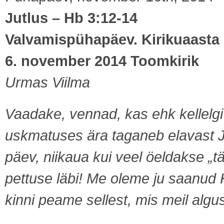
Jutlus – Hb 3:12-14
Valvamispühapäev. Kirikuaasta
6. november 2014 Toomkirik
Urmas Viilma
Vaadake, vennad, kas ehk kellelgi 
uskmatuses ära taganeb elavast 
päev, niikaua kui veel öeldakse „tä
pettuse läbi!
Me oleme ju saanud Kr
kinni peame sellest, mis meil algu