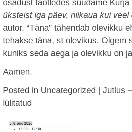
osadust taotledes suudame Kurja k
üksteist iga päev, niikaua kui veel
autor. “Täna” tähendab olevikku e
tehakse täna, st olevikus. Olgem
kuniks seda aega ja olevikku on ja
Aamen.
Posted in
Uncategorized
|
Jutlus 
lülitatud
L, 8. aug 2026
12:00
–
12:30