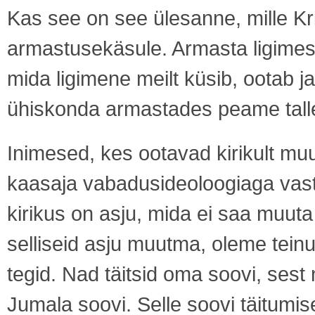
Kas see on see ülesanne, mille Kr
armastusekäsule. Armasta ligimes
mida ligimene meilt küsib, ootab j
ühiskonda armastades peame talle 
Inimesed, kes ootavad kirikult muu
kaasaja vabadusideoloogiaga vasta
kirikus on asju, mida ei saa muut
selliseid asju muutma, oleme tein
tegid. Nad täitsid oma soovi, sest n
Jumala soovi. Selle soovi täitumise