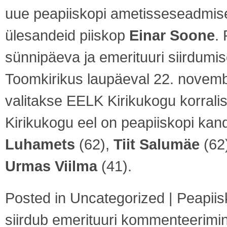
uue peapiiskopi ametisseseadmisen
ülesandeid piiskop
Einar Soone
.
sünnipäeva ja emerituuri siirdumis
Toomkirikus laupäeval 22. novembr
valitakse EELK Kirikukogu korralis
Kirikukogu eel on peapiiskopi kand
Luhamets
(62),
Tiit Salumäe
(62
Urmas Viilma
(41).
Posted in
Uncategorized
|
Peapiis
siirdub emerituuri
kommenteerimine 