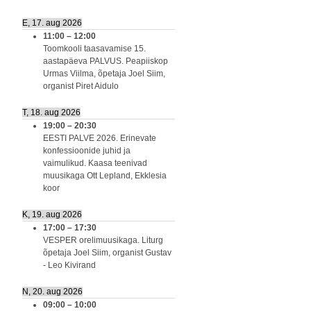
E, 17. aug 2026
11:00
–
12:00
Toomkooli taasavamise 15.
aastapäeva PALVUS. Peapiiskop
Urmas Viilma, õpetaja Joel Siim,
organist Piret Aidulo
T, 18. aug 2026
19:00
–
20:30
EESTI PALVE 2026. Erinevate
konfessioonide juhid ja
vaimulikud. Kaasa teenivad
muusikaga Ott Lepland, Ekklesia
koor
K, 19. aug 2026
17:00
–
17:30
VESPER orelimuusikaga. Liturg
õpetaja Joel Siim, organist Gustav
- Leo Kivirand
N, 20. aug 2026
09:00
–
10:00