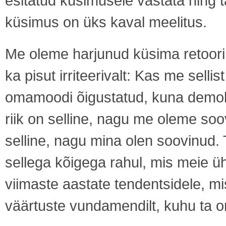
esitatud küsimusele vastata ning t
küsimus on üks kaval meelitus.
Me oleme harjunud küsima retoorili
ka pisut irriteerivalt: Kas me sell
omamoodi õigustatud, kuna demokra
riik on selline, nagu me oleme soov
selline, nagu mina olen soovinud. 
sellega kõigega rahul, mis meie üh
viimaste aastate tendentsidele, mis 
väärtuste vundamendilt, kuhu ta on