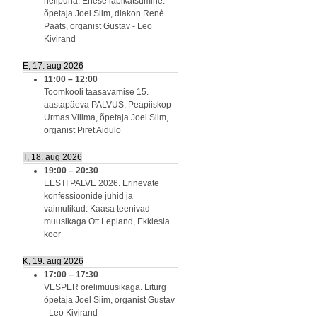
nelipüha. Enese läbikatsumine.
õpetaja Joel Siim, diakon Renè
Paats, organist Gustav - Leo
Kivirand
E, 17. aug 2026
11:00
–
12:00
Toomkooli taasavamise 15.
aastapäeva PALVUS. Peapiiskop
Urmas Viilma, õpetaja Joel Siim,
organist Piret Aidulo
T, 18. aug 2026
19:00
–
20:30
EESTI PALVE 2026. Erinevate
konfessioonide juhid ja
vaimulikud. Kaasa teenivad
muusikaga Ott Lepland, Ekklesia
koor
K, 19. aug 2026
17:00
–
17:30
VESPER orelimuusikaga. Liturg
õpetaja Joel Siim, organist Gustav
- Leo Kivirand