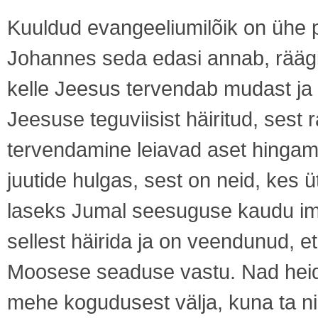
Kuuldud evangeeliumilõik on ühe p
Johannes seda edasi annab, rääg
kelle Jeesus tervendab mudast ja s
Jeesuse teguviisist häiritud, sest
tervendamine leiavad aset hingami
juutide hulgas, sest on neid, kes ü
laseks Jumal seesuguse kaudu ime
sellest häirida ja on veendunud, e
Moosese seaduse vastu. Nad heid
mehe kogudusest välja, kuna ta n