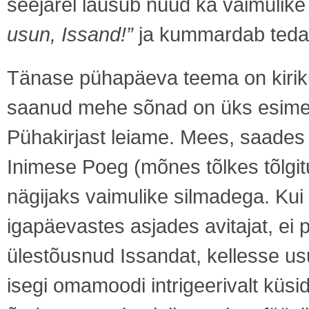
seejärel lausub nüüd ka vaimulik
usun, Issand!”
ja kummardab teda
Tänase pühapäeva teema on kiriku
saanud mehe sõnad on üks esimesi 
Pühakirjast leiame. Mees, saades
Inimese Poeg (mõnes tõlkes tõlgit
nägijaks vaimulike silmadega. Kui 
igapäevastes asjades avitajat, ei 
ülestõusnud Issandat, kellesse u
isegi omamoodi intrigeerivalt küs