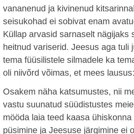
vananenud ja kivinenud kitsarinna
seisukohad ei sobivat enam avatu
Küllap arvasid sarnaselt nägijak
heitnud variserid. Jeesus aga tuli 
tema füüsilistele silmadele ka te
oli niivõrd võimas, et mees lausus
Osakem näha katsumustes, nii meie
vastu suunatud süüdistustes meie 
mööda laia teed kaasa ühiskonna 
püsimine ja Jeesuse järgimine ei ol