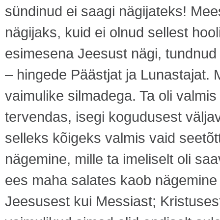
sündinud ei saagi nägijateks! Mees
nägijaks, kuid ei olnud sellest ho
esimesena Jeesust nägi, tundnud 
– hingede Päästjat ja Lunastajat. M
vaimulike silmadega. Ta oli valmis
tervendas, isegi kogudusest väljav
selleks kõigeks valmis vaid seetõtt
nägemine, mille ta imeliselt oli saa
ees maha salates kaob nägemine t
Jeesusest kui Messiast; Kristuses