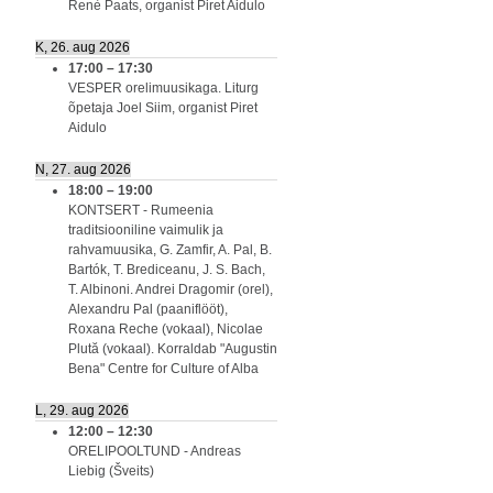
Renè Paats, organist Piret Aidulo
K, 26. aug 2026
17:00
–
17:30
VESPER orelimuusikaga. Liturg
õpetaja Joel Siim, organist Piret
Aidulo
N, 27. aug 2026
18:00
–
19:00
KONTSERT - Rumeenia
traditsiooniline vaimulik ja
rahvamuusika, G. Zamfir, A. Pal, B.
Bartók, T. Brediceanu, J. S. Bach,
T. Albinoni. Andrei Dragomir (orel),
Alexandru Pal (paaniflööt),
Roxana Reche (vokaal), Nicolae
Plută (vokaal). Korraldab "Augustin
Bena" Centre for Culture of Alba
L, 29. aug 2026
12:00
–
12:30
ORELIPOOLTUND - Andreas
Liebig (Šveits)