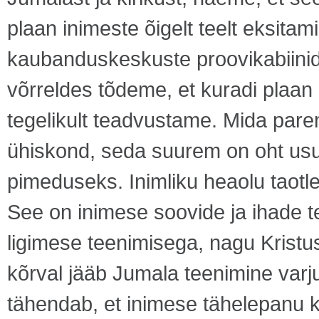
plaan inimeste õigelt teelt eksitami
kaubanduskeskuste proovikabiinid
võrreldes tõdeme, et kuradi plaa
tegelikult teadvustame. Mida par
ühiskond, seda suurem on oht us
pimeduseks. Inimliku heaolu taotle
See on inimese soovide ja ihade t
ligimese teenimisega, nagu Kristu
kõrval jääb Jumala teenimine varj
tähendab, et inimese tähelepanu k