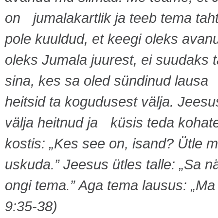
on jumalakartlik ja teeb tema taht
pole kuuldud, et keegi oleks avan
oleks Jumala juurest, ei suudaks t
sina, kes sa oled sündinud lausa
heitsid ta kogudusest välja. Jeesu
välja heitnud ja küsis teda koha
kostis: „Kes see on, isand? Ütle
uskuda.” Jeesus ütles talle: „Sa n
ongi tema.” Aga tema lausus: „Ma
9:35-38)