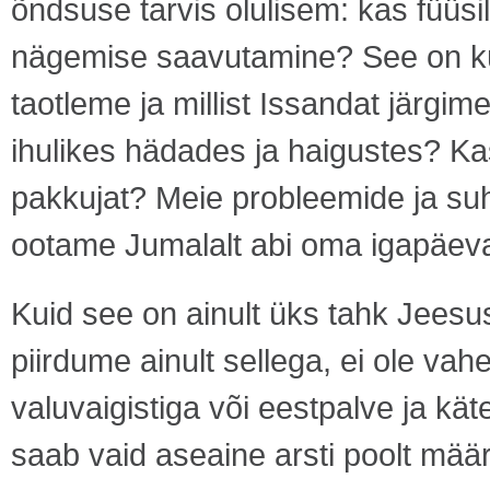
õndsuse tarvis olulisem: kas füüsi
nägemise saavutamine? See on küs
taotleme ja millist Issandat järgim
ihulikes hädades ja haigustes? 
pakkujat? Meie probleemide ja suh
ootame Jumalalt abi oma igapäeva
Kuid see on ainult üks tahk Jeesu
piirdume ainult sellega, ei ole va
valuvaigistiga või eestpalve ja k
saab vaid aseaine arsti poolt määr