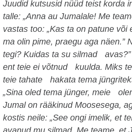
Juudid kutsusid nüüd teist korda i
talle: „Anna au Jumalale! Me tea
vastas too: „Kas ta on patune või 
ma olin pime, praegu aga näen.” Nü
tegi? Kuidas ta su silmad avas?” M
ent teie ei võtnud kuulda. Miks t
teie tahate hakata tema jüngriteks
„Sina oled tema jünger, meie ole
Jumal on rääkinud Moosesega, ag
kostis neile: „See ongi imelik, et t
avanud mu silmad. Me teame, et Ju