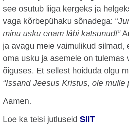
see osutub liiga kergeks ja helgek
vaga kõrbepühaku sõnadega: “
Ju
minu usku enam läbi katsunud!”
An
ja avagu meie vaimulikud silmad,
oma usku ja asemele on tulemas v
õiguses. Et sellest hoiduda olgu 
“Issand Jeesus Kristus, ole mulle 
Aamen.
Loe ka teisi jutluseid
SIIT