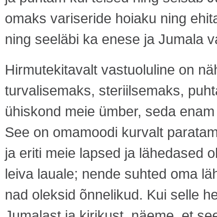
omaks variseride hoiaku ning ehita
ning seeläbi ka enese ja Jumala v
Hirmutekitavalt vastuoluline on n
turvalisemaks, steriilsemaks, pu
ühiskond meie ümber, seda enam s
See on omamoodi kurvalt paratama
ja eriti meie lapsed ja lähedased o
leiva lauale; nende suhted oma l
nad oleksid õnnelikud. Kui selle
Jumalast ja kirikust, näeme, et s