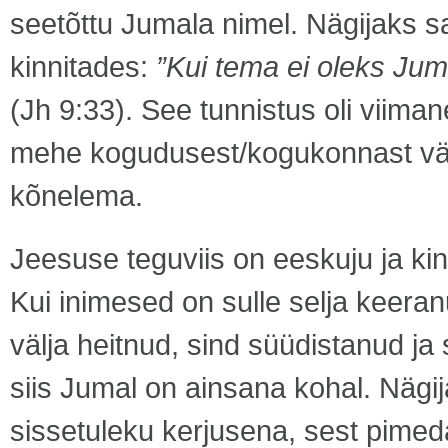
seetõttu Jumala nimel. Nägijaks s
kinnitades:
”Kui tema ei oleks Jum
(Jh 9:33). See tunnistus oli viiman
mehe kogudusest/kogukonnast välja
kõnelema.
Jeesuse teguviis on eeskuju ja ki
Kui inimesed on sulle selja keera
välja heitnud, sind süüdistanud ja 
siis Jumal on ainsana kohal. Näg
sissetuleku kerjusena, sest pimed