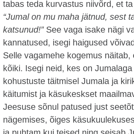
tabas teda kurvastus niivõrd, et ta
“Jumal on mu maha jätnud, sest t
katsunud!”
See vaga isake nägi vai
kannatused, isegi haigused võiva
Selle vagamehe kogemus näitab, 
kõiki. Isegi neid, kes on Jumalag
kohustuste täitmisel Jumala ja kirik
käitumist ja käsukeskset maailmava
Jeesuse sõnul patused just seetõt
nägemises, õiges käsukuulekuses 
ja puhtam kui teised ning seisab 