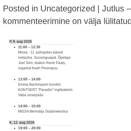
Posted in
Uncategorized
|
Jutlus 
kommenteerimine on välja lülitatu
P, 9. aug 2026
11:00
–
12:30
Missa - 11. pühapäev pärast
nelipüha. Soosinguajad. Õpetaja
Joel Siim, diakon Renè Paats,
organist Kadri Ploompuu
13:00
–
14:00
Emma Bachmayeri loovtöö
KONTSERT "Paradiis" inglikabelis.
Vaba sissepääs
14:00
–
15:00
MISSA Merivälja Südamekodus
K, 12. aug 2026
19:00
–
20:00