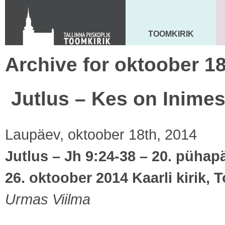
Toom-Kooli 6, 10130 TALLINN
tallinna.toom
@
eelk.ee
+372 644 4140
TOOMKIRIK
MAARJA KIRIK
Archive for oktoober 18
Jutlus – Kes on Inime
Laupäev, oktoober 18th, 2014
Jutlus – Jh 9:24-38 – 20. pühap
26. oktoober 2014 Kaarli kirik
Urmas Viilma