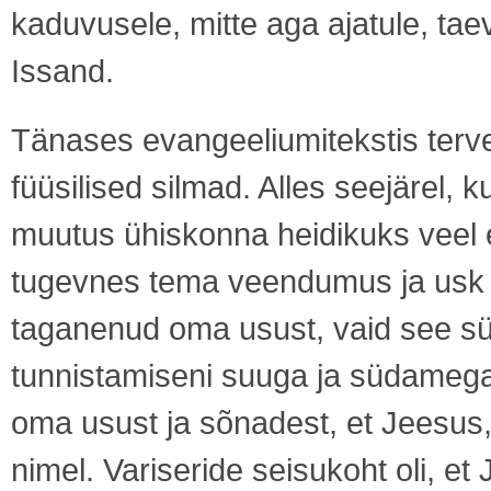
kaduvusele, mitte aga ajatule, tae
Issand.
Tänases evangeeliumitekstis ter
füüsilised silmad. Alles seejärel, k
muutus ühiskonna heidikuks veel e
tugevnes tema veendumus ja usk 
taganenud oma usust, vaid see s
tunnistamiseni suuga ja südameg
oma usust ja sõnadest, et Jeesus,
nimel. Variseride seisukoht oli, e