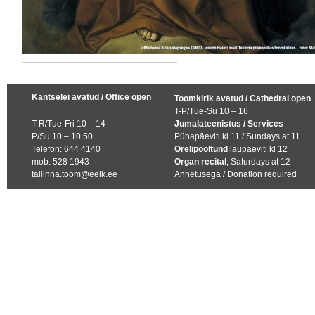
Kantselei avatud / Office open
Toomkirik avatud / Cathedral open
T-P/Tue-Su 10 – 16
T-R/Tue-Fri 10 – 14
Jumalateenistus / Services
P/Su 10 – 10.50
Pühapäeviti kl 11 / Sundays at 11
Telefon: 644 4140
Orelipooltund
laupäeviti kl 12
mob: 528 1943
Organ recital
, Saturdays at 12
tallinna.toom@eelk.ee
Annetusega / Donation required