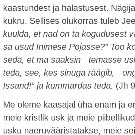
kaastundest ja halastusest. Nägij
kukru. Sellises olukorras tuleb J
kuulda, et nad on ta kogudusest v
sa usud Inimese Pojasse?” Too kos
seda, et ma saaksin temasse usku
teda, see, kes sinuga räägib, on
Issand!” ja kummardas teda.
(Jh 9
Me oleme kaasajal üha enam ja en
meie kristlik usk ja meie piibellik
usku naeruvääristatakse, meie se