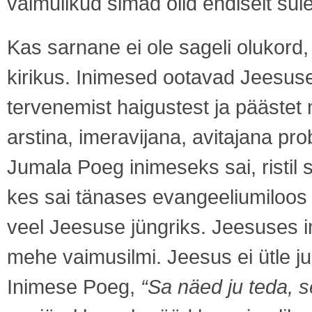
vaimulikud simad olid endiselt sul
Kas sarnane ei ole sageli olukor
kirikus. Inimesed ootavad Jeesuse
tervenemist haigustest ja päästet 
arstina, imeravijana, avitajana pr
Jumala Poeg inimeseks sai, ristil 
kes sai tänases evangeeliumiloos
veel Jeesuse jüngriks. Jeesuses i
mehe vaimusilmi. Jeesus ei ütle ju
Inimese Poeg,
“Sa näed ju teda, s