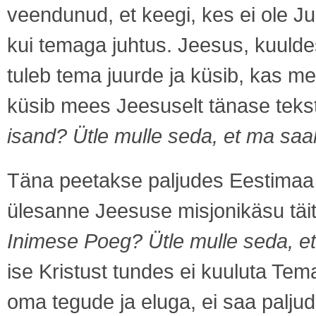
veendunud, et keegi, kes ei ole Ju
kui temaga juhtus. Jeesus, kuulde
tuleb tema juurde ja küsib, kas 
küsib mees Jeesuselt tänase teks
isand? Ütle mulle seda, et ma sa
Täna peetakse paljudes Eestimaa k
ülesanne Jeesuse misjonikäsu täi
Inimese Poeg? Ütle mulle seda, e
ise Kristust tundes ei kuuluta Te
oma tegude ja eluga, ei saa palju