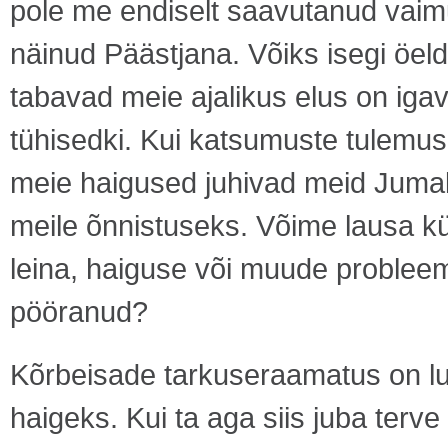
pole me endiselt saavutanud vaimu
näinud Päästjana. Võiks isegi öel
tabavad meie ajalikus elus on igav
tühisedki. Kui katsumuste tulemus
meie haigused juhivad meid Jumal
meile õnnistuseks. Võime lausa kü
leina, haiguse või muude probleem
pööranud?
Kõrbeisade tarkuseraamatus on lug
haigeks. Kui ta aga siis juba terve 