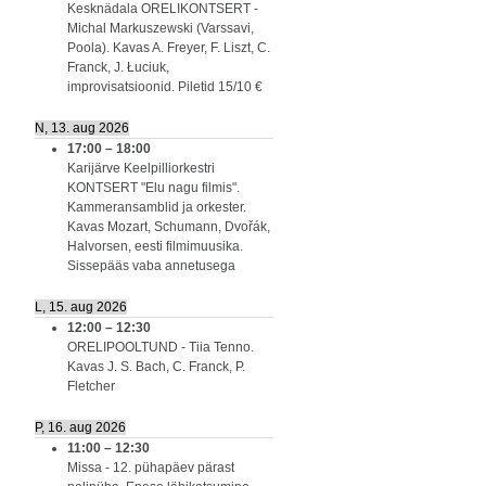
Kesknädala ORELIKONTSERT -
Michal Markuszewski (Varssavi,
Poola). Kavas A. Freyer, F. Liszt, C.
Franck, J. Łuciuk,
improvisatsioonid. Piletid 15/10 €
N, 13. aug 2026
17:00
–
18:00
Karijärve Keelpilliorkestri
KONTSERT "Elu nagu filmis".
Kammeransamblid ja orkester.
Kavas Mozart, Schumann, Dvořák,
Halvorsen, eesti filmimuusika.
Sissepääs vaba annetusega
L, 15. aug 2026
12:00
–
12:30
ORELIPOOLTUND - Tiia Tenno.
Kavas J. S. Bach, C. Franck, P.
Fletcher
P, 16. aug 2026
11:00
–
12:30
Missa - 12. pühapäev pärast