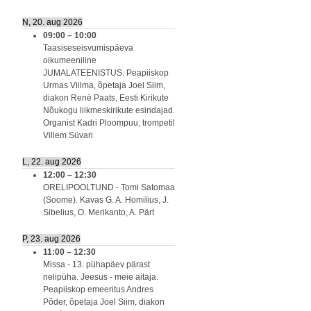
N, 20. aug 2026
09:00
–
10:00
Taasiseseisvumispäeva
oikumeeniline
JUMALATEENISTUS. Peapiiskop
Urmas Viilma, õpetaja Joel Siim,
diakon Renè Paats, Eesti Kirikute
Nõukogu liikmeskirikute esindajad.
Organist Kadri Ploompuu, trompetil
Villem Süvari
L, 22. aug 2026
12:00
–
12:30
ORELIPOOLTUND - Tomi Satomaa
(Soome). Kavas G. A. Homilius, J.
Sibelius, O. Merikanto, A. Pärt
P, 23. aug 2026
11:00
–
12:30
Missa - 13. pühapäev pärast
nelipüha. Jeesus - meie aitaja.
Peapiiskop emeeritus Andres
Põder, õpetaja Joel Siim, diakon