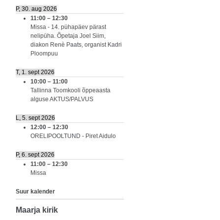
P, 30. aug 2026
11:00
–
12:30
Missa - 14. pühapäev pärast
nelipüha. Õpetaja Joel Siim,
diakon Renè Paats, organist Kadri
Ploompuu
T, 1. sept 2026
10:00
–
11:00
Tallinna Toomkooli õppeaasta
alguse AKTUS/PALVUS
L, 5. sept 2026
12:00
–
12:30
ORELIPOOLTUND - Piret Aidulo
P, 6. sept 2026
11:00
–
12:30
Missa
Suur kalender
Maarja kirik