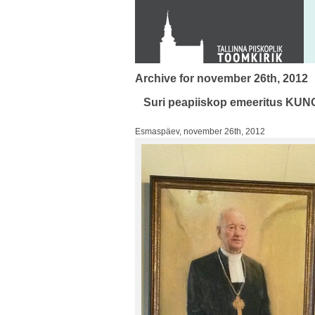
KONTAKT
Toom-Kooli 6, 10130 TALLINN
tallinna.toom
@
eelk.ee
+372 644 4140
Archive for november 26th, 2012
Suri peapiiskop emeeritus KUN
Esmaspäev, november 26th, 2012