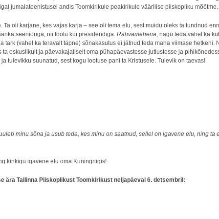
igal jumalateenistusel andis Toomkirikule peakirikule väärilise piiskopliku mõõtme.
a oli karjane, kes vajas karja – see oli tema elu, sest muidu oleks ta tundnud ennas
äärika seenioriga, nii töötu kui presidendiga.
Rahvamehena
, nagu teda vahel ka ku
 ja tark (vahel ka teravalt täpne) sõnakasutus ei jätnud teda maha viimase hetkeni. 
ta oskuslikult ja päevakajaliselt oma pühapäevastesse jutlustesse ja pihikõnedesse 
 ja tulevikku suunatud, sest kogu lootuse pani ta Kristusele. Tulevik on taevas!
s kuuleb minu sõna ja usub
teda, kes minu on saatnud, sellel on igavene elu, ning ta 
g kinkigu igavene elu oma Kuningriigis!
ära Tallinna Piiskoplikust Toomkirikust neljapäeval 6. detsembril: