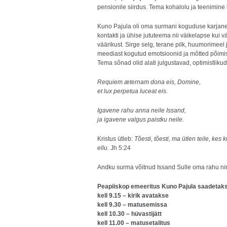
pensionile siirdus. Tema kohalolu ja teenimine 
Kuno Pajula oli oma surmani koguduse karjane. T
kontakti ja ühise jututeema nii väikelapse kui v
väärikust. Sirge selg, terane pilk, huumorimeel
meediast kogutud emotsioonid ja mõtted põimis 
Tema sõnad olid alati julgustavad, optimistlikud
Requiem æternam dona eis, Domine,
et lux perpetua luceat eis.
Igavene rahu anna neile Issand,
ja igavene valgus paistku neile.
Kristus ütleb:
Tõesti, tõesti, ma ütlen teile, ke
ellu.
Jh 5:24
Andku surma võitnud Issand Sulle oma rahu nin
Peapiiskop emeeritus Kuno Pajula saadetakse 
kell 9.15 – kirik avatakse
kell 9.30 – matusemissa
kell 10.30 – hüvastijätt
kell 11.00 – matusetalitus