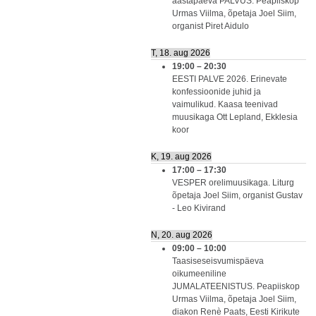
aastapäeva PALVUS. Peapiiskop
Urmas Viilma, õpetaja Joel Siim,
organist Piret Aidulo
T, 18. aug 2026
19:00
–
20:30
EESTI PALVE 2026. Erinevate
konfessioonide juhid ja
vaimulikud. Kaasa teenivad
muusikaga Ott Lepland, Ekklesia
koor
K, 19. aug 2026
17:00
–
17:30
VESPER orelimuusikaga. Liturg
õpetaja Joel Siim, organist Gustav
- Leo Kivirand
N, 20. aug 2026
09:00
–
10:00
Taasiseseisvumispäeva
oikumeeniline
JUMALATEENISTUS. Peapiiskop
Urmas Viilma, õpetaja Joel Siim,
diakon Renè Paats, Eesti Kirikute