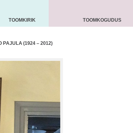
TOOMKIRIK
TOOMKOGUDUS
MAARJA KIRIK
SEENIORID
KOGU
O PAJULA (1924 – 2012)