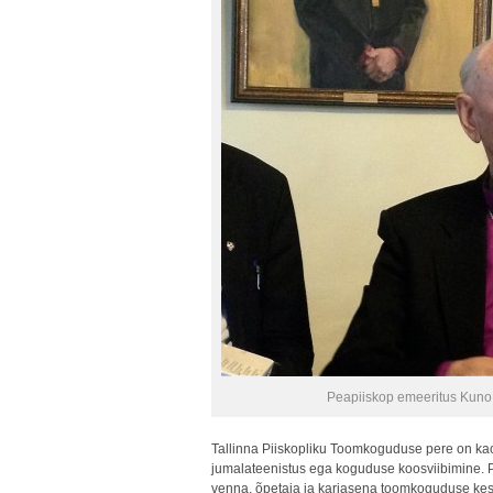
Peapiiskop emeeritus Kuno
Tallinna Piiskopliku Toomkoguduse pere on kao
jumalateenistus ega koguduse koosviibimine. 
venna, õpetaja ja karjasena toomkoguduse keskel