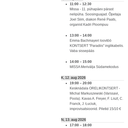
11:00
–
12:30
Missa - 11. pühapäev pärast
nelipüha. Soosinguajad. Õpetaja
Joel Siim, diakon Renè Paats,
organist Kadri Ploompuu
13:00
–
14:00
Emma Bachmayeri loovtöö
KONTSERT "Paradiis" inglikabelis.
Vaba sissepääs
14:00
–
15:00
MISSA Merivälja Südamekodus
K, 12. aug 2026
19:00
–
20:00
Kesknädala ORELIKONTSERT -
Michal Markuszewski (Varssavi,
Poola). Kavas A. Freyer, F. Liszt, C.
Franck, J. Łuciuk,
improvisatsioonid. Piletid 15/10 €
N, 13. aug 2026
17:00
–
18:00