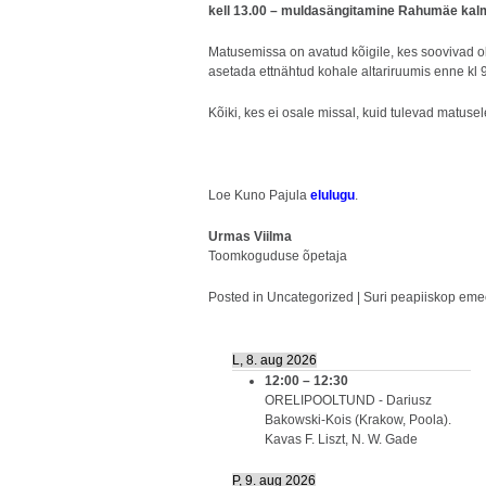
kell 13.00 – muldasängitamine Rahumäe kalm
Matusemissa on avatud kõigile, kes soovivad 
asetada ettnähtud kohale altariruumis enne kl 9.
Kõiki, kes ei osale missal, kuid tulevad matusel
Loe Kuno Pajula
elulugu
.
Urmas Viilma
Toomkoguduse õpetaja
Posted in
Uncategorized
|
Suri peapiiskop em
L, 8. aug 2026
12:00
–
12:30
ORELIPOOLTUND - Dariusz
Bakowski-Kois (Krakow, Poola).
Kavas F. Liszt, N. W. Gade
P, 9. aug 2026