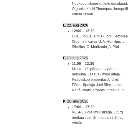
Nõukogu liikmeskirikute esindajad.
Organist Kadri Ploompuu, trompetil
Villem Süvari
L, 22. aug 2026
12:00
–
12:30
ORELIPOOLTUND - Tomi Satomaa
(Soome). Kavas G. A. Homilius, J.
Sibelius, O. Merikanto, A. Pärt
P, 23. aug 2026
11:00
–
12:30
Missa - 13. pühapäev pärast
nelipüha. Jeesus - meie aitaja.
Peapiiskop emeeritus Andres
Põder, õpetaja Joel Siim, diakon
Renè Paats, organist Piret Aidulo
K, 26. aug 2026
17:00
–
17:30
VESPER orelimuusikaga. Liturg
õpetaja Joel Siim, organist Piret
Aidulo