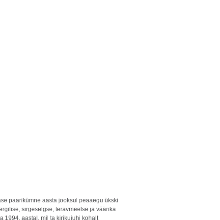
mase paarikümne aasta jooksul peaaegu ükski
rgilise, sirgeselgse, teravmeelse ja väärika
994. aastal, mil ta kirikujuhi kohalt