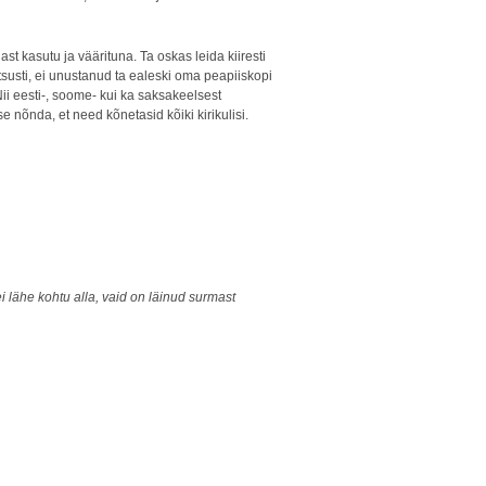
t kasutu ja väärituna. Ta oskas leida kiiresti
tsusti, ei unustanud ta ealeski oma peapiiskopi
Nii eesti-, soome- kui ka saksakeelsest
nõnda, et need kõnetasid kõiki kirikulisi.
ei lähe kohtu
alla, vaid on läinud surmast