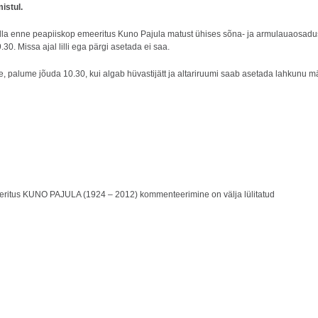
istul.
olla enne peapiiskop emeeritus Kuno Pajula matust ühises sõna- ja armulauaosadu
30. Missa ajal lilli ega pärgi asetada ei saa.
e, palume jõuda 10.30, kui algab hüvastijätt ja altariruumi saab asetada lahkunu mäl
eeritus KUNO PAJULA (1924 – 2012)
kommenteerimine on välja lülitatud