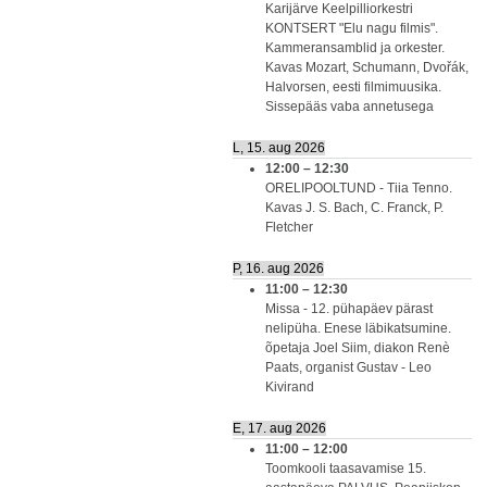
Karijärve Keelpilliorkestri
KONTSERT "Elu nagu filmis".
Kammeransamblid ja orkester.
Kavas Mozart, Schumann, Dvořák,
Halvorsen, eesti filmimuusika.
Sissepääs vaba annetusega
L, 15. aug 2026
12:00
–
12:30
ORELIPOOLTUND - Tiia Tenno.
Kavas J. S. Bach, C. Franck, P.
Fletcher
P, 16. aug 2026
11:00
–
12:30
Missa - 12. pühapäev pärast
nelipüha. Enese läbikatsumine.
õpetaja Joel Siim, diakon Renè
Paats, organist Gustav - Leo
Kivirand
E, 17. aug 2026
11:00
–
12:00
Toomkooli taasavamise 15.