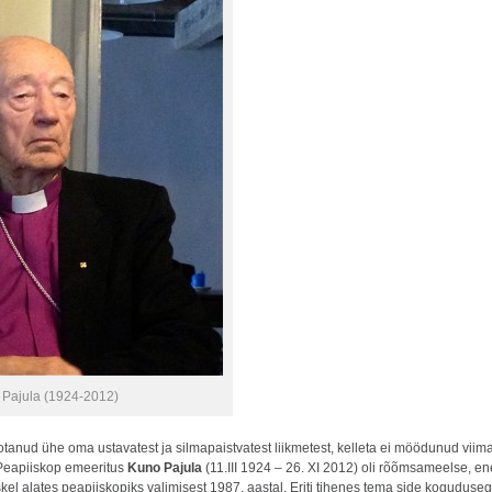
 Pajula (1924-2012)
tanud ühe oma ustavatest ja silmapaistvatest liikmetest, kelleta ei möödunud vii
Peapiiskop emeeritus
Kuno Pajula
(11.III 1924 – 26. XI 2012) oli rõõmsameelse, ene
 alates peapiiskopiks valimisest 1987. aastal. Eriti tihenes tema side kogudusega 1