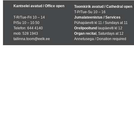
Kantselei avatud / Office open
Toomkirik avatud / Cathedral open
T-P/Tue-Su 10 – 16
T-R/Tue-Fri 10 – 14
Jumalateenistus / Services
P/Su 10 – 10.50
Pühapäeviti kl 11 / Sundays at 11
Telefon: 644 4140
Orelipooltund
laupäeviti kl 12
mob: 528 1943
Organ recital
, Saturdays at 12
tallinna.toom@eelk.ee
Annetusega / Donation required