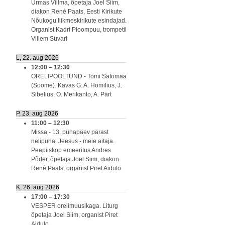
Urmas Viilma, õpetaja Joel Siim,
diakon Renè Paats, Eesti Kirikute
Nõukogu liikmeskirikute esindajad.
Organist Kadri Ploompuu, trompetil
Villem Süvari
L, 22. aug 2026
12:00
–
12:30
ORELIPOOLTUND - Tomi Satomaa
(Soome). Kavas G. A. Homilius, J.
Sibelius, O. Merikanto, A. Pärt
P, 23. aug 2026
11:00
–
12:30
Missa - 13. pühapäev pärast
nelipüha. Jeesus - meie aitaja.
Peapiiskop emeeritus Andres
Põder, õpetaja Joel Siim, diakon
Renè Paats, organist Piret Aidulo
K, 26. aug 2026
17:00
–
17:30
VESPER orelimuusikaga. Liturg
õpetaja Joel Siim, organist Piret
Aidulo