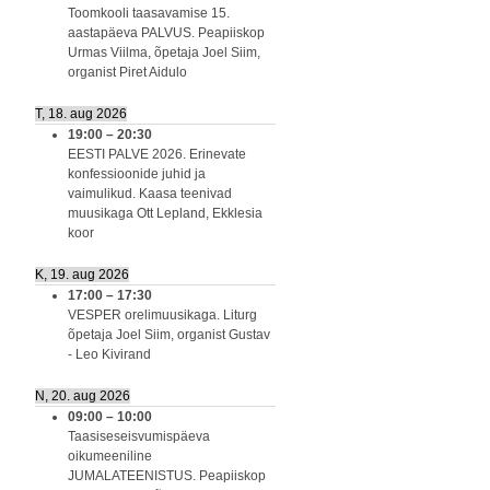
Toomkooli taasavamise 15.
aastapäeva PALVUS. Peapiiskop
Urmas Viilma, õpetaja Joel Siim,
organist Piret Aidulo
T, 18. aug 2026
19:00
–
20:30
EESTI PALVE 2026. Erinevate
konfessioonide juhid ja
vaimulikud. Kaasa teenivad
muusikaga Ott Lepland, Ekklesia
koor
K, 19. aug 2026
17:00
–
17:30
VESPER orelimuusikaga. Liturg
õpetaja Joel Siim, organist Gustav
- Leo Kivirand
N, 20. aug 2026
09:00
–
10:00
Taasiseseisvumispäeva
oikumeeniline
JUMALATEENISTUS. Peapiiskop