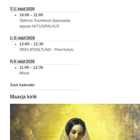
T, 1. sept 2026
10:00
–
11:00
Tallinna Toomkooli õppeaasta
alguse AKTUS/PALVUS
L, 5. sept 2026
12:00
–
12:30
ORELIPOOLTUND - Piret Aidulo
P, 6. sept 2026
11:00
–
12:30
Missa
Suur kalender
Maarja kirik