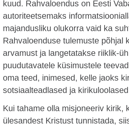
kuud. Rahvaloendus on Eesti Vabar
autoriteetsemaks informatsiooniall
majandusliku olukorra vaid ka suht
Rahvaloenduse tulemuste põhjal 
arvamust ja langetatakse riiklik-ü
puudutavatele küsimustele teevad 
oma teed, inimesed, kelle jaoks kir
sotsiaalteadlased ja kirikuloolased
Kui tahame olla misjoneeriv kirik, k
ülesandest Kristust tunnistada, si