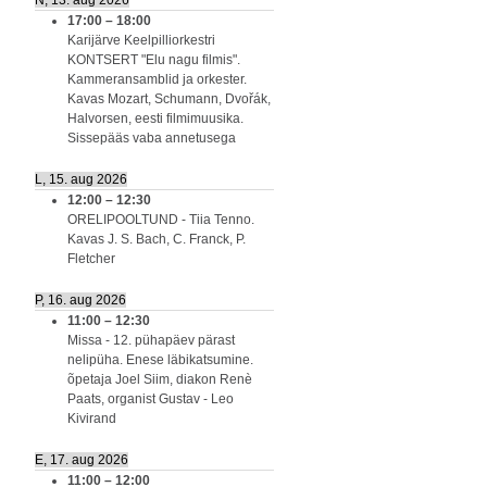
N, 13. aug 2026
17:00
–
18:00
Karijärve Keelpilliorkestri
KONTSERT "Elu nagu filmis".
Kammeransamblid ja orkester.
Kavas Mozart, Schumann, Dvořák,
Halvorsen, eesti filmimuusika.
Sissepääs vaba annetusega
L, 15. aug 2026
12:00
–
12:30
ORELIPOOLTUND - Tiia Tenno.
Kavas J. S. Bach, C. Franck, P.
Fletcher
P, 16. aug 2026
11:00
–
12:30
Missa - 12. pühapäev pärast
nelipüha. Enese läbikatsumine.
õpetaja Joel Siim, diakon Renè
Paats, organist Gustav - Leo
Kivirand
E, 17. aug 2026
11:00
–
12:00