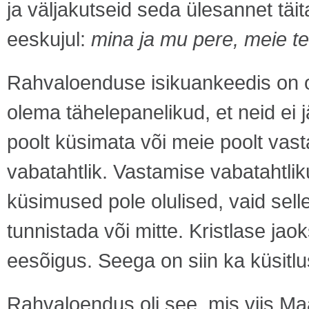
ja väljakutseid seda ülesannet tä
eeskujul:
mina ja mu pere, meie t
Rahvaloenduse isikuankeedis on
olema tähelepanelikud, et neid ei j
poolt küsimata või meie poolt vas
vabatahtlik. Vastamise vabatahtlik
küsimused pole olulised, vaid sel
tunnistada või mitte. Kristlase ja
eesõigus. Seega on siin ka küsitl
Rahvaloendus oli see, mis viis Maa