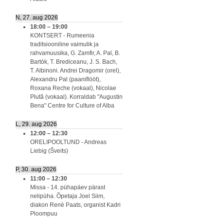
N, 27. aug 2026
18:00
–
19:00
KONTSERT - Rumeenia
traditsiooniline vaimulik ja
rahvamuusika, G. Zamfir, A. Pal, B.
Bartók, T. Brediceanu, J. S. Bach,
T. Albinoni. Andrei Dragomir (orel),
Alexandru Pal (paaniflööt),
Roxana Reche (vokaal), Nicolae
Plută (vokaal). Korraldab "Augustin
Bena" Centre for Culture of Alba
L, 29. aug 2026
12:00
–
12:30
ORELIPOOLTUND - Andreas
Liebig (Šveits)
P, 30. aug 2026
11:00
–
12:30
Missa - 14. pühapäev pärast
nelipüha. Õpetaja Joel Siim,
diakon Renè Paats, organist Kadri
Ploompuu