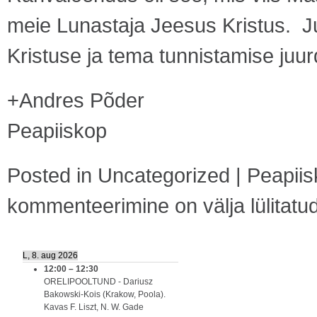
meie Lunastaja Jeesus Kristus. J
Kristuse ja tema tunnistamise juur
+Andres Põder
Peapiiskop
Posted in
Uncategorized
|
Peapiis
kommenteerimine on välja lülitatu
L, 8. aug 2026
12:00
–
12:30
ORELIPOOLTUND - Dariusz
Bakowski-Kois (Krakow, Poola).
Kavas F. Liszt, N. W. Gade