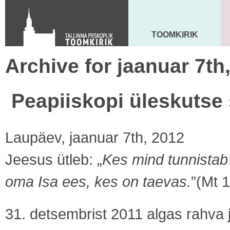
KONTAKT
Toom-Kooli 6, 10130 TALLINN
tallinna.toom
@
eelk.ee
TOOMKIRIK
MAARJA KIRIK
+372 644 4140
Archive for jaanuar 7th
Peapiiskopi üleskutse
Laupäev, jaanuar 7th, 2012
Jeesus ütleb: „
Kes mind tunnistab
oma Isa ees, kes on taevas.
”(Mt 
31. detsembrist 2011 algas rahva 